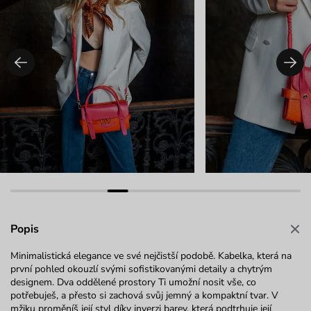
Popis
Minimalistická elegance ve své nejčistší podobě. Kabelka, která na
první pohled okouzlí svými sofistikovanými detaily a chytrým
designem. Dva oddělené prostory Ti umožní nosit vše, co
potřebuješ, a přesto si zachová svůj jemný a kompaktní tvar. V
mžiku proměníš její styl díky inverzi barev, která podtrhuje její