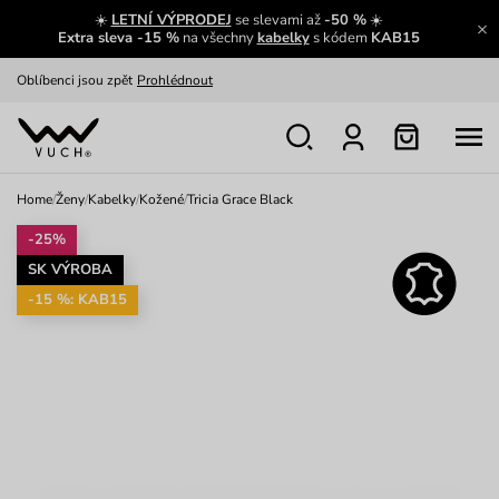
☀️
LETNÍ VÝPRODEJ
se slevami až
-50 %
☀️
Výměna a vrácení zdarma
Zobrazit
Extra sleva -15 %
na všechny
kabelky
s kódem
KAB15
Oblíbenci jsou zpět
Prohlédnout
Nech se inspirovat
Ukázat
Home
/
Ženy
/
Kabelky
/
Kožené
/
Tricia Grace Black
-25%
SK VÝROBA
-15 %: KAB15