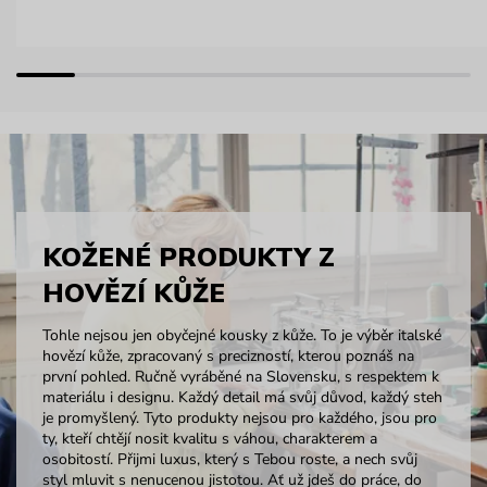
KOŽENÉ PRODUKTY Z
HOVĚZÍ KŮŽE
Tohle nejsou jen obyčejné kousky z kůže. To je výběr italské
hovězí kůže, zpracovaný s precizností, kterou poznáš na
první pohled. Ručně vyráběné na Slovensku, s respektem k
materiálu i designu. Každý detail má svůj důvod, každý steh
je promyšlený. Tyto produkty nejsou pro každého, jsou pro
ty, kteří chtějí nosit kvalitu s váhou, charakterem a
osobitostí. Přijmi luxus, který s Tebou roste, a nech svůj
styl mluvit s nenucenou jistotou. Ať už jdeš do práce, do