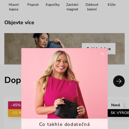
Hlavní
Popruh
Kapsičky
Zavírání
Dárkové
Kůže
kapsa
magnet
balení
Objevte více
Celá kolekce
×
Doplň svůj look
-45%
Nové
-15 %: KAB15
SK VÝRO
Co takhle dodatečná