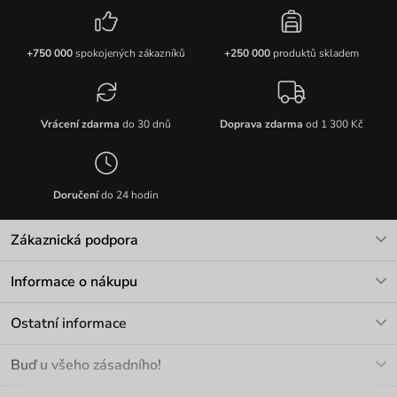
+750 000
spokojených zákazníků
+250 000
produktů skladem
Vrácení zdarma
do 30 dnů
Doprava zdarma
od 1 300 Kč
Doručení
do 24 hodin
Zákaznická podpora
V pracovních dnech Po-Pá: 8-17h
Informace o nákupu
info@vuch.cz
Kontakt
Ostatní informace
+420 466 566 493
Doprava a platba
O nás
Buď u všeho zásadního!
Materiály a údržba
Kariéra
Nejčastější dotazy
Novinky
Slevy
Akce