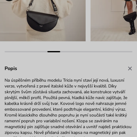
Popis
Na úspěšném příběhu modelu
Tricia
nyní staví její nová, luxusní
verze, vytvořená z pravé italské kůže v
nejvyšší kvalitě. Díky
skrytým švům zůstává silueta zachovaná, ale konstrukce vytváří
plnější, měkčí profil. Použitá pevná, hladká kůže navíc zajišťuje, že
kabelka krásně drží svůj tvar. Kovové logo nově nahrazuje jemné
embossované
provedení, které podtrhuje elegantní, klidný výraz.
Kromě klasického dlouhého popruhu je nyní součástí také krátký
ramenní popruh pro variabilní nošení. Klopa se zavíráním na
magnetický pin zajišťuje snadné otevírání a uvnitř najdeš praktickou
zipovou kapsu. Nově přidaná zadní kapsa na magnetický pin pak