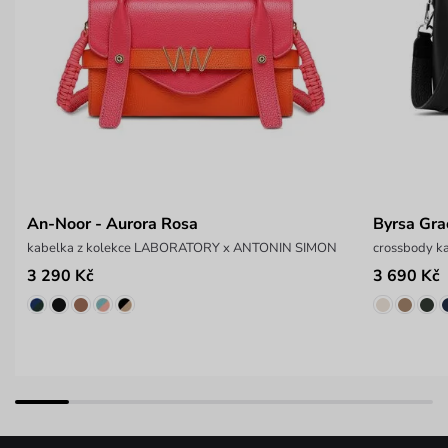
An-Noor - Aurora Rosa
Byrsa Gra
kabelka z kolekce LABORATORY x ANTONIN SIMON
crossbody ka
3 290 Kč
3 690 Kč