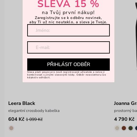
SLEVA 15 %
na Tvůj první nákup!
Zaregistrujte se k odběru novinek,
aby Ti už nic neuteklo, a sleva je Tvoje.
PŘIHLÁSIT ODBĚR
Sleva platí pouze pro nově registrované uživatele a nelze ji
kombinovat s jinými slevovými kódy. Odběr newsletteru lze
kdykoliv odhlásit.
Leera Black
Joanna Gr
elegantní crossbody kabelka
prostorný ba
604 Kč
4 790 Kč
1 099 Kč