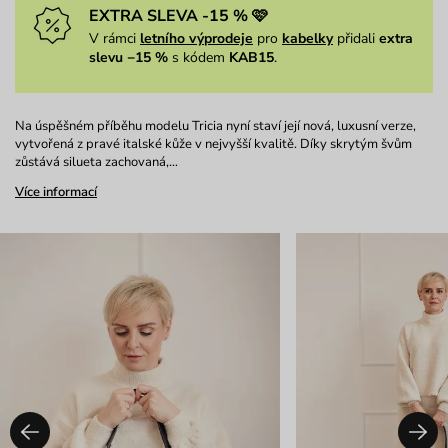
EXTRA SLEVA -15 % 🩷
V rámci
letního výprodeje
pro
kabelky
přidali
extra
slevu −15 %
s kódem
KAB15
.
Na úspěšném příběhu modelu Tricia nyní staví její nová, luxusní verze,
vytvořená z pravé italské kůže v nejvyšší kvalitě. Díky skrytým švům
zůstává silueta zachovaná,…
Více informací