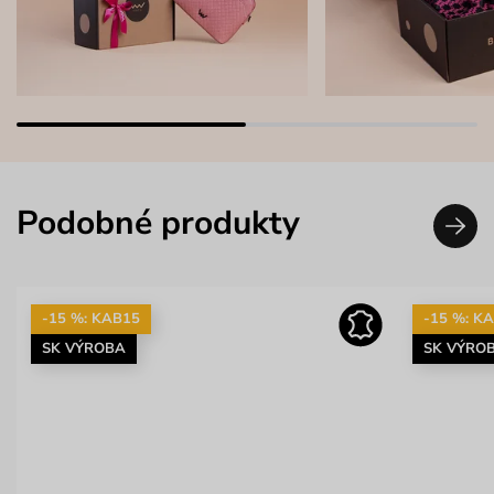
Podobné produkty
-15 %: KAB15
-15 %: K
SK VÝROBA
SK VÝRO