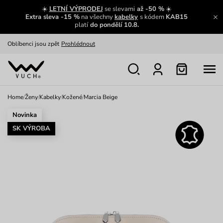
Zajímavosti ze světa Vuch:
Přečíst
☀️
LETNÍ VÝPRODEJ
se slevami
až -50 %
☀️
Extra sleva -15 %
na všechny
kabelky
s kódem
KAB15
Výměna a vrácení zdarma
Zobrazit
platí
do pondělí 10.8.
Oblíbenci jsou zpět
Prohlédnout
Nech se inspirovat
Ukázat
Home
/
Ženy
/
Kabelky
/
Kožené
/
Marcia Beige
Novinka
SK VÝROBA