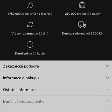
+750 000
spokojených zákazníků
+250 000
produktů skladem
Vrácení zdarma
do 30 dnů
Doprava zdarma
od 1 300 Kč
Doručení
do 24 hodin
Zákaznická podpora
V pracovních dnech Po-Pá: 8-17h
Informace o nákupu
info@vuch.cz
Kontakt
Ostatní informace
+420 466 566 493
Doprava a platba
O nás
Buď u všeho zásadního!
Materiály a údržba
Kariéra
Nejčastější dotazy
Novinky
Slevy
Akce