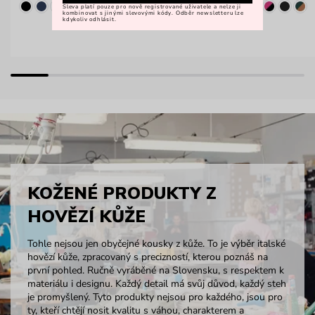
Sleva platí pouze pro nově registrované uživatele a nelze ji
kombinovat s jinými slevovými kódy. Odběr newsletteru lze
kdykoliv odhlásit.
KOŽENÉ PRODUKTY Z
HOVĚZÍ KŮŽE
Tohle nejsou jen obyčejné kousky z kůže. To je výběr italské
hovězí kůže, zpracovaný s precizností, kterou poznáš na
první pohled. Ručně vyráběné na Slovensku, s respektem k
materiálu i designu. Každý detail má svůj důvod, každý steh
je promyšlený. Tyto produkty nejsou pro každého, jsou pro
ty, kteří chtějí nosit kvalitu s váhou, charakterem a