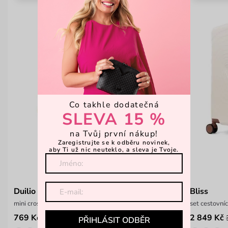
Co takhle dodatečná
SLEVA 15 %
na Tvůj první nákup!
Zaregistrujte se k odběru novinek,
aby Ti už nic neuteklo, a sleva je Tvoje.
Duilio Creme
Bliss
mini crossbody kabelka
set cestovní
769 Kč
2 849 Kč
1 099 Kč
PŘIHLÁSIT ODBĚR