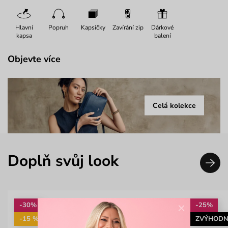
Hlavní
Popruh
Kapsičky
Zavírání zip
Dárkové
kapsa
balení
Objevte více
Celá kolekce
Doplň svůj look
×
-30%
-25%
-15 %: KAB15
ZVÝHODN