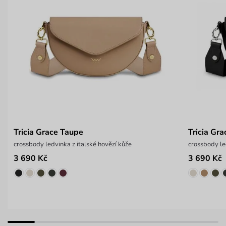
Tricia Grace Taupe
Tricia Gra
crossbody ledvinka z italské hovězí kůže
crossbody le
3 690 Kč
3 690 Kč