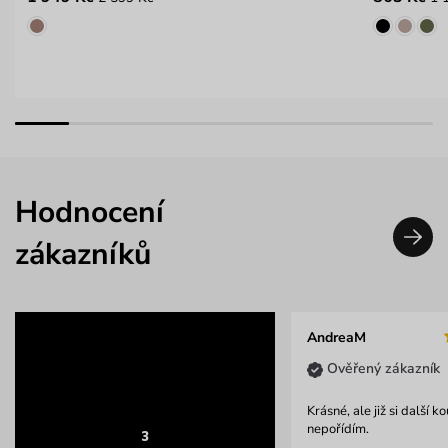
Hodnocení
zákazníků
AndreaM
Ověřený zákazník
Krásné, ale již si další k
nepořídím.
3