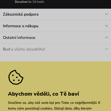
Doručení
do 24 hodin
Zákaznická podpora
V pracovních dnech Po-Pá: 8-17h
Informace o nákupu
info@vuch.cz
Kontakt
Ostatní informace
+420 466 566 493
Doprava a platba
O nás
Buď u všeho zásadního!
Materiály a údržba
Kariéra
Nejčastější dotazy
Novinky
Slevy
Akce
Velkoobchod
Vrácení a reklamace
We Care
Odebírat
Pozáruční opravy
Dárkové poukazy
Zásady ochrany osobních údajů
zde
Vuchlook
Prodejny
Praha
Brno
Chrudim
Abychom věděli, co Tě baví
Snažíme se, aby náš web byl pro Tebe co nejpříjemnější. K
tomu nám pomáhají cookies. Sbírají data, díky kterým