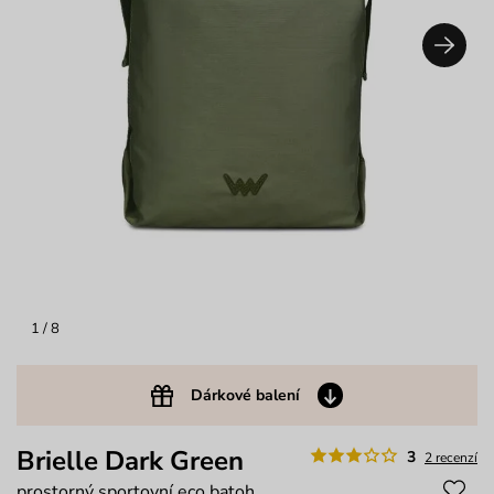
1
/ 8
Dárkové balení
Brielle Dark Green
3
2 recenzí
prostorný sportovní eco batoh