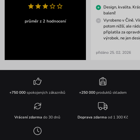
Design, kvalita. Kr
balení!
Vyrobeno v Číně. Vím
průměr z 2 hodnocení
potom nižší, ale rád
připlatila za oprav
výrobek, ne jen desi
přidáno 25. 02. 2026
+750 000
spokojených zákazníků
+250 000
produktů skladem
Vrácení zdarma
do 30 dnů
Doprava zdarma
od 1 300 Kč