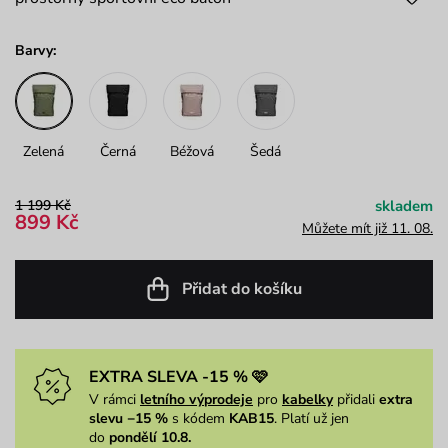
Barvy:
Zelená
Černá
Béžová
Šedá
1 199 Kč
skladem
899 Kč
Můžete mít již 11. 08.
Přidat do košíku
EXTRA SLEVA -15 % 🩷
V rámci
letního výprodeje
pro
kabelky
přidali
extra
slevu −15 %
s kódem
KAB15
. Platí už jen
do
pondělí 10.8.