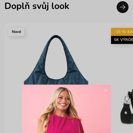
Doplň svůj look
Nové
-15 %: K
SK VÝRO
×