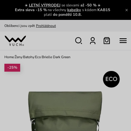
Zajímavosti ze světa Vuch:
Přečíst
☀️
LETNÍ VÝPRODEJ
se slevami
až -50 %
☀️
Extra sleva -15 %
na všechny
kabelky
s kódem
KAB15
Výměna a vrácení zdarma
Zobrazit
platí
do pondělí 10.8.
Oblíbenci jsou zpět
Prohlédnout
Nech se inspirovat
Ukázat
Home
/
Ženy
/
Batohy
/
Eco
/
Brielle Dark Green
-25%