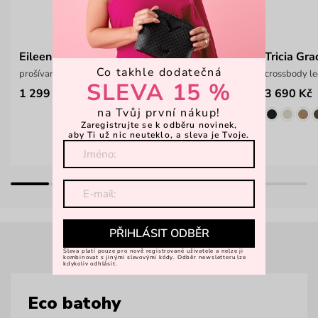
Eileen Airy Teal
Tricia Gr
Co takhle dodatečná
prošívaná kabelka na rameno
crossbody le
SLEVA 15 %
1 299 Kč
3 690 Kč
na Tvůj první nákup!
Zaregistrujte se k odběru novinek,
aby Ti už nic neuteklo, a sleva je Tvoje.
PŘIHLÁSIT ODBĚR
Sleva platí pouze pro nově registrované uživatele a nelze ji
kombinovat s jinými slevovými kódy. Odběr newsletteru lze
kdykoliv odhlásit.
Eco batohy