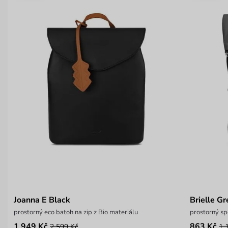
Joanna E Black
Brielle Gr
prostorný eco batoh na zip z Bio materiálu
prostorný sp
1 949 Kč
863 Kč
2 599 Kč
1 