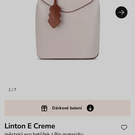
1
/ 7
Dárkové balení
Linton E Creme
městský eco batůžek z Bio materiálu