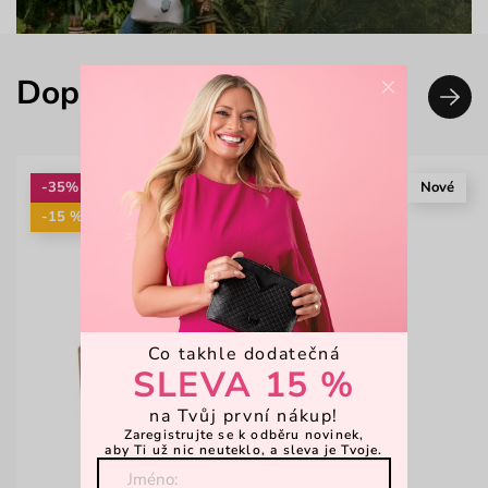
×
Doplň svůj look
-35%
Nové
-15 %: KAB15
Co takhle dodatečná
SLEVA 15 %
na Tvůj první nákup!
Zaregistrujte se k odběru novinek,
aby Ti už nic neuteklo, a sleva je Tvoje.