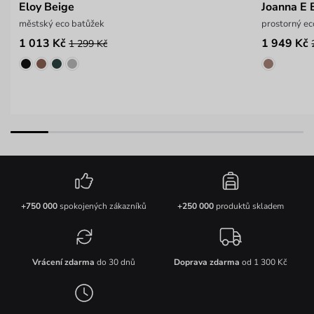
Eloy Beige
Joanna E 
městský eco batůžek
prostorný ec
1 013 Kč
1 949 Kč
1 299 Kč
+750 000
spokojených zákazníků
+250 000
produktů skladem
Vrácení zdarma
do 30 dnů
Doprava zdarma
od 1 300 Kč