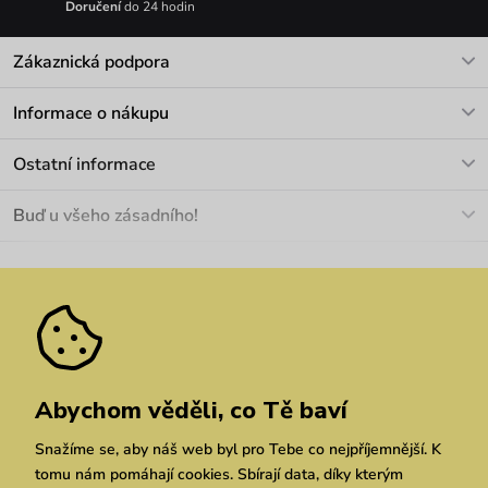
Doručení
do 24 hodin
Zákaznická podpora
V pracovních dnech Po-Pá: 8-17h
Informace o nákupu
info@vuch.cz
Kontakt
Ostatní informace
+420 466 566 493
Doprava a platba
O nás
Buď u všeho zásadního!
Materiály a údržba
Kariéra
Nejčastější dotazy
Novinky
Slevy
Akce
Velkoobchod
Vrácení a reklamace
We Care
Odebírat
Pozáruční opravy
Dárkové poukazy
Zásady ochrany osobních údajů
zde
Vuchlook
Prodejny
Praha
Brno
Chrudim
Abychom věděli, co Tě baví
Snažíme se, aby náš web byl pro Tebe co nejpříjemnější. K
tomu nám pomáhají cookies. Sbírají data, díky kterým