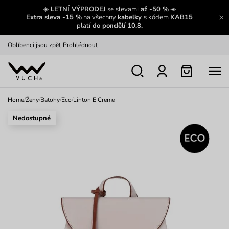
Zajímavosti ze světa Vuch:
Přečíst
☀️
LETNÍ VÝPRODEJ
se slevami
až -50 %
☀️
Extra sleva -15 %
na všechny
kabelky
s kódem
KAB15
Výměna a vrácení zdarma
Zobrazit
platí
do pondělí 10.8.
Oblíbenci jsou zpět
Prohlédnout
Nech se inspirovat
Ukázat
Home
/
Ženy
/
Batohy
/
Eco
/
Linton E Creme
Nedostupné