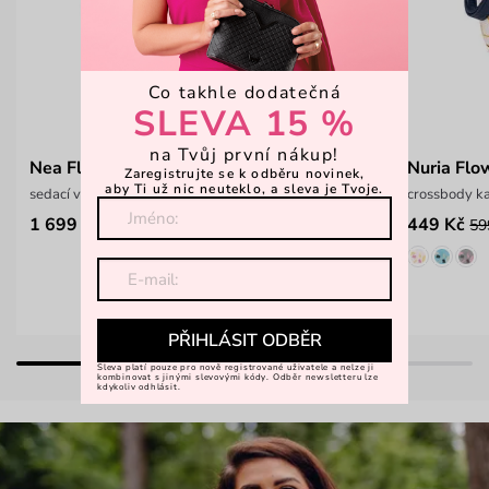
Co takhle dodatečná
SLEVA 15 %
na Tvůj první nákup!
Nea Flowers Apricot
Nuria Flo
Zaregistrujte se k odběru novinek,
aby Ti už nic neuteklo, a sleva je Tvoje.
sedací vak
crossbody k
1 699 Kč
449 Kč
59
PŘIHLÁSIT ODBĚR
Sleva platí pouze pro nově registrované uživatele a nelze ji
kombinovat s jinými slevovými kódy. Odběr newsletteru lze
kdykoliv odhlásit.