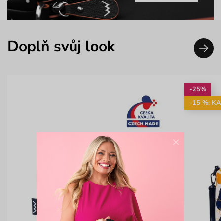
Doplň svůj look
-25%
-15 %: K
×