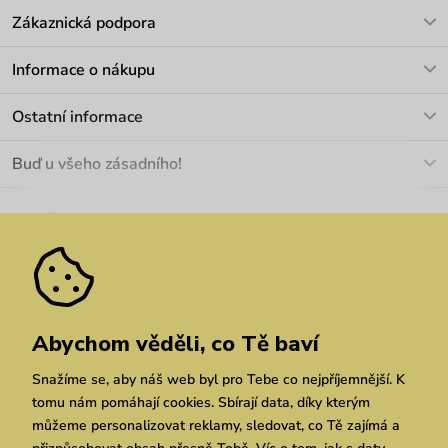
Zákaznická podpora
V pracovních dnech Po-Pá: 8-17h
Informace o nákupu
info@vuch.cz
Kontakt
Ostatní informace
+420 466 566 493
Doprava a platba
O nás
Buď u všeho zásadního!
Materiály a údržba
Kariéra
Nejčastější dotazy
Novinky
Slevy
Akce
Velkoobchod
Vrácení a reklamace
We Care
Odebírat
Pozáruční opravy
Dárkové poukazy
Zásady ochrany osobních údajů
zde
Vuchlook
Prodejny
Praha
Brno
Chrudim
Abychom věděli, co Tě baví
Snažíme se, aby náš web byl pro Tebe co nejpříjemnější. K
tomu nám pomáhají cookies. Sbírají data, díky kterým
můžeme personalizovat reklamy, sledovat, co Tě zajímá a