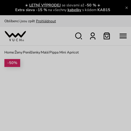
☀️
LETNÍ VÝPRODEJ
se slevami až
-50 %
☀️
Výměna a vrácení zdarma
Zobrazit
Extra sleva -15 %
na všechny
kabelky
s kódem
KAB15
Oblíbenci jsou zpět
Prohlédnout
Nech se inspirovat
Ukázat
Home
/
Ženy
/
Peněženky
/
Malé
/
Pippa Mini Apricot
-50%