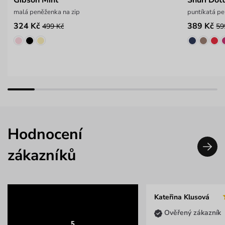
malá peněženka na zip
puntíkatá p
324 Kč
389 Kč
499 Kč
59
Hodnocení
zákazníků
Kateřina Klusová
Ověřený zákazník
5