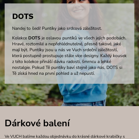
DOTS
Nandej to šedi! Puntíky jako srdcová záležitost.
Kolekce
DOTS
je oslavou puntíků ve všech jejich podobách.
Hravé, roztomilé a nepřehlédnutelné, přesně takové, jaké
mají být. Puntíky jsou u nás ve Vuch srdeční záležitostí,
která postupně prostupuje stále více designy. Každý kousek
z této kolekce přináší dávku radosti, šmrncu a lehké
nostalgie. Pokud Tě puntíky baví stejně jako nás, DOTS si
Tě získá hned na první pohled a už nepustí.
Dárkové balení
Ve VUCH balíme každou objednávku do krásné dárkové krabičky s