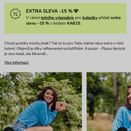
EXTRA SLEVA -15 % 🩷
V rámci
letního výprodeje
pro
kabelky
přidali
extra
slevu −15 %
s kódem
KAB15
.
Chceš puntíky trochu jinak? Tak to tu pro Tebe máme něco extra v mini
balení. Objevíš je díky rafinovaným průstřihům. A pozor – Pippa Apricot
je sice malá, ale šikovná!…
Více informací