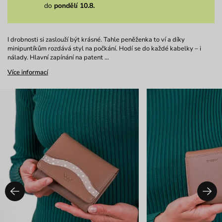
do
pondělí 10.8.
I drobnosti si zaslouží být krásné. Tahle peněženka to ví a díky
minipuntíkům rozdává styl na počkání. Hodí se do každé kabelky – i
nálady. Hlavní zapínání na patent …
Více informací