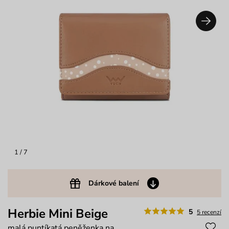
1
/ 7
Dárkové balení
Herbie Mini Beige
5
5 recenzí
malá puntíkatá peněženka na