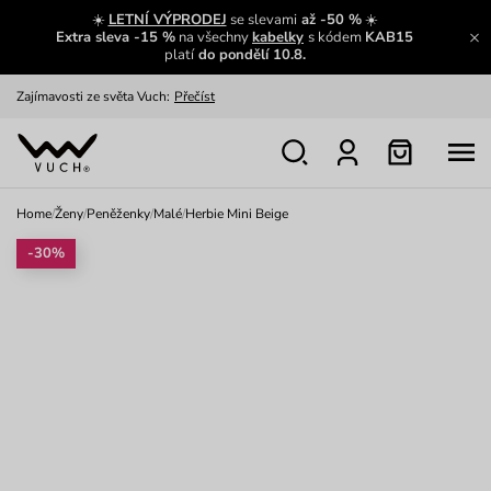
☀️
LETNÍ VÝPRODEJ
se slevami
až -50 %
☀️
Extra sleva -15 %
na všechny
kabelky
s kódem
KAB15
platí
do pondělí 10.8.
Zajímavosti ze světa Vuch:
Přečíst
Výměna a vrácení zdarma
Zobrazit
Oblíbenci jsou zpět
Prohlédnout
Home
/
Ženy
/
Peněženky
/
Malé
/
Herbie Mini Beige
Nech se inspirovat
Ukázat
-30%