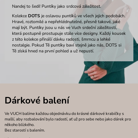
Nandej to šedi! Puntíky jako srdcová záležitost.
Kolekce
DOTS
je oslavou puntíků ve všech jejich podobách.
Hravé, roztomilé a nepřehlédnutelné, přesně takové, jaké
mají být. Puntíky jsou u nás ve Vuch srdeční záležitostí,
která postupně prostupuje stále více designy. Každý kousek
z této kolekce přináší dávku radosti, šmrncu a lehké
nostalgie. Pokud Tě puntíky baví stejně jako nás, DOTS si
Tě získá hned na první pohled a už nepustí.
Dárkové balení
Ve VUCH balíme každou objednávku do krásné dárkové krabičky s
mašlí, aby rozbalování bylo radostí, ať už pro sebe nebo jako dárek pro
někoho blízkého.
Bez starostí s balením.