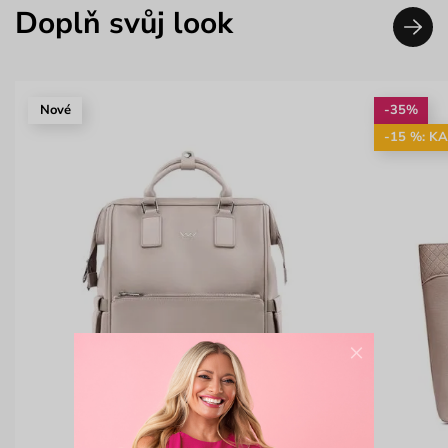
Doplň svůj look
Nové
-35%
-15 %: K
×