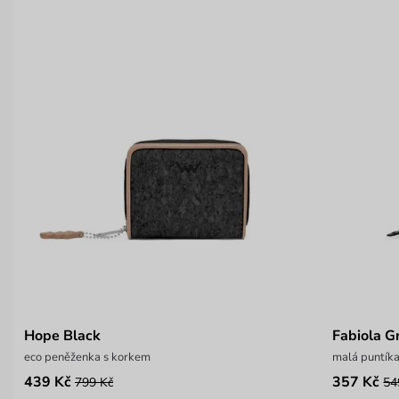
Hope Black
Fabiola G
eco peněženka s korkem
malá puntík
439 Kč
357 Kč
799 Kč
54