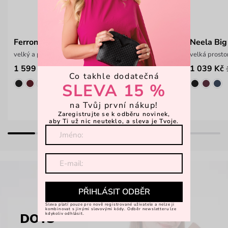
Ferron Chic Beige
Neela Big
velký a prostorný batoh
velká prosto
1 599 Kč
1 039 Kč
Co takhle dodatečná
SLEVA 15 %
na Tvůj první nákup!
Zaregistrujte se k odběru novinek,
aby Ti už nic neuteklo, a sleva je Tvoje.
PŘIHLÁSIT ODBĚR
Sleva platí pouze pro nově registrované uživatele a nelze ji
kombinovat s jinými slevovými kódy. Odběr newsletteru lze
kdykoliv odhlásit.
DOTS