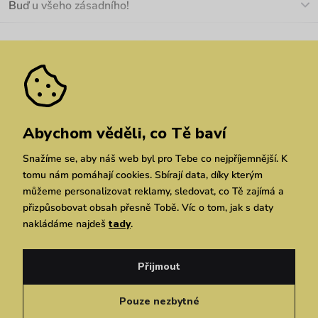
Buď u všeho zásadního!
Materiály a údržba
Kariéra
Nejčastější dotazy
Novinky
Slevy
Akce
Velkoobchod
Vrácení a reklamace
We Care
Odebírat
Pozáruční opravy
Dárkové poukazy
Zásady ochrany osobních údajů
zde
Vuchlook
Prodejny
Praha
Brno
Chrudim
Abychom věděli, co Tě baví
Snažíme se, aby náš web byl pro Tebe co nejpříjemnější. K
tomu nám pomáhají cookies. Sbírají data, díky kterým
můžeme personalizovat reklamy, sledovat, co Tě zajímá a
přizpůsobovat obsah přesně Tobě. Víc o tom, jak s daty
nakládáme najdeš
tady
.
Copyright © 2026 Vuch s.r.o. Všechna práva vyhrazena. Technicky zajišťuje
Simplia.cz
Přijmout
Obchodní podmínky
Zásady ochrany osobních údajů
Pouze nezbytné
Čeština