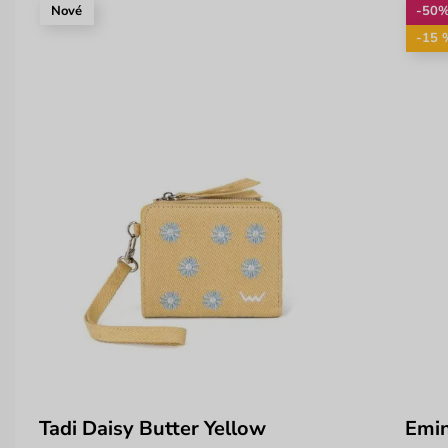
Nové
-50
-15 
Tadi Daisy Butter Yellow
Emi