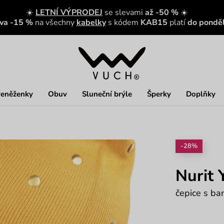
☀️
LETNÍ VÝPRODEJ
se slevami
až -50 %
☀️
eva -15 %
na všechny
kabelky
s kódem
KAB15
platí
do ponděl
eněženky
Obuv
Sluneční brýle
Šperky
Doplňky
-28%
Nurit 
čepice s ba