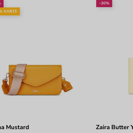
%
-30%
%: KAB15
na Mustard
Zaira Butter 