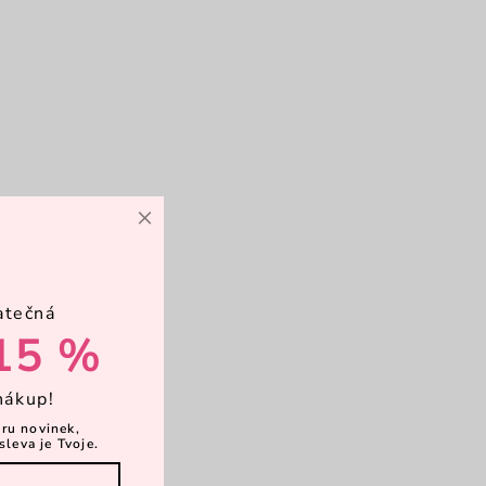
×
atečná
15 %
nákup!
ěru novinek,
sleva je Tvoje.