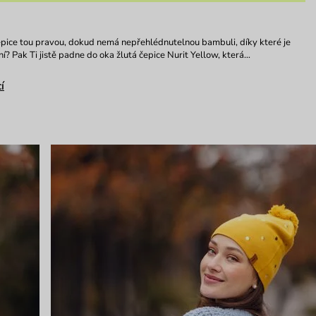
pice tou pravou, dokud nemá nepřehlédnutelnou bambuli, díky které je
í? Pak Ti jistě padne do oka žlutá čepice Nurit Yellow, která…
í