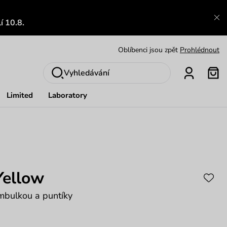
Výměna a vrácení zdarma
Zobrazit
í 10.8.
Oblíbenci jsou zpět
Prohlédnout
Nech se inspirovat
Ukázat
Vyhledávání
Limited
Laboratory
Yellow
mbulkou a puntíky