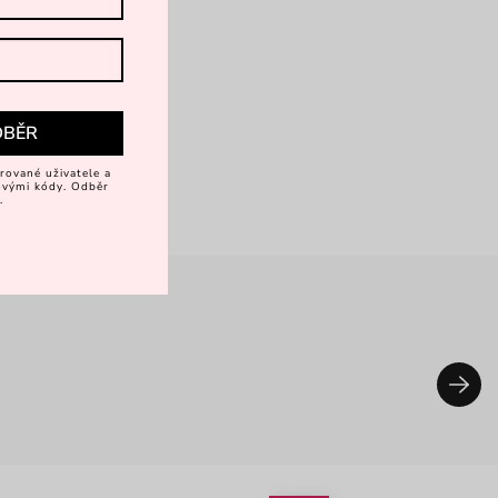
DBĚR
rované uživatele a
vovými kódy. Odběr
.