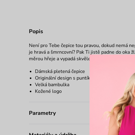
Popis
Není pro Tebe čepice tou pravou, dokud nemá ne
je hravá a šmrncovní? Pak Ti jistě padne do oka ž
měrou hřeje a vypadá skvěle.
Dámská pletená čepice
Originální design s puntíky
Velká bambulka
Kožené logo
Parametry
Materiály a údržba