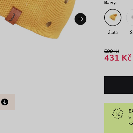
Barvy:
Žlutá
Š
599 Kč
431 Kč
E
V 
k