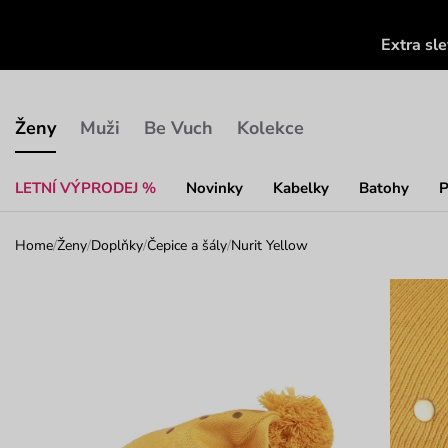
Extra sl
Ženy
Muži
Be Vuch
Kolekce
LETNÍ VÝPRODEJ %
Novinky
Kabelky
Batohy
P
Home
/
Ženy
/
Doplňky
/
Čepice a šály
/
Nurit Yellow