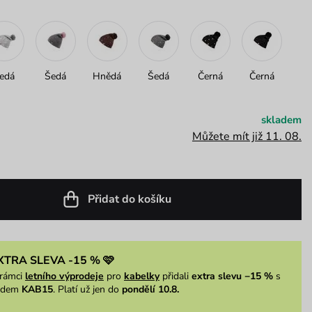
edá
Šedá
Hnědá
Šedá
Černá
Černá
skladem
Můžete mít již 11. 08.
Přidat do košíku
XTRA SLEVA -15 % 🩷
rámci
letního výprodeje
pro
kabelky
přidali
extra slevu −15 %
s
ódem
KAB15
. Platí už jen do
pondělí 10.8.