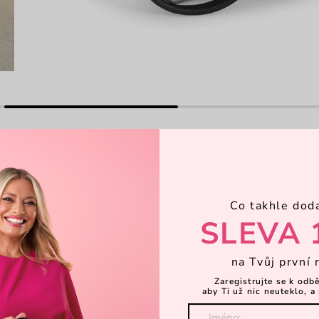
Hl
Co takhle dod
SLEVA 
š jedno točené, orosené. Vyrazíš s
P
o neobejde. Pro tyhle a spoustu dalších
na Tvůj první 
é dáš jen pár nejnutnějších věcí, hodíš
Zaregistrujte se k odb
aby Ti už nic neuteklo, a 
Ka