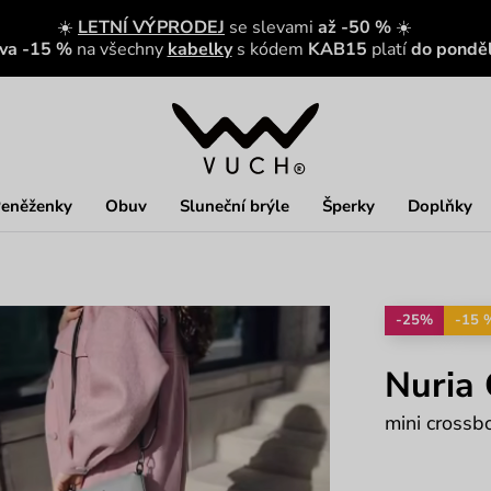
☀️
LETNÍ VÝPRODEJ
se slevami
až -50 %
☀️
eva -15 %
na všechny
kabelky
s kódem
KAB15
platí
do ponděl
eněženky
Obuv
Sluneční brýle
Šperky
Doplňky
-25%
-15 
Nuria
mini crossb