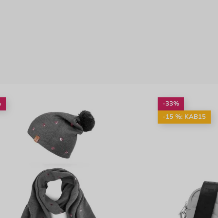
%
-33%
-15 %: KAB15