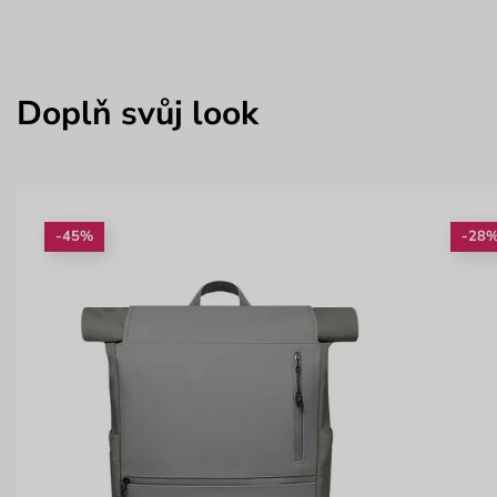
Doplň svůj look
-45%
-28