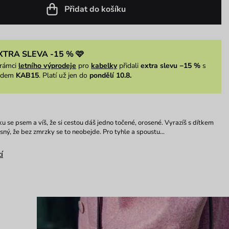
Přidat do košíku
XTRA SLEVA -15 % 🩷
rámci
letního výprodeje
pro
kabelky
přidali
extra slevu −15 %
s
ódem
KAB15
. Platí už jen do
pondělí 10.8.
u se psem a víš, že si cestou dáš jedno točené, orosené. Vyrazíš s dítkem
 jasný, že bez zmrzky se to neobejde. Pro tyhle a spoustu…
í