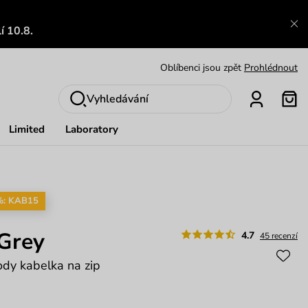
Výměna a vrácení zdarma
Zobrazit
í 10.8.
Oblíbenci jsou zpět
Prohlédnout
Nech se inspirovat
Ukázat
Vyhledávání
Limited
Laboratory
%: KAB15
 Grey
4.7
45 recenzí
ody kabelka na zip