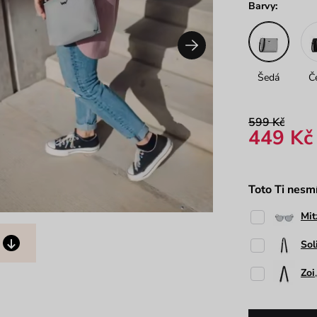
Barvy:
Šedá
Č
599 Kč
449 Kč
Toto Ti nesm
Mit
Sol
Zoi