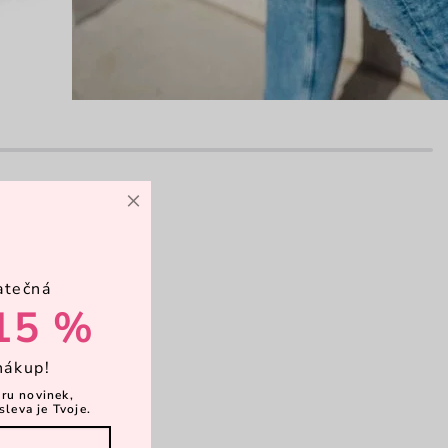
×
avní kapsa
atečná
15 %
opruh
nákup!
ěru novinek,
sleva je Tvoje.
psičky