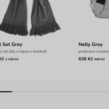
t Set Grey
Nelly Grey
ý set šály a čepice s bambulí
prošívaná crossbo
Kč
636 Kč
1 199 Kč
949 Kč