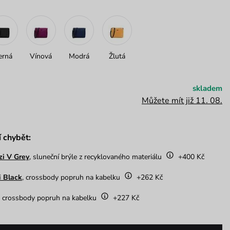
erná
Vínová
Modrá
Žlutá
skladem
Můžete mít již 11. 08.
í chybět:
zi V Grey
, sluneční brýle z recyklovaného materiálu
+400 Kč
i Black
, crossbody popruh na kabelku
+262 Kč
, crossbody popruh na kabelku
+227 Kč