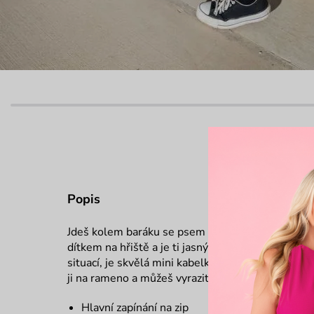
Popis
Jdeš kolem baráku se psem a víš, že si cestou dá
dítkem na hřiště a je ti jasný, že bez zmrzky se t
situací, je skvělá mini kabelka Nuria Grey, do kter
ji na rameno a můžeš vyrazit.
Hlavní zapínání na zip