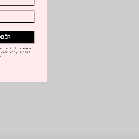
vírání zip
DBĚR
rované uživatele a
vovými kódy. Odběr
.