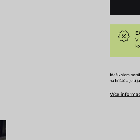
E
V 
k
Jdeš kolem barák
na hřiště a je ti
Více informac