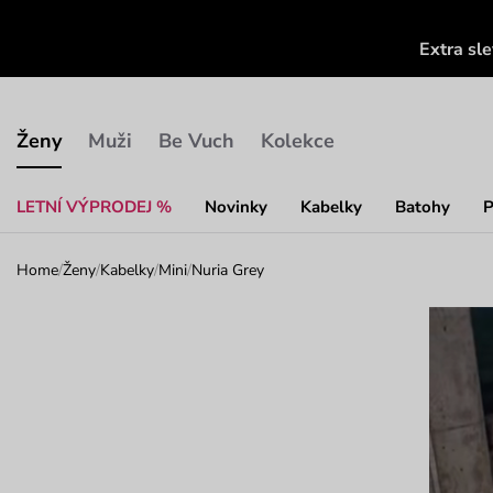
Extra sl
Ženy
Muži
Be Vuch
Kolekce
LETNÍ VÝPRODEJ %
Novinky
Kabelky
Batohy
P
Home
/
Ženy
/
Kabelky
/
Mini
/
Nuria Grey