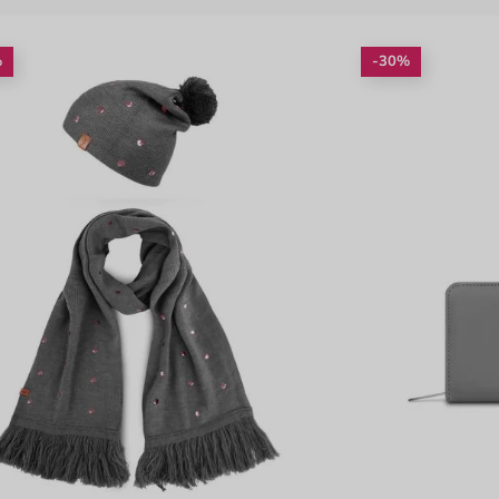
%
-30%