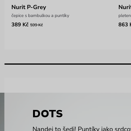
Nurit P-Grey
Nuri
čepice s bambulkou a puntíky
pleten
389 Kč
863 
599 Kč
DOTS
Nandej to šedi! Puntíky jako srdc