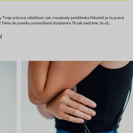
y Tvoje srdcová záležitost, tak crossbody peněženka Nikolett je ta pravá
! Tahle do puntíku promyšlená dizajnovka Tě tak nadchne, že už…
í