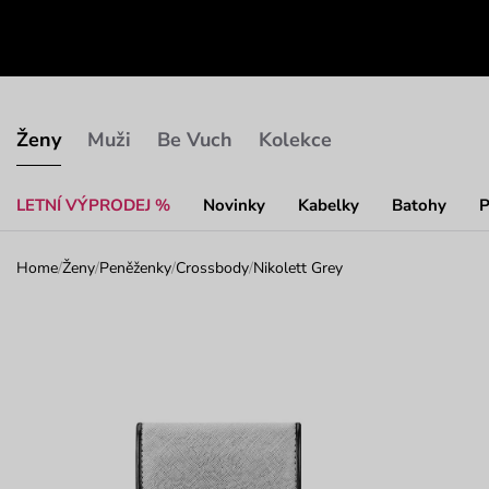
Ženy
Muži
Be Vuch
Kolekce
LETNÍ VÝPRODEJ %
Novinky
Kabelky
Batohy
P
Home
/
Ženy
/
Peněženky
/
Crossbody
/
Nikolett Grey