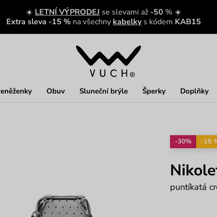
☀️
LETNÍ VÝPRODEJ
se slevami až
-50
% ☀️
Extra sleva -15 %
na všechny
kabelky
s kódem
KAB15
eněženky
Obuv
Sluneční brýle
Šperky
Doplňky
-30%
-15 
Nikole
puntíkatá 