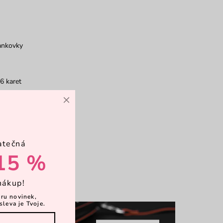
ankovky
6 karet
×
obil
atečná
rkové balení
15 %
více
nákup!
ěru novinek,
sleva je Tvoje.