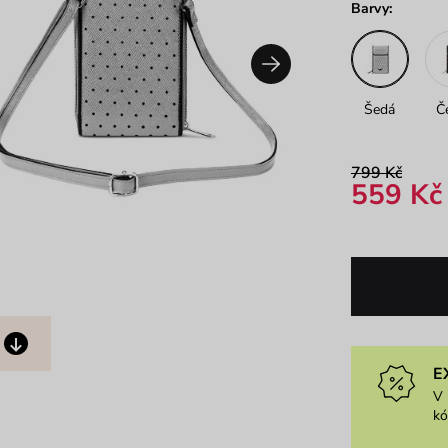
Barvy:
Šedá
Č
799 Kč
559 Kč
E
V 
k