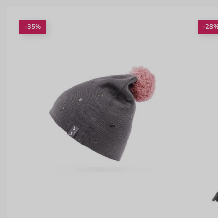
-35%
-28