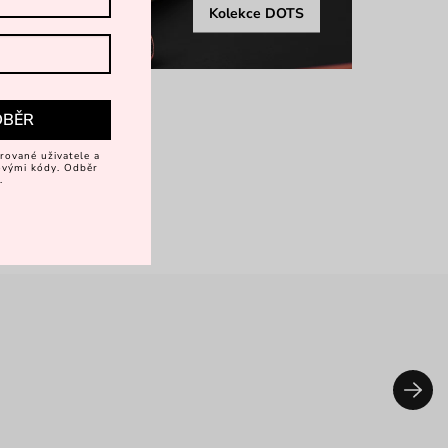
Kolekce DOTS
DBĚR
rované uživatele a
vovými kódy. Odběr
.