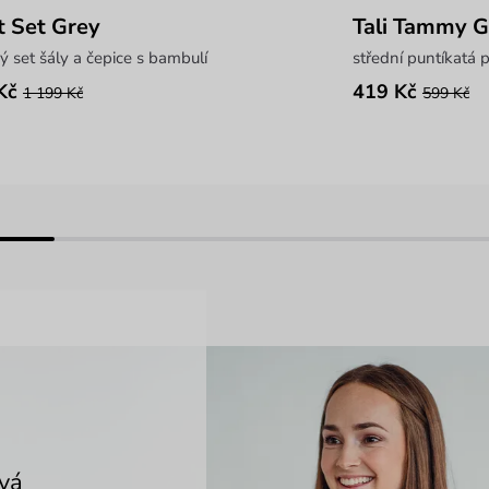
t Set Grey
Tali Tammy G
ý set šály a čepice s bambulí
střední puntíkatá
Kč
419 Kč
1 199 Kč
599 Kč
ová