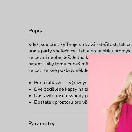
Popis
Když jsou puntíky Tvoje srdcová záležitost, tak c
pravá párty společnice! Tahle do puntíku promyšl
se bez ní neobejdeš. Jednu kapsu má chráněnou 
patent. Díky tomu budeš mít klíče, mobil i další
se bát, že své poklady někde vytrousíš.
Puntíkatý vzor s výrazným kovovým logem Vu
Dvě oddělené kapsy na zip a na patent
Nastavitelný crossbody popruh
Dostatek prostoru pro všechno, co nutně potř
Parametry