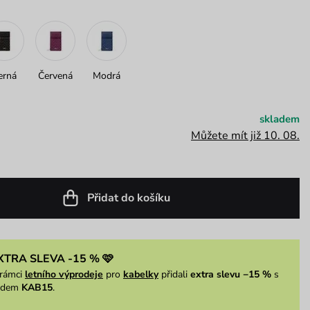
erná
Červená
Modrá
skladem
Můžete mít již 10. 08.
Přidat do košíku
XTRA SLEVA -15 % 🩷
rámci
letního výprodeje
pro
kabelky
přidali
extra slevu −15 %
s
ódem
KAB15
.