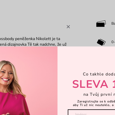
B
rossbody peněženka Nikolett je ta
0-
ená dizajnovka Tě tak nadchne, že už
zipem a druhou stylovou klopou na
 nezbytnosti vždycky po ruce a nemusíš
M
ch
Co takhle dod
Dá
SLEVA 
ebuješ
Objevte 
na Tvůj první 
Zaregistrujte se k odb
aby Ti už nic neuteklo, a 