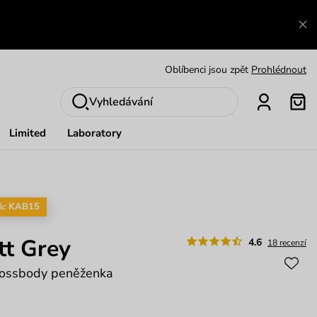
Výměna a vrácení zdarma
Zobrazit
Oblíbenci jsou zpět
Prohlédnout
Nech se inspirovat
Ukázat
Vyhledávání
Limited
Laboratory
%: KAB15
tt Grey
4.6
18 recenzí
crossbody peněženka