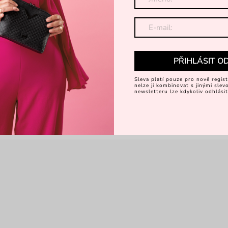
PŘIHLÁSIT O
Sleva platí pouze pro nově regist
nelze ji kombinovat s jinými sle
newsletteru lze kdykoliv odhlásit