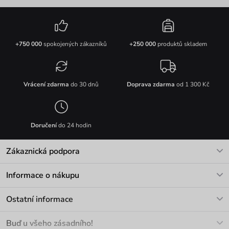
+750 000
spokojených zákazníků
+250 000
produktů skladem
Vrácení zdarma
do 30 dnů
Doprava zdarma
od 1 300 Kč
Doručení
do 24 hodin
Zákaznická podpora
V pracovních dnech Po-Pá: 8-17h
Informace o nákupu
info@vuch.cz
Kontakt
Ostatní informace
+420 466 566 493
Doprava a platba
O nás
Buď u všeho zásadního!
Materiály a údržba