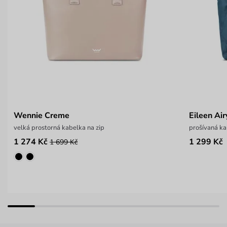
Wennie Creme
Eileen Air
velká prostorná kabelka na zip
prošívaná k
1 274 Kč
1 299 Kč
1 699 Kč