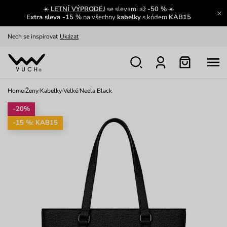
☀️
LETNÍ VÝPRODEJ
se slevami až
-50 %
☀️
Oblíbenci jsou zpět
Prohlédnout
Extra sleva -15 %
na všechny
kabelky
s kódem
KAB15
Nech se inspirovat
Ukázat
Home
/
Ženy
/
Kabelky
/
Velké
/
Neela Black
-20%
-15 %: KAB15