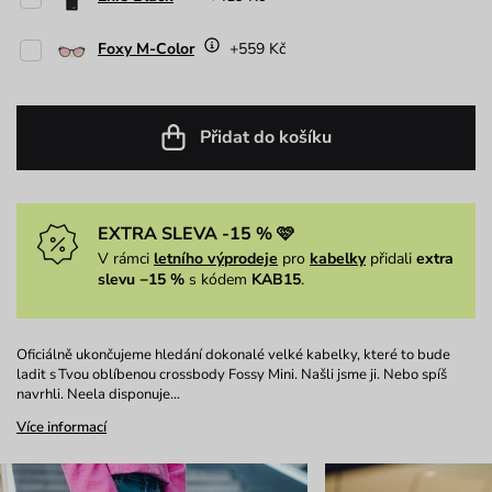
Foxy M-Color
+559 Kč
Přidat do košíku
EXTRA SLEVA -15 % 🩷
V rámci
letního výprodeje
pro
kabelky
přidali
extra
slevu −15 %
s kódem
KAB15
.
Oficiálně ukončujeme hledání dokonalé velké kabelky, které to bude
ladit s Tvou oblíbenou crossbody Fossy Mini. Našli jsme ji. Nebo spíš
navrhli. Neela disponuje…
Více informací