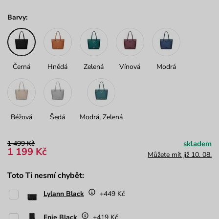
Barvy:
Černá
Hnědá
Zelená
Vínová
Modrá
Béžová
Šedá
Modrá, Zelená
1 499 Kč
skladem
1 199 Kč
Můžete mít již 10. 08.
Toto Ti nesmí chybět:
Lylann Black
+449 Kč
Enie Black
+419 Kč