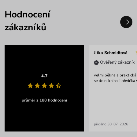
Hodnocení
zákazníků
Jitka Schmidtová
Ověřený zákazník
velmi pěkná a praktická
4.7
se do ní kniha i lahvička 
průměr z 188 hodnocení
přidáno 30. 07. 2026