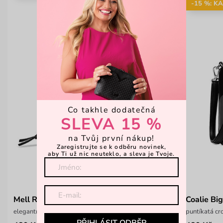
-15 %: K
Co takhle dodatečná
SLEVA 15 %
na Tvůj první nákup!
Zaregistrujte se k odběru novinek,
aby Ti už nic neuteklo, a sleva je Tvoje.
Mell Rays Black
Coalie Bi
elegantní prošívaná peněženka na zip
puntíkatá c