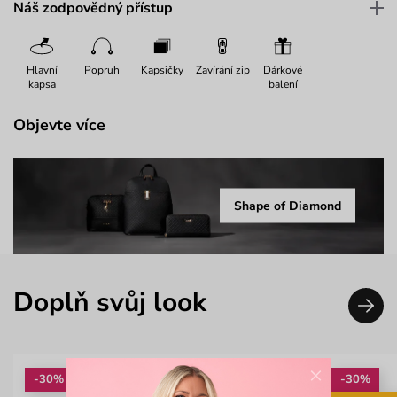
Náš zodpovědný přístup
Hlavní
Popruh
Kapsičky
Zavírání zip
Dárkové
kapsa
balení
Objevte více
Shape of Diamond
Doplň svůj look
×
-30%
-30%