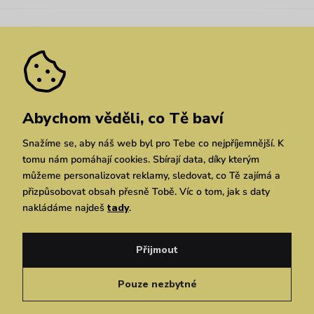
Kariéra
Nejčastější dotazy
Novinky
Slevy
Akce
Velkoobchod
Vrácení a reklamace
We Care
Odebírat
Pozáruční opravy
Dárkové poukazy
Zásady ochrany osobních údajů
zde
Vuchlook
Prodejny
Praha
Brno
Chrudim
Abychom věděli, co Tě baví
Snažíme se, aby náš web byl pro Tebe co nejpříjemnější. K
tomu nám pomáhají cookies. Sbírají data, díky kterým
můžeme personalizovat reklamy, sledovat, co Tě zajímá a
přizpůsobovat obsah přesně Tobě. Víc o tom, jak s daty
nakládáme najdeš
tady
.
Copyright © 2026 Vuch s.r.o. Všechna práva vyhrazena. Technicky zajišťuje
Simplia.cz
Přijmout
Obchodní podmínky
Zásady ochrany osobních údajů
Pouze nezbytné
Čeština