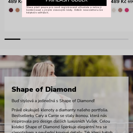
PŘIHLÁSIT ODBĚR
489 Kč
489 Kč
699 Kč
69
Sleva platí pouze pro nově registrované uživatele a nelze ji
kombinovat s jinými slevovými kódy. Odběr newsletteru lze
kdykoliv odhlásit.
Shape of Diamond
Buď stylová a jedinečná s Shape of Diamond!
Právě okukuješ klenoty a diamanty našeho portfolia.
Bestsellerky Cary a Carrie se staly ikonou, která nás
inspirovala pro design dalších luxusních Vušek. Celou
kolekci Shape of Diamond šperkuje elegantní hra se
slepotiskem a nevšední kovové detaily. Tak který batoh,