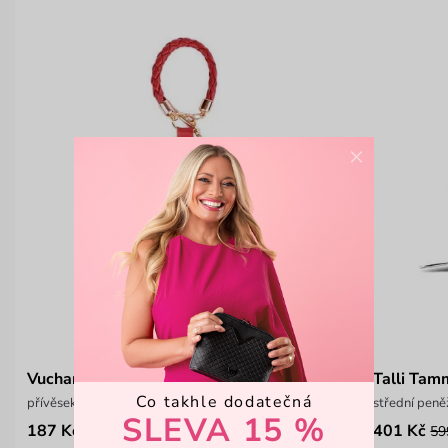
×
Vucharm Wine
Talli Tam
Co takhle dodatečná
přívěsek se symbolem ženskosti
střední peně
SLEVA 15 %
187 Kč
401 Kč
249 Kč
59