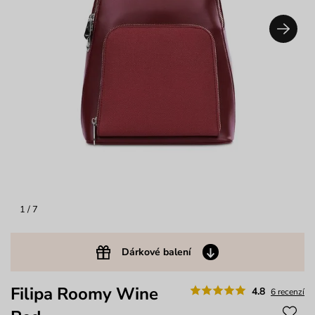
1
/ 7
Dárkové balení
Filipa Roomy Wine
4.8
6 recenzí