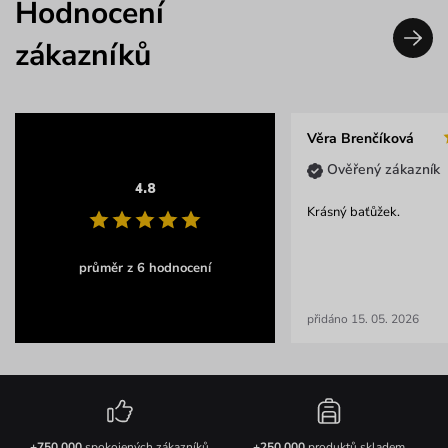
Hodnocení
zákazníků
Věra Brenčíková
Ověřený zákazník
4.8
Krásný baťůžek.
průměr z 6 hodnocení
přidáno 15. 05. 2026
+750 000
spokojených zákazníků
+250 000
produktů skladem