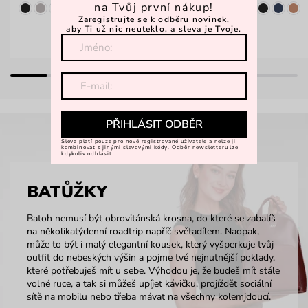
na Tvůj první nákup!
Zaregistrujte se k odběru novinek,
aby Ti už nic neuteklo, a sleva je Tvoje.
PŘIHLÁSIT ODBĚR
Sleva platí pouze pro nově registrované uživatele a nelze ji
kombinovat s jinými slevovými kódy. Odběr newsletteru lze
kdykoliv odhlásit.
BATŮŽKY
Batoh nemusí být obrovitánská krosna, do které se zabalíš
na několikatýdenní roadtrip napříč světadílem. Naopak,
může to být i malý elegantní kousek, který vyšperkuje tvůj
outfit do nebeských výšin a pojme tvé nejnutnější poklady,
které potřebuješ mít u sebe. Výhodou je, že budeš mít stále
volné ruce, a tak si můžeš upíjet kávičku, projíždět sociální
sítě na mobilu nebo třeba mávat na všechny kolemjdoucí.