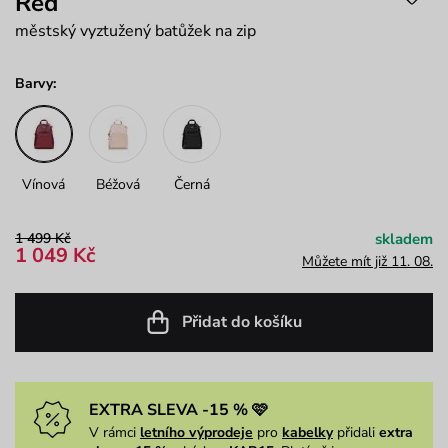
Red
městský vyztužený batůžek na zip
Barvy:
Vínová
Béžová
Černá
1 499 Kč
skladem
1 049 Kč
Můžete mít již 11. 08.
Přidat do košíku
EXTRA SLEVA -15 % 🩷
V rámci
letního výprodeje
pro
kabelky
přidali
extra