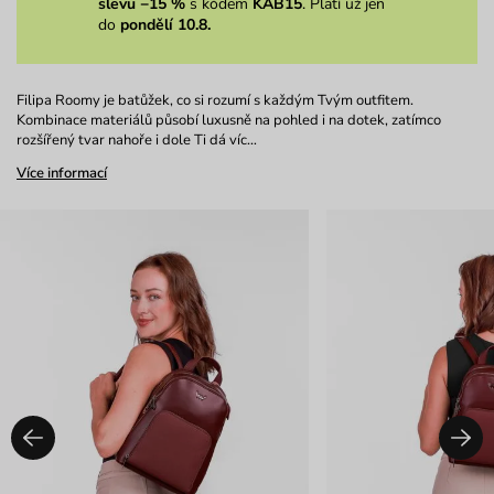
slevu −15 %
s kódem
KAB15
. Platí už jen
do
pondělí 10.8.
Filipa Roomy je batůžek, co si rozumí s každým Tvým outfitem.
Kombinace materiálů působí luxusně na pohled i na dotek, zatímco
rozšířený tvar nahoře i dole Ti dá víc…
Více informací