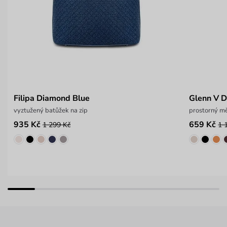
Filipa Diamond Blue
Glenn V D
vyztužený batůžek na zip
prostorný m
935 Kč
659 Kč
1 299 Kč
1 