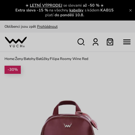
Výměna a vrácení zdarma
Zobrazit
☀️
LETNÍ VÝPRODEJ
se slevami
až -50 %
☀️
Extra sleva -15 %
na všechny
kabelky
s kódem
KAB15
platí
do pondělí 10.8.
Oblíbenci jsou zpět
Prohlédnout
Nech se inspirovat
Ukázat
Home
/
Ženy
/
Batohy
/
Batůžky
/
Filipa Roomy Wine Red
-30%