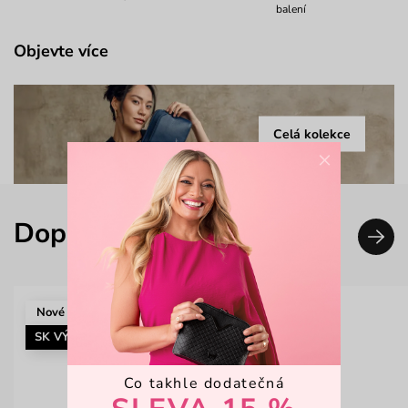
balení
Objevte více
Celá kolekce
×
Doplň svůj look
Nové
SK VÝROBA
Co takhle dodatečná