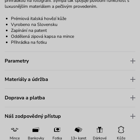
přihrádkou na fotografii.
Sympa
tak spojuje původní funkčnost s
luxusnějším materiálem a pečlivým provedením.
Prémiová italská hovězí kůže
Vyrobeno na Slovensku
Zapínání na patent
Oddělená zipová kapsa na mince
Přihrádka na fotku
Parametry
Materiály a údržba
Doprava a platba
Náš zodpovědný přístup
Mince
Bankovky
Fotka
13+ karet
Dárkové
Kůže