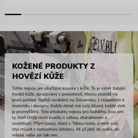
KOŽENÉ PRODUKTY Z
HOVĚZÍ KŮŽE
Tohle nejsou jen obyčejné kousky z kůže. To je výběr italské
hovězí kůže, zpracovaný s precizností, kterou poznáš na
první pohled. Ručně vyráběné na Slovensku, s respektem k
materiálu i designu. Každý detail má svůj důvod, každý steh
je promyšlený. Tyto produkty nejsou pro každého, jsou pro
ty, kteří chtějí nosit kvalitu s váhou, charakterem a
osobitostí. Přijmi luxus, který s Tebou roste, a nech svůj
styl mluvit s nenucenou jistotou. Ať už jdeš do práce, do
města, nebo jen tak ven.