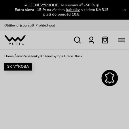
Zajímavosti ze světa Vuch:
Přečíst
☀️
LETNÍ VÝPRODEJ
se slevami
až -50 %
☀️
Extra sleva -15 %
na všechny
kabelky
s kódem
KAB15
Výměna a vrácení zdarma
Zobrazit
platí
do pondělí 10.8.
Oblíbenci jsou zpět
Prohlédnout
Nech se inspirovat
Ukázat
Home
/
Ženy
/
Peněženky
/
Kožené
/
Sympa Grace Black
SK VÝROBA