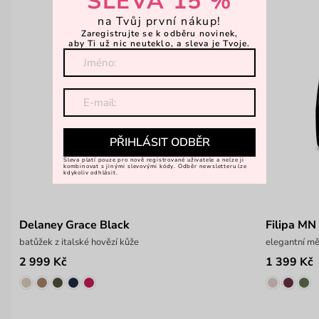
SLEVA 15 %
na Tvůj první nákup!
Zaregistrujte se k odběru novinek,
aby Ti už nic neuteklo, a sleva je Tvoje.
PŘIHLÁSIT ODBĚR
Sleva platí pouze pro nově registrované uživatele a nelze ji
kombinovat s jinými slevovými kódy. Odběr newsletteru lze
kdykoliv odhlásit.
Delaney Grace Black
Filipa MN
batůžek z italské hovězí kůže
elegantní m
2 999 Kč
1 399 Kč