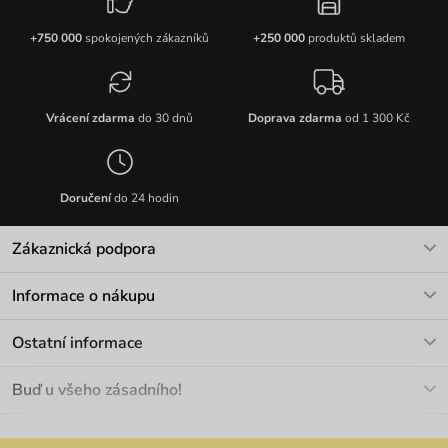
+750 000
spokojených zákazníků
+250 000
produktů skladem
Vrácení zdarma
do 30 dnů
Doprava zdarma
od 1 300 Kč
Doručení
do 24 hodin
Zákaznická podpora
V pracovních dnech Po-Pá: 8-17h
Informace o nákupu
info@vuch.cz
Kontakt
Ostatní informace
+420 466 566 493
Doprava a platba
O nás
Buď u všeho zásadního!
Materiály a údržba
Kariéra
Nejčastější dotazy
Novinky
Slevy
Akce
Velkoobchod