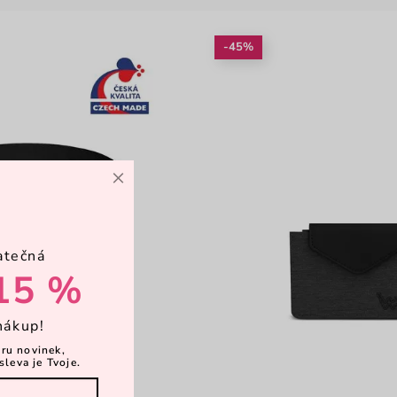
-45%
×
atečná
15 %
nákup!
ěru novinek,
sleva je Tvoje.