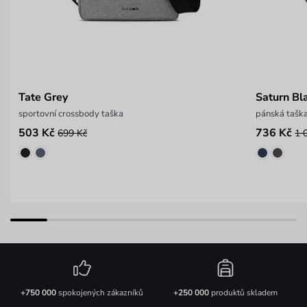
Tate Grey
Saturn Bl
sportovní crossbody taška
pánská tašk
503 Kč
736 Kč
699 Kč
1 
+750 000
spokojených zákazníků
+250 000
produktů skladem