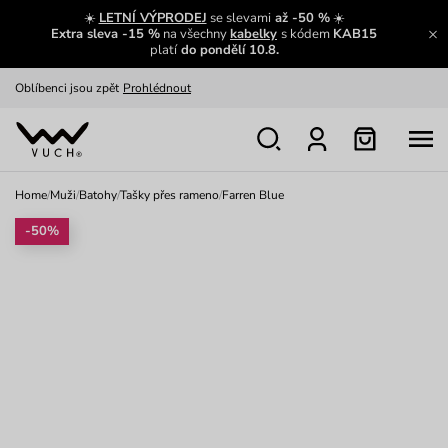
Zajímavosti ze světa Vuch:
Přečíst
☀️
LETNÍ VÝPRODEJ
se slevami
až -50 %
☀️
Extra sleva -15 %
na všechny
kabelky
s kódem
KAB15
Výměna a vrácení zdarma
Zobrazit
platí
do pondělí 10.8.
Oblíbenci jsou zpět
Prohlédnout
Nech se inspirovat
Ukázat
Home
/
Muži
/
Batohy
/
Tašky přes rameno
/
Farren Blue
-50%