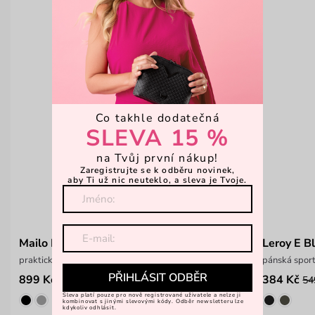
Co takhle dodatečná
SLEVA 15 %
na Tvůj první nákup!
Zaregistrujte se k odběru novinek,
aby Ti už nic neuteklo, a sleva je Tvoje.
Mailo Blue
Leroy E B
praktická taška na notebook
pánská spor
PŘIHLÁSIT ODBĚR
899 Kč
384 Kč
1 199 Kč
54
Sleva platí pouze pro nově registrované uživatele a nelze ji
kombinovat s jinými slevovými kódy. Odběr newsletteru lze
kdykoliv odhlásit.