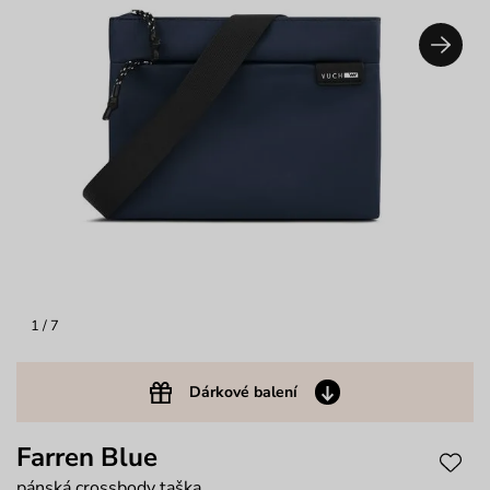
1
/ 7
Dárkové balení
Farren Blue
pánská crossbody taška