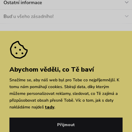
Ostatní informace
+420 466 566 493
Doprava a platba
O nás
Buď u všeho zásadního!
Materiály a údržba
Kariéra
Nejčastější dotazy
Novinky
Slevy
Akce
Velkoobchod
Vrácení a reklamace
We Care
Odebírat
Pozáruční opravy
Dárkové poukazy
Zásady ochrany osobních údajů
zde
Vuchlook
Prodejny
Praha
Brno
Chrudim
Abychom věděli, co Tě baví
Snažíme se, aby náš web byl pro Tebe co nejpříjemnější. K
tomu nám pomáhají cookies. Sbírají data, díky kterým
můžeme personalizovat reklamy, sledovat, co Tě zajímá a
přizpůsobovat obsah přesně Tobě. Víc o tom, jak s daty
nakládáme najdeš
tady
.
Copyright © 2026 Vuch s.r.o. Všechna práva vyhrazena. Technicky zajišťuje
Simplia.cz
Přijmout
Obchodní podmínky