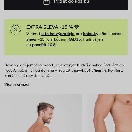
Přidat do košíku
EXTRA SLEVA -15 % 🩷
V rámci
letního výprodeje
pro
kabelky
přidali
extra
slevu −15 %
s kódem
KAB15
. Platí už jen
do
pondělí 10.8.
Boxerky z příjemného Lyocellu, ve kterých budeš v pohodlí od rána do
noci. A možná i v noci do rána – jsou totiž návykově příjemné. Komfort,
který oceníš celý den ať už…
Více informací