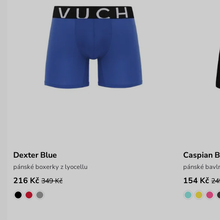
Dexter Blue
Caspian B
pánské boxerky z lyocellu
pánské bavl
216 Kč
154 Kč
349 Kč
24