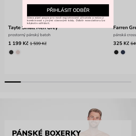
PŘIHLÁSIT ODBĚR
Sleva platí pouze pro nově registrované uživatele a nelze ji
kombinovat s jinými slevovými kódy. Odběr newsletteru lze
kdykoliv odhlásit.
Tayte Small Men Grey
Farren Gr
prostorný pánský batoh
pánská cros
1 199 Kč
325 Kč
1 599 Kč
64
PÁNSKÉ BOXERKY