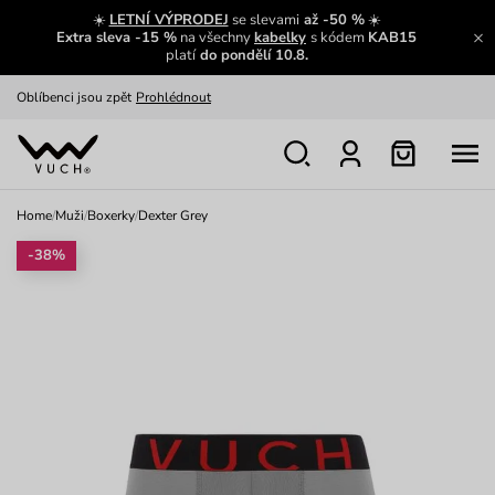
Zajímavosti ze světa Vuch:
Přečíst
☀️
LETNÍ VÝPRODEJ
se slevami
až -50 %
☀️
Extra sleva -15 %
na všechny
kabelky
s kódem
KAB15
Výměna a vrácení zdarma
Zobrazit
platí
do pondělí 10.8.
Oblíbenci jsou zpět
Prohlédnout
Nech se inspirovat
Ukázat
Home
/
Muži
/
Boxerky
/
Dexter Grey
-38%