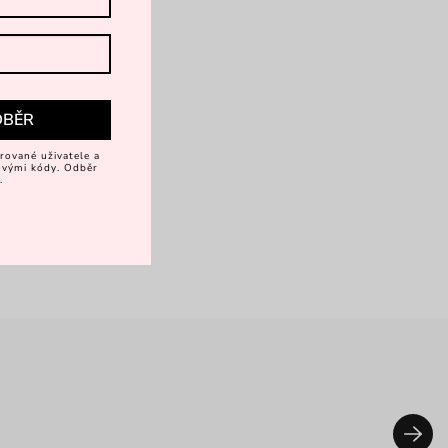
DBĚR
rované uživatele a
vovými kódy. Odběr
.