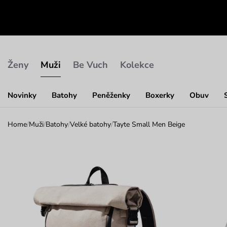
Ženy
Muži
Be Vuch
Kolekce
Novinky
Batohy
Peněženky
Boxerky
Obuv
Home
/
Muži
/
Batohy
/
Velké batohy
/
Tayte Small Men Beige