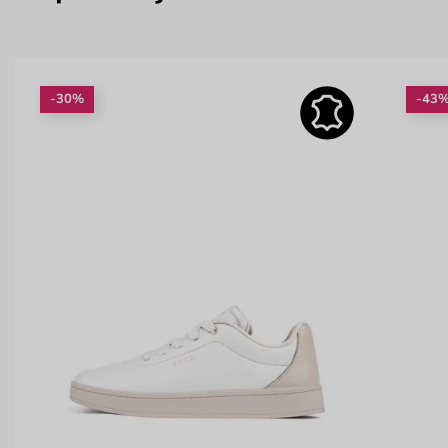
-30%
-43