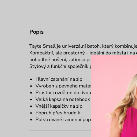
Popis
Tayte Small je univerzální batoh, který kombinu
Kompaktní, ale prostorný – ideální do města i na 
pohodlné nošení, zatímco promyšlené uspořádání
Stylový a funkční společník pro každodenní dobro
Hlavní zapínání na zip
Vyroben z pevného materiálu
Prostor rozdělen do dvou kapes
Velká kapsa na notebook
Vnější kapsičky na zip
Popruh přes hrudník
Polstrované ramenní popruhy a záda pro poho