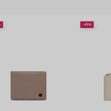
%
-45%