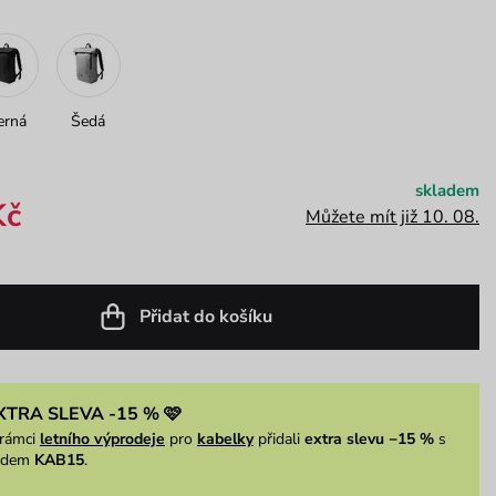
erná
Šedá
skladem
Kč
Můžete mít již 10. 08.
Přidat do košíku
XTRA SLEVA -15 % 🩷
rámci
letního výprodeje
pro
kabelky
přidali
extra slevu −15 %
s
ódem
KAB15
.