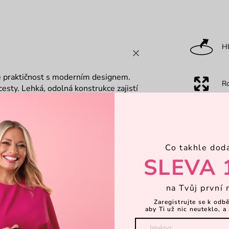
Hl
je praktičnost s moderním designem.
R
cesty. Lehká, odolná konstrukce zajistí
 kapes ti pomůže udržet pořádek.
družství.
Ka
Co takhle dod
Za
SLEVA 
na Tvůj první 
Dá
dlné nošení
Zaregistrujte se k odb
aby Ti už nic neuteklo, a 