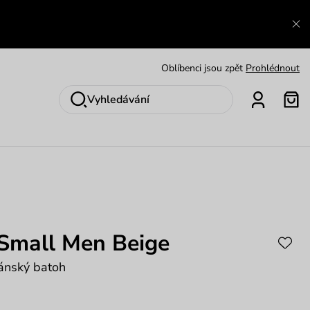
Výměna a vrácení zdarma
Zobrazit
Oblíbenci jsou zpět
Prohlédnout
Nech se inspirovat
Ukázat
Vyhledávání
 Small Men Beige
ánský batoh