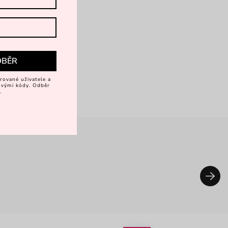
DBĚR
rované uživatele a
vovými kódy. Odběr
.