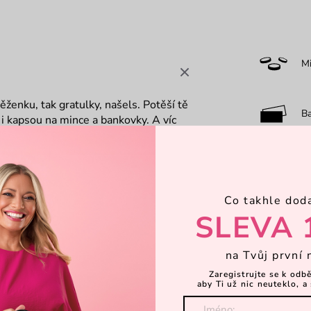
M
ženku, tak gratulky, našels. Potěší tě
B
 i kapsou na mince a bankovky. A víc
edals.
O
Co takhle dod
7-
SLEVA 
na Tvůj první 
Zaregistrujte se k odb
aby Ti už nic neuteklo, a 