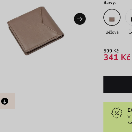
Barvy:
Béžová
Č
599 Kč
341 Kč
E
V 
k