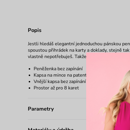
Popis
Jestli hledáš elegantní jednoduchou pánskou peně
spoustou přihrádek na karty a doklady, stejně tak
vlastně nepotřebuješ. Takže Jonas, to je to cos hl
Peněženka bez zapínání
Kapsa na mince na patent
Vnější kapsa bez zapínání
Prostor až pro 8 karet
Parametry
Materiály a údržba