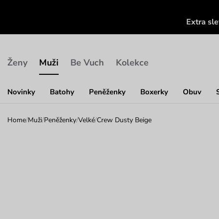
Extra sl
Ženy
Muži
Be Vuch
Kolekce
Novinky
Batohy
Peněženky
Boxerky
Obuv
Home
/
Muži
/
Peněženky
/
Velké
/
Crew Dusty Beige