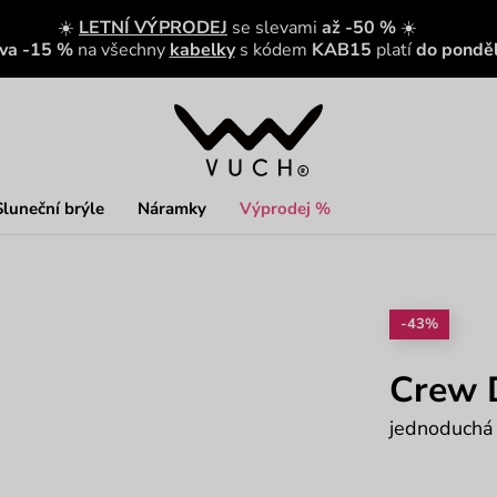
☀️
LETNÍ VÝPRODEJ
se slevami
až -50 %
☀️
eva -15 %
na všechny
kabelky
s kódem
KAB15
platí
do ponděl
Sluneční brýle
Náramky
Výprodej %
-43%
Crew 
jednoduchá