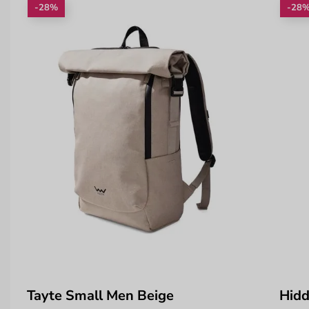
-28%
-28
Tayte Small Men Beige
Hidd