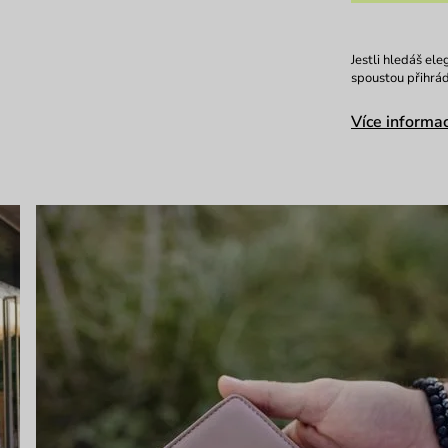
Jestli hledáš el
spoustou přihrád
Více informac