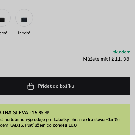
erná
Modrá
skladem
Můžete mít již 11. 08.
Přidat do košíku
XTRA SLEVA -15 % 🩷
rámci
letního výprodeje
pro
kabelky
přidali
extra slevu −15 %
s
ódem
KAB15
. Platí už jen do
pondělí 10.8.