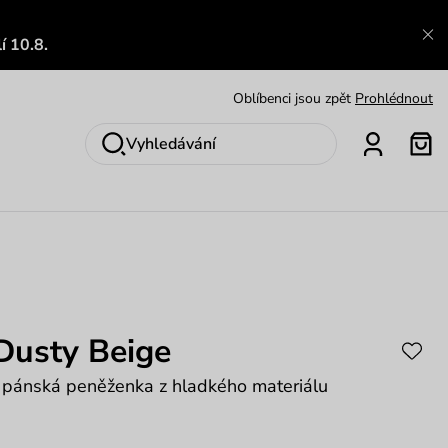
Zajímavosti ze světa Vuch:
Přečíst
í 10.8.
Výměna a vrácení zdarma
Zobrazit
Oblíbenci jsou zpět
Prohlédnout
Nech se inspirovat
Ukázat
Vyhledávání
Dusty Beige
 pánská peněženka z hladkého materiálu