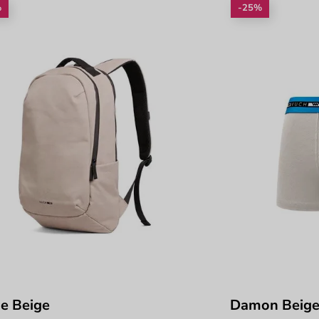
%
-25%
e Beige
Damon Beig