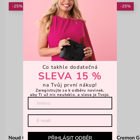
-25%
-25%
Co takhle dodatečná
SLEVA 15 %
na Tvůj první nákup!
Zaregistrujte se k odběru novinek,
aby Ti už nic neuteklo, a sleva je Tvoje.
Noud Grey
Cremon G
PŘIHLÁSIT ODBĚR