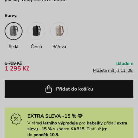
Barvy:
Šedá
Černá
Béžová
1 799 Kč
skladem
1 295 Kč
Můžete mít již 11. 08.
Přidat do košíku
EXTRA SLEVA -15 % 🩷
V rámci
letního výprodeje
pro
kabelky
přidali
extra
slevu −15 %
s kódem
KAB15
. Platí už jen
do
pondělí 10.8.