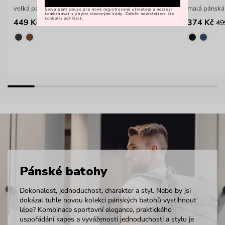
velká pánská peněženka
malá pánská
Sleva platí pouze pro nově registrované uživatele a nelze ji
kombinovat s jinými slevovými kódy. Odběr newsletteru lze
kdykoliv odhlásit.
449 Kč
374 Kč
599 Kč
49
Pánské batohy
Dokonalost, jednoduchost, charakter a styl. Nebo by jsi
dokázal tuhle novou kolekci pánských batohů vystihnout
lépe? Kombinace sportovní elegance, praktického
uspořádání kapes a vyváženosti jednoduchosti a stylu je