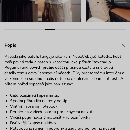
Popis
Vypadá jako batoh, funguje jako kufr. Nepotřebuješ kolečka, když
máš pevná záda a batoh s kapacitou jako příruční zavazadlo.
Pogumovaný povrch přežije déšť i prašnou cestu a šněrovací
detaily tomu dávají sportovní nádech. Díky prostornému interiéru a
velkému zipu snadno sbalíš notebook, oblečení i denní nutnosti. A
přitom pořád vypadáš jako pán situace.
Celorozepínací kapsa na zip
Spodní přihrádka na boty na zip
Vnitřní kapsa na notebook
Poutko na zádech batohu pro uchycení na kufr
Vnější pogumovaný materiál + reflexní prvky
Dvě vnější kapsy na láhev
Polstrované ramenní popruhy a záda pro pohodlné nošení