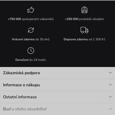
+750 000
spokojených zákazníků
+250 000
produktů skladem
Vrácení zdarma
do 30 dnů
Doprava zdarma
od 1 300 Kč
Doručení
do 24 hodin
Zákaznická podpora
V pracovních dnech Po-Pá: 8-17h
Informace o nákupu
info@vuch.cz
Kontakt
Ostatní informace
+420 466 566 493
Doprava a platba
O nás
Buď u všeho zásadního!
Materiály a údržba
Kariéra