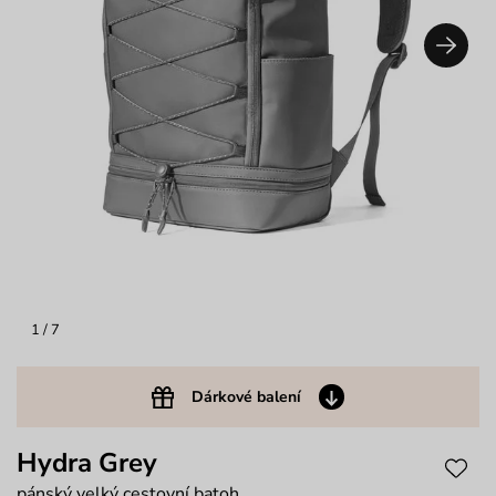
1
/ 7
Dárkové balení
Hydra Grey
pánský velký cestovní batoh