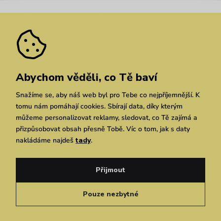
Nejčastější dotazy
Novinky
Slevy
Akce
Velkoobchod
Vrácení a reklamace
We Care
Odebírat
Pozáruční opravy
Dárkové poukazy
Zásady ochrany osobních údajů
zde
Vuchlook
Prodejny
Praha
Brno
Chrudim
Abychom věděli, co Tě baví
Snažíme se, aby náš web byl pro Tebe co nejpříjemnější. K
tomu nám pomáhají cookies. Sbírají data, díky kterým
můžeme personalizovat reklamy, sledovat, co Tě zajímá a
přizpůsobovat obsah přesně Tobě. Víc o tom, jak s daty
nakládáme najdeš
tady
.
Copyright © 2026 Vuch s.r.o. Všechna práva vyhrazena. Technicky zajišťuje
Simplia.cz
Přijmout
Obchodní podmínky
Zásady ochrany osobních údajů
Pouze nezbytné
Čeština