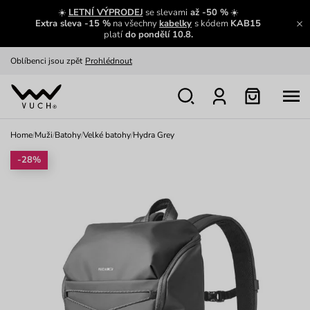
Zajímavosti ze světa Vuch:
Přečíst
☀️
LETNÍ VÝPRODEJ
se slevami
až -50 %
☀️
Extra sleva -15 %
na všechny
kabelky
s kódem
KAB15
Výměna a vrácení zdarma
Zobrazit
platí
do pondělí 10.8.
Oblíbenci jsou zpět
Prohlédnout
Nech se inspirovat
Ukázat
Home
/
Muži
/
Batohy
/
Velké batohy
/
Hydra Grey
-28%