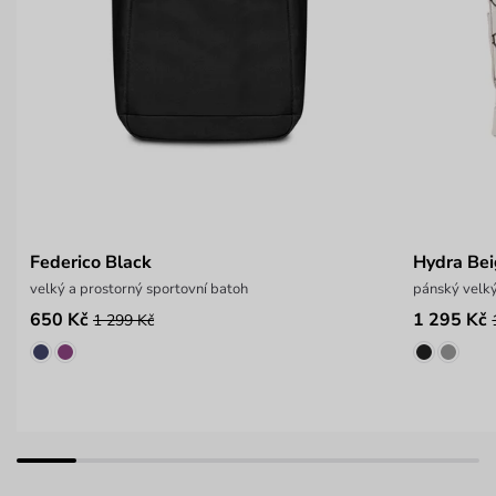
Federico Black
Hydra Be
velký a prostorný sportovní batoh
pánský velký
650 Kč
1 295 Kč
1 299 Kč