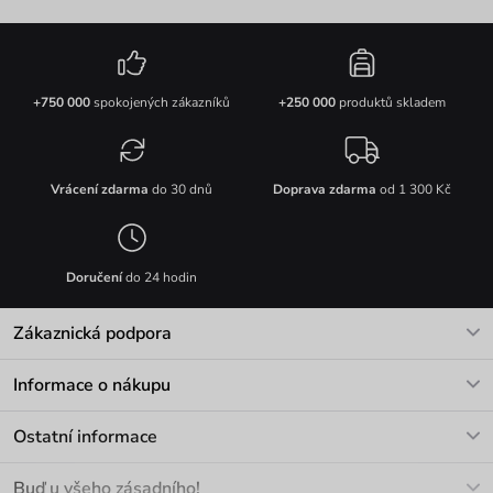
+750 000
spokojených zákazníků
+250 000
produktů skladem
Vrácení zdarma
do 30 dnů
Doprava zdarma
od 1 300 Kč
Doručení
do 24 hodin
Zákaznická podpora
V pracovních dnech Po-Pá: 8-17h
Informace o nákupu
info@vuch.cz
Kontakt
Ostatní informace
+420 466 566 493
Doprava a platba
O nás
Buď u všeho zásadního!
Materiály a údržba