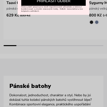
PŘIHLÁSIT ODBĚR
Taavi Grey
Sygurny 
Sleva platí pouze pro nově registrované uživatele a nelze ji
pánská crossbody taška
pánský velký
kombinovat s jinými slevovými kódy. Odběr newsletteru lze
kdykoliv odhlásit.
629 Kč
800 Kč
899 Kč
1 
Pánské batohy
Dokonalost, jednoduchost, charakter a styl. Nebo by jsi
dokázal tuhle kolekci pánských batohů vystihnout lépe?
Kombinace sportovní elegance, praktického uspořádání