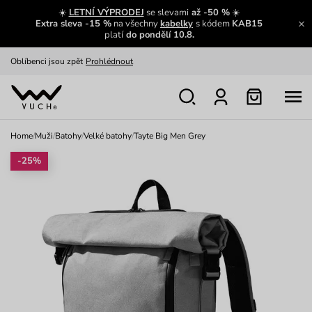
Zajímavosti ze světa Vuch:
Přečíst
☀️
LETNÍ VÝPRODEJ
se slevami
až -50 %
☀️
Extra sleva -15 %
na všechny
kabelky
s kódem
KAB15
Výměna a vrácení zdarma
Zobrazit
platí
do pondělí 10.8.
Oblíbenci jsou zpět
Prohlédnout
Nech se inspirovat
Ukázat
Home
/
Muži
/
Batohy
/
Velké batohy
/
Tayte Big Men Grey
-25%