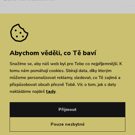
Kariéra
Nejčastější dotazy
Novinky
Slevy
Akce
Velkoobchod
Vrácení a reklamace
We Care
Odebírat
Pozáruční opravy
Dárkové poukazy
Zásady ochrany osobních údajů
zde
Vuchlook
Prodejny
Praha
Brno
Chrudim
Abychom věděli, co Tě baví
Snažíme se, aby náš web byl pro Tebe co nejpříjemnější. K
tomu nám pomáhají cookies. Sbírají data, díky kterým
můžeme personalizovat reklamy, sledovat, co Tě zajímá a
přizpůsobovat obsah přesně Tobě. Víc o tom, jak s daty
nakládáme najdeš
tady
.
Copyright © 2026 Vuch s.r.o. Všechna práva vyhrazena. Technicky zajišťuje
Simplia.cz
Přijmout
Obchodní podmínky
Zásady ochrany osobních údajů
Pouze nezbytné
Čeština