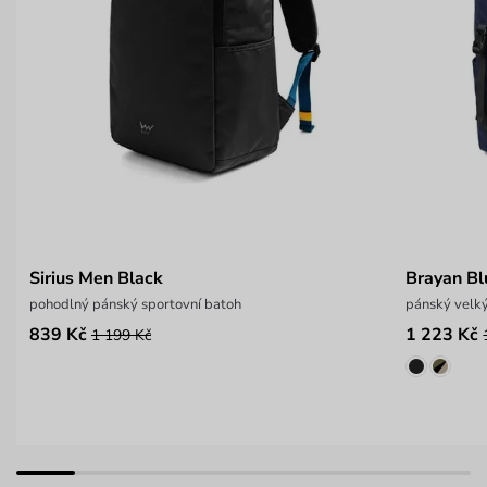
Sirius Men Black
Brayan Bl
pohodlný pánský sportovní batoh
pánský velký
839 Kč
1 223 Kč
1 199 Kč