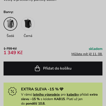
Barvy:
Šedá
Černá
1 799 Kč
skladem
1 349 Kč
Můžete mít již 11. 08.
Přidat do košíku
EXTRA SLEVA -15 % 🩷
V rámci
letního výprodeje
pro
kabelky
přidali
extra
slevu −15 %
s kódem
KAB15
. Platí už jen
do
pondělí 10.8.