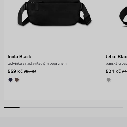
Inola Black
Jelke Bla
ledvinka s nastavitelným popruhem
pánská cros
559 Kč
524 Kč
799 Kč
74