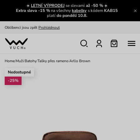
Zajímavosti ze světa Vuch:
Přečíst
☀️
LETNÍ VÝPRODEJ
se slevami
až -50 %
☀️
Extra sleva -15 %
na všechny
kabelky
s kódem
KAB15
Výměna a vrácení zdarma
Zobrazit
platí
do pondělí 10.8.
Oblíbenci jsou zpět
Prohlédnout
Nech se inspirovat
Ukázat
Home
/
Muži
/
Batohy
/
Tašky přes rameno
/
Arllo Brown
Nedostupné
-25%