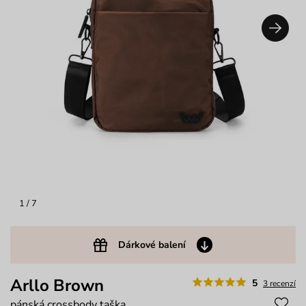
1
/ 7
Dárkové balení
Arllo Brown
5
3 recenzí
pánská crossbody taška