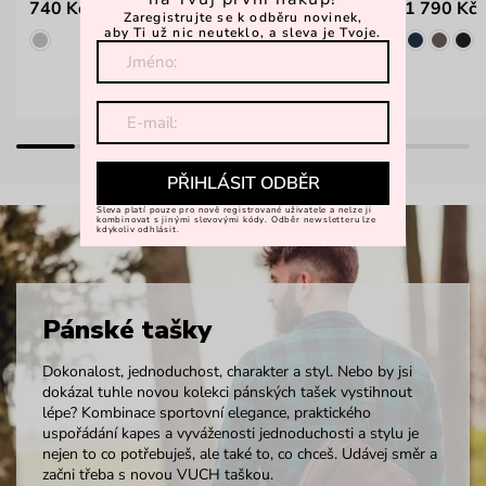
740 Kč
1 790 Kč
1 299 Kč
Zaregistrujte se k odběru novinek,
aby Ti už nic neuteklo, a sleva je Tvoje.
PŘIHLÁSIT ODBĚR
Sleva platí pouze pro nově registrované uživatele a nelze ji
kombinovat s jinými slevovými kódy. Odběr newsletteru lze
kdykoliv odhlásit.
Pánské tašky
Dokonalost, jednoduchost, charakter a styl. Nebo by jsi
dokázal tuhle novou kolekci pánských tašek vystihnout
lépe? Kombinace sportovní elegance, praktického
uspořádání kapes a vyváženosti jednoduchosti a stylu je
nejen to co potřebuješ, ale také to, co chceš. Udávej směr a
začni třeba s novou VUCH taškou.