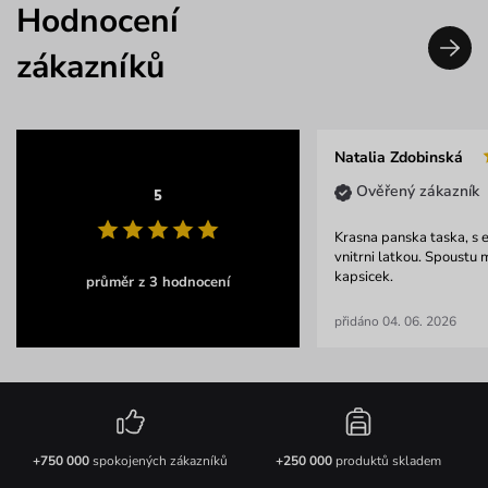
Hodnocení
zákazníků
Natalia Zdobinská
Ověřený zákazník
5
Krasna panska taska, s 
vnitrni latkou. Spoustu 
kapsicek.
průměr z 3 hodnocení
přidáno 04. 06. 2026
+750 000
spokojených zákazníků
+250 000
produktů skladem