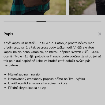
Popis
Když kapsy už nestačí… Je tu Arllo. Batoh je prostě někdy moc
předimenzovaný, a tak se crossbody taška hodí. Vnější skrytou
kapsu na zip nebo karabinu, na kterou připneš svazek klíčů, 100%
oceníš. Tvoje něžnější polovička Ti navíc bude vděčná, že si do její už
tak po okraj naplněné kabelky, budeš chtít odložit svých pár
nezbytností.
Hlavní zapínání na zip
Nastavitelný crossbody popruh přímo na Tvou výšku
Uvnitř elastická kapsa a karabina na klíče
Přední skrytá kapsa na zip