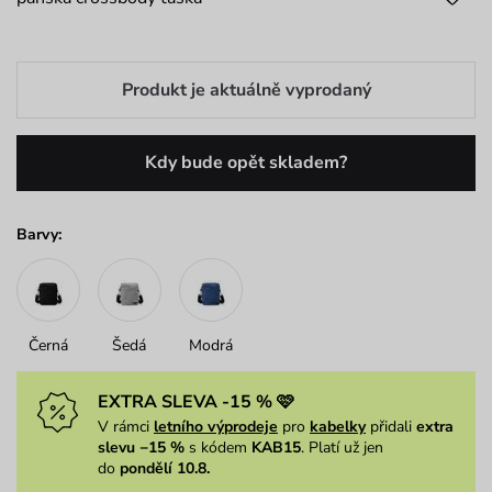
Produkt je aktuálně vyprodaný
Kdy bude opět skladem?
Barvy:
Černá
Šedá
Modrá
EXTRA SLEVA -15 % 🩷
V rámci
letního výprodeje
pro
kabelky
přidali
extra
slevu −15 %
s kódem
KAB15
. Platí už jen
do
pondělí 10.8.