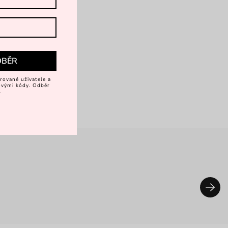
DBĚR
rované uživatele a
vovými kódy. Odběr
.