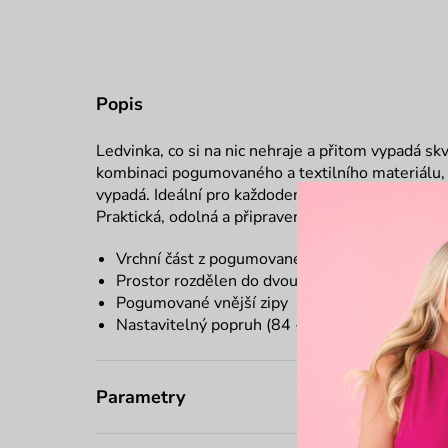
Popis
Ledvinka, co si na nic nehraje a přitom vypadá sk
kombinaci pogumovaného a textilního materiálu, 
vypadá. Ideální pro každodenní nošení, když chce
Praktická, odolná a připravená na Tvůj program.
Vrchní část z pogumovaného materiálu
Prostor rozdělen do dvou částí
Pogumované vnější zipy
Nastavitelný popruh (
84 - 125
cm)
Parametry