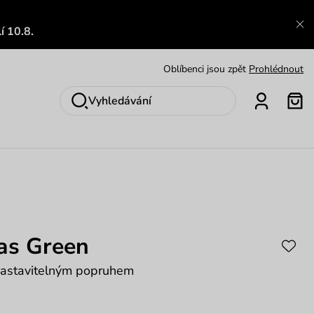
Výměna a vrácení zdarma
Zobrazit
í 10.8.
Oblíbenci jsou zpět
Prohlédnout
Nech se inspirovat
Ukázat
Vyhledávání
as Green
nastavitelným popruhem