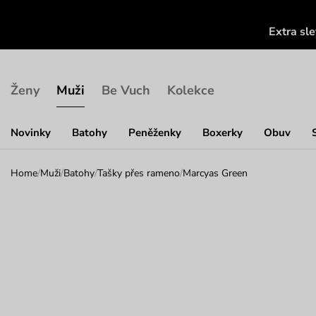
Extra sl
Ženy
Muži
Be Vuch
Kolekce
Novinky
Batohy
Peněženky
Boxerky
Obuv
Home
/
Muži
/
Batohy
/
Tašky přes rameno
/
Marcyas Green