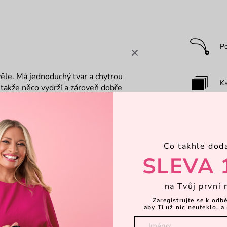
P
věle. Má jednoduchý tvar a chytrou
Ka
takže něco vydrží a zároveň dobře
š mít všechno důležité u sebe.
Za
Co takhle dod
Dá
SLEVA 
na Tvůj první 
Zaregistrujte se k odb
aby Ti už nic neuteklo, a 