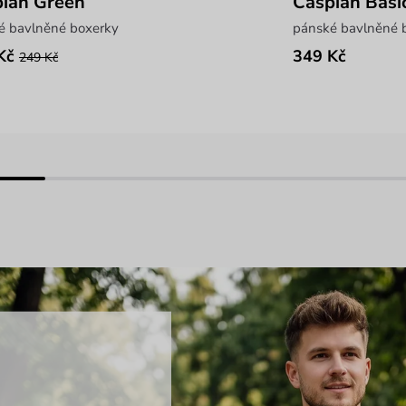
ian Green
Caspian Basi
é bavlněné boxerky
pánské bavlněné 
Kč
349 Kč
249 Kč