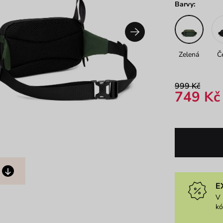
Barvy:
Zelená
Č
999 Kč
749 Kč
E
V 
k