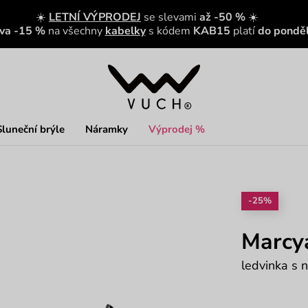
☀️
LETNÍ VÝPRODEJ
se slevami
až -50 %
☀️
eva -15 %
na všechny
kabelky
s kódem
KAB15
platí
do ponděl
Sluneční brýle
Náramky
Výprodej %
-25%
Marcy
ledvinka s 