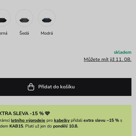
erná
Šedá
Modrá
skladem
Můžete mít již 11. 08.
Přidat do košíku
XTRA SLEVA -15 % 🩷
rámci
letního výprodeje
pro
kabelky
přidali
extra slevu −15 %
s
ódem
KAB15
. Platí už jen do
pondělí 10.8.