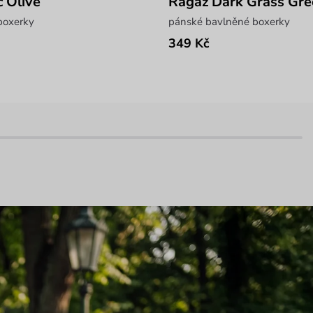
c Olive
Ragaz Dark Grass Gr
boxerky
pánské bavlněné boxerky
349 Kč