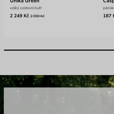
Unika Green
Casp
velký cestovní kufr
pánsk
2 249 Kč
187 
2 999 Kč