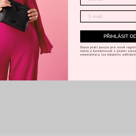
PŘIHLÁSIT O
Sleva platí pouze pro nově regist
nelze ji kombinovat s jinými sle
newsletteru lze kdykoliv odhlásit