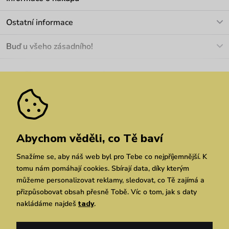
info@vuch.cz
Kontakt
Ostatní informace
+420 466 566 493
Doprava a platba
O nás
Buď u všeho zásadního!
Materiály a údržba
Kariéra
Nejčastější dotazy
Novinky
Slevy
Akce
Velkoobchod
Vrácení a reklamace
We Care
Odebírat
Pozáruční opravy
Dárkové poukazy
Zásady ochrany osobních údajů
zde
Vuchlook
Prodejny
Praha
Brno
Chrudim
Abychom věděli, co Tě baví
Snažíme se, aby náš web byl pro Tebe co nejpříjemnější. K
tomu nám pomáhají cookies. Sbírají data, díky kterým
můžeme personalizovat reklamy, sledovat, co Tě zajímá a
přizpůsobovat obsah přesně Tobě. Víc o tom, jak s daty
nakládáme najdeš
tady
.
Copyright © 2026 Vuch s.r.o. Všechna práva vyhrazena. Technicky zajišťuje
Simplia.cz