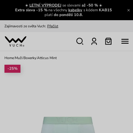
☀️
LETNÍ VÝPRODEJ
se slevami
až -50 %
☀️
Extra sleva -15 %
na všechny
kabelky
s kódem
KAB15
platí
do pondělí 10.8.
Zajímavosti ze světa Vuch:
Přečíst
Výměna a vrácení zdarma
Zobrazit
Oblíbenci jsou zpět
Prohlédnout
Home
/
Muži
/
Boxerky
/
Atticus Mint
Nech se inspirovat
Ukázat
-25%