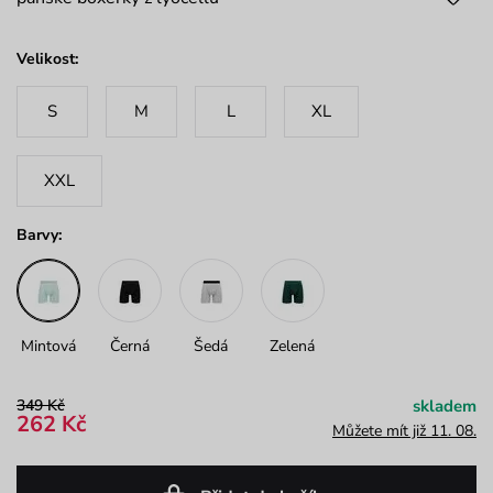
Velikost:
S
M
L
XL
XXL
Barvy:
Mintová
Černá
Šedá
Zelená
349 Kč
skladem
262 Kč
Můžete mít již 11. 08.