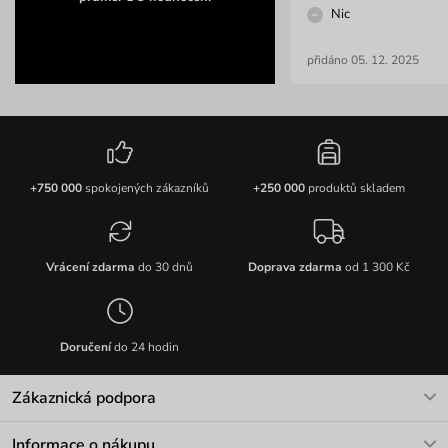
Nic
přidáno 05. 12. 2025
+750 000
spokojených zákazníků
+250 000
produktů skladem
Vrácení zdarma
do 30 dnů
Doprava zdarma
od 1 300 Kč
Doručení
do 24 hodin
Zákaznická podpora
V pracovních dnech Po-Pá: 8-17h
Informace o nákupu