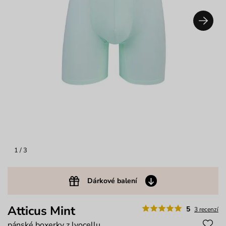
1
/ 3
Dárkové balení
Atticus Mint
5
3 recenzí
pánské boxerky z lyocellu