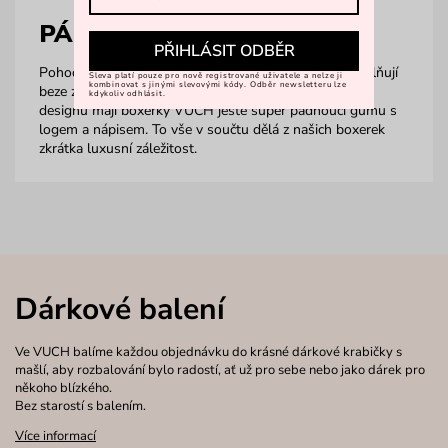
PÁNSKÉ BOXERKY
PŘIHLÁSIT ODBĚR
Pohodlí vždy na prvním místě. To boxerky od Vuch splňují
Sleva platí pouze pro nově registrované uživatele a nelze ji
kombinovat s jinými slevovými kódy. Odběr newsletteru lze
beze zbytku. Kromě pohodlí a elegantně sportovního
kdykoliv odhlásit.
designu mají boxerky VUCH ještě super padnoucí gumu s
logem a nápisem. To vše v součtu dělá z našich boxerek
zkrátka luxusní záležitost.
Dárkové balení
Ve VUCH balíme každou objednávku do krásné dárkové krabičky s
mašlí, aby rozbalování bylo radostí, ať už pro sebe nebo jako dárek pro
někoho blízkého.
Bez starostí s balením.
Více informací