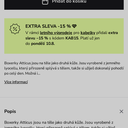
Přidat do košíku
EXTRA SLEVA -15 % 🩷
V rámci
letního výprodeje
pro
kabelky
přidali
extra
slevu −15 %
s kódem
KAB15
. Platí už jen
do
pondělí 10.8.
Boxerky Atticus jsou na těle jako druhá kůže. Jsou vyrobené z jemného
lyocellu, který přirozeně splývá s tělem, takže si užiješ dokonalý pohodlí
po celý den. Možná i…
Více informací
Popis
Boxerky Atticus jsou na těle jako druhá kůže. Jsou vyrobené z
jemného lyocellu, který přirozeně splývá s tělem, takže si užiješ