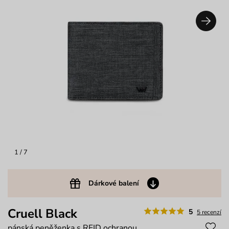
1
/ 7
Dárkové balení
Cruell Black
5
5 recenzí
pánská peněženka s RFID ochranou