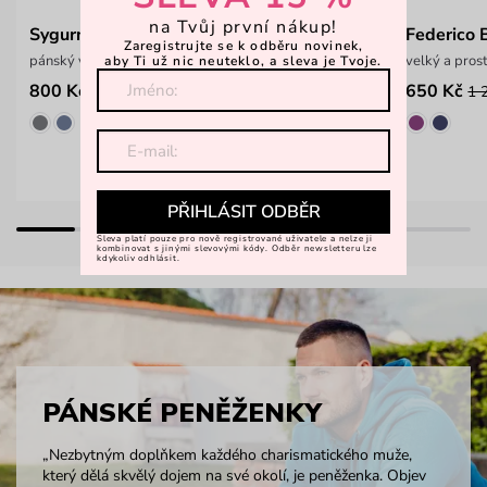
na Tvůj první nákup!
Sygurny Men Black
Federico 
Zaregistrujte se k odběru novinek,
pánský velký cestovní batoh
velký a pros
aby Ti už nic neuteklo, a sleva je Tvoje.
800 Kč
650 Kč
1 599 Kč
1 
PŘIHLÁSIT ODBĚR
Sleva platí pouze pro nově registrované uživatele a nelze ji
kombinovat s jinými slevovými kódy. Odběr newsletteru lze
kdykoliv odhlásit.
PÁNSKÉ PENĚŽENKY
„Nezbytným doplňkem každého charismatického muže,
který dělá skvělý dojem na své okolí, je peněženka. Objev