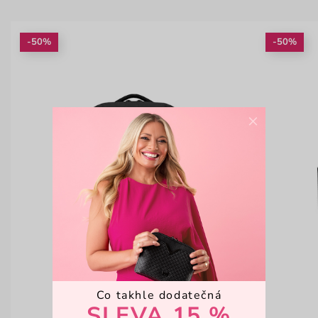
-50%
-50%
×
Co takhle dodatečná
SLEVA 15 %