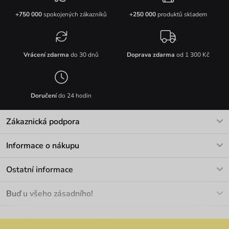
+750 000
spokojených zákazníků
+250 000
produktů skladem
Vrácení zdarma
do 30 dnů
Doprava zdarma
od 1 300 Kč
Doručení
do 24 hodin
Zákaznická podpora
V pracovních dnech Po-Pá: 8-17h
Informace o nákupu
info@vuch.cz
Kontakt
Ostatní informace
+420 466 566 493
Doprava a platba
O nás
Buď u všeho zásadního!
Materiály a údržba
Kariéra
Nejčastější dotazy
Novinky
Slevy
Akce
Velkoobchod
Vrácení a reklamace