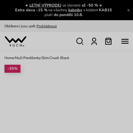
Zajímavosti ze světa Vuch:
Přečíst
☀️
LETNÍ VÝPRODEJ
se slevami
až -50 %
☀️
Extra sleva -15 %
na všechny
kabelky
s kódem
KAB15
Výměna a vrácení zdarma
Zobrazit
platí
do pondělí 10.8.
Oblíbenci jsou zpět
Prohlédnout
Nech se inspirovat
Ukázat
Home
/
Muži
/
Peněženky
/
Slim
/
Cruell Black
-35%