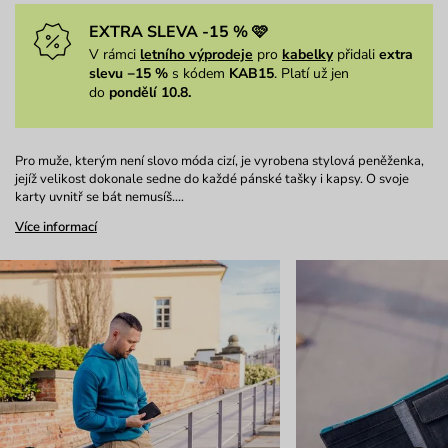
EXTRA SLEVA -15 % 🩷
V rámci
letního výprodeje
pro
kabelky
přidali
extra
slevu −15 %
s kódem
KAB15
. Platí už jen
do
pondělí 10.8.
Pro muže, kterým není slovo móda cizí, je vyrobena stylová peněženka,
jejíž velikost dokonale sedne do každé pánské tašky i kapsy. O svoje
karty uvnitř se bát nemusíš.…
Více informací