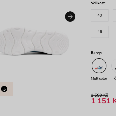
Velikost:
40
46
Barvy:
Multicolor
1 599 Kč
1 151 