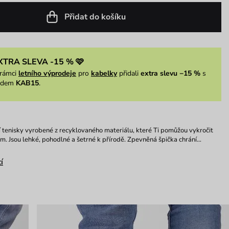
Přidat do košíku
XTRA SLEVA -15 % 🩷
rámci
letního výprodeje
pro
kabelky
přidali
extra slevu −15 %
s
ódem
KAB15
.
 tenisky vyrobené z recyklovaného materiálu, které Ti pomůžou vykročit
 Jsou lehké, pohodlné a šetrné k přírodě. Zpevněná špička chrání…
í