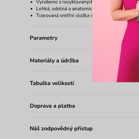
Vyrobeno z recyklovaných materiálů
Lehká, odolná a anatomicky tvarovaná podeše
Tvarovaná vnitřní vložka s unikátním AI potis
Parametry
Materiály a údržba
Tabulka velikostí
Doprava a platba
Náš zodpovědný přístup