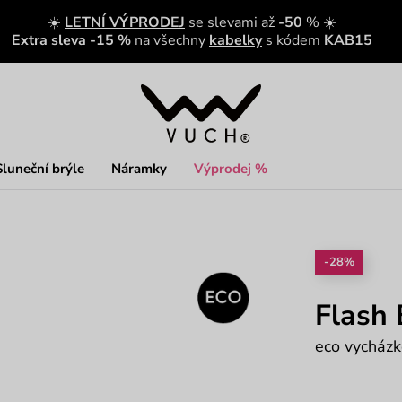
☀️
LETNÍ VÝPRODEJ
se slevami až
-50
% ☀️
Extra sleva -15 %
na všechny
kabelky
s kódem
KAB15
Sluneční brýle
Náramky
Výprodej %
-28%
Flash
eco vycház