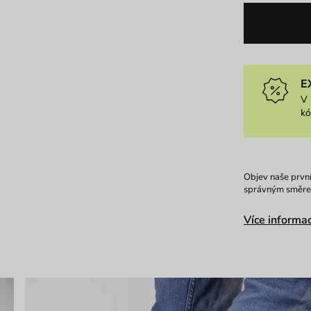
E
V 
k
Objev naše první
správným směrem.
Více informac