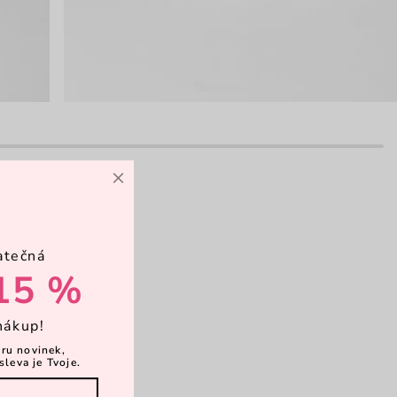
×
atečná
15 %
nákup!
ěru novinek,
sleva je Tvoje.