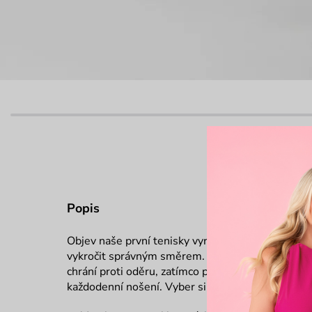
Popis
Objev naše první tenisky vyrobené z recyklované
vykročit správným směrem. Jsou lehké, pohodlné 
chrání proti oděru, zatímco poutko nad patou usn
každodenní nošení. Vyber si klasickou černou neb