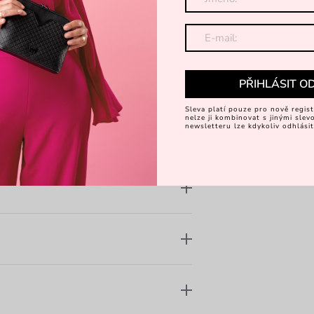
v
kem
PŘIHLÁSIT O
Sleva platí pouze pro nově regist
nelze ji kombinovat s jinými sle
newsletteru lze kdykoliv odhlásit