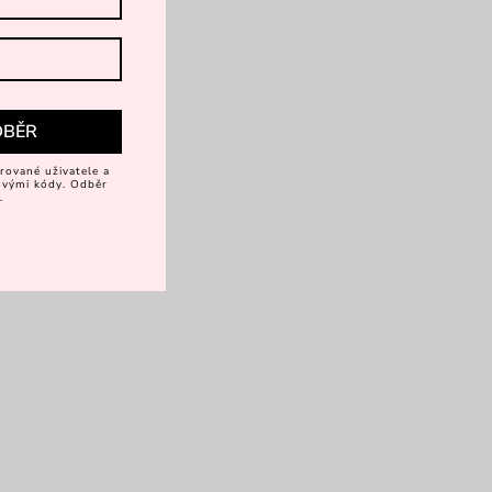
DBĚR
rované uživatele a
vovými kódy. Odběr
.