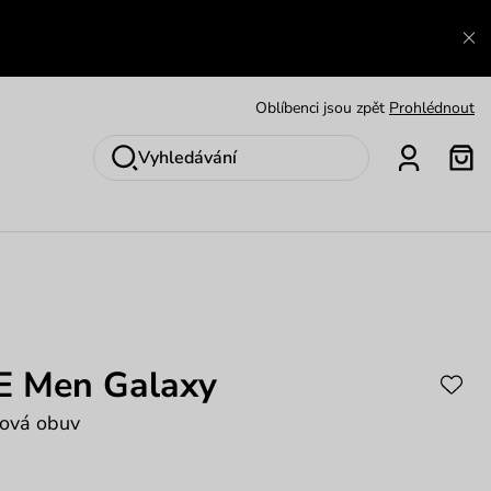
Zajímavosti ze světa Vuch:
Přečíst
Výměna a vrácení zdarma
Zobrazit
Oblíbenci jsou zpět
Prohlédnout
Nech se inspirovat
Ukázat
Vyhledávání
 E Men Galaxy
ková obuv