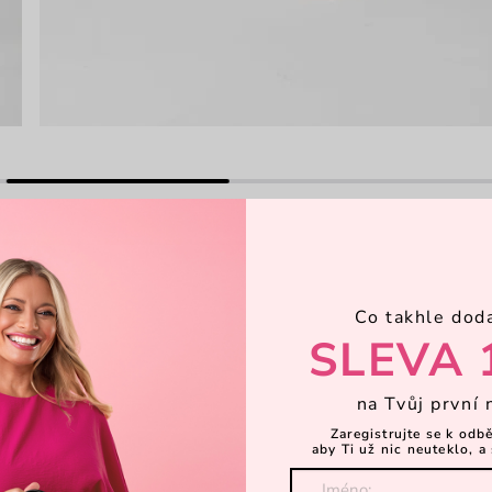
Co takhle dod
SLEVA 
ho materiálu, které Ti pomůžou
a šetrné k přírodě. Zpevněná špička
na Tvůj první 
adní nazouvání. Skvělá volba pro
Zaregistrujte se k odb
o oživ svůj styl barevnou verzí.
aby Ti už nic neuteklo, a 