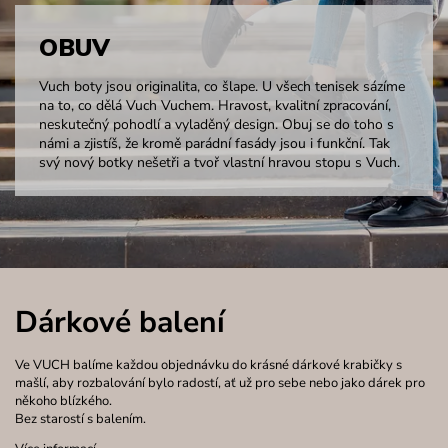
OBUV
Vuch boty jsou originalita, co šlape. U všech tenisek sázíme
na to, co dělá Vuch Vuchem. Hravost, kvalitní zpracování,
neskutečný pohodlí a vyladěný design. Obuj se do toho s
námi a zjistíš, že kromě parádní fasády jsou i funkční. Tak
svý nový botky nešetři a tvoř vlastní hravou stopu s Vuch.
Dárkové balení
Ve VUCH balíme každou objednávku do krásné dárkové krabičky s
mašlí, aby rozbalování bylo radostí, ať už pro sebe nebo jako dárek pro
někoho blízkého.
Bez starostí s balením.