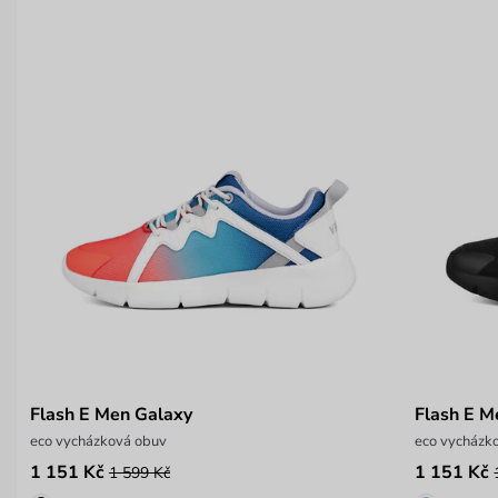
Flash E Men Galaxy
Flash E M
eco vycházková obuv
eco vycházk
1 151 Kč
1 151 Kč
1 599 Kč