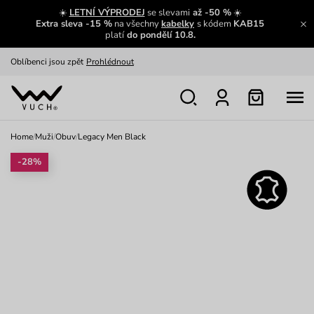
Zajímavosti ze světa Vuch:
Přečíst
☀️
LETNÍ VÝPRODEJ
se slevami
až -50 %
☀️
Extra sleva -15 %
na všechny
kabelky
s kódem
KAB15
Výměna a vrácení zdarma
Zobrazit
platí
do pondělí 10.8.
Oblíbenci jsou zpět
Prohlédnout
Nech se inspirovat
Ukázat
Home
/
Muži
/
Obuv
/
Legacy Men Black
-28%