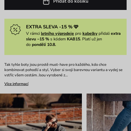
Přidat do košíku
EXTRA SLEVA -15 % 🩷
V rámci
letního výprodeje
pro
kabelky
přidali
extra
slevu −15 %
s kódem
KAB15
. Platí už jen
do
pondělí 10.8.
Tak tyhle boty jsou prostě must-have pro každého, kdo chce
kombinovat pohodlí a styl. Vyber si svoji barevnou variantu a vydej se
vstříc všem cestám. Jsou vyrobené z…
Více informací