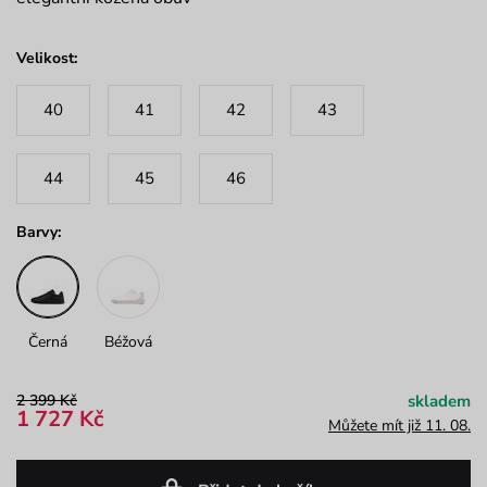
Velikost:
40
41
42
43
44
45
46
Barvy:
Černá
Béžová
2 399 Kč
skladem
1 727 Kč
Můžete mít již 11. 08.