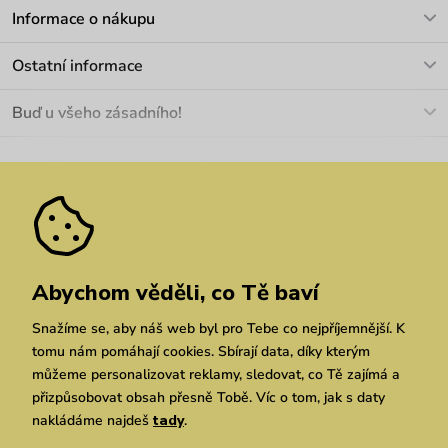
V pracovních dnech Po-Pá: 8-17h
Informace o nákupu
info@vuch.cz
Kontakt
Ostatní informace
+420 466 566 493
Doprava a platba
O nás
Buď u všeho zásadního!
Materiály a údržba
Kariéra
Nejčastější dotazy
Novinky
Slevy
Akce
Velkoobchod
Vrácení a reklamace
We Care
Odebírat
Pozáruční opravy
Dárkové poukazy
Zásady ochrany osobních údajů
zde
Vuchlook
Prodejny
Praha
Brno
Chrudim
Abychom věděli, co Tě baví
Snažíme se, aby náš web byl pro Tebe co nejpříjemnější. K
tomu nám pomáhají cookies. Sbírají data, díky kterým
můžeme personalizovat reklamy, sledovat, co Tě zajímá a
přizpůsobovat obsah přesně Tobě. Víc o tom, jak s daty
nakládáme najdeš
tady
.
Copyright © 2026 Vuch s.r.o. Všechna práva vyhrazena. Technicky zajišťuje