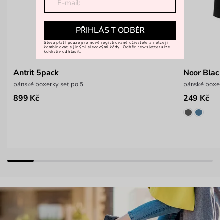
PŘIHLÁSIT ODBĚR
Sleva platí pouze pro nově registrované uživatele a nelze ji
kombinovat s jinými slevovými kódy. Odběr newsletteru lze
kdykoliv odhlásit.
Antrit 5pack
Noor Blac
pánské boxerky set po 5
pánské boxe
899 Kč
249 Kč