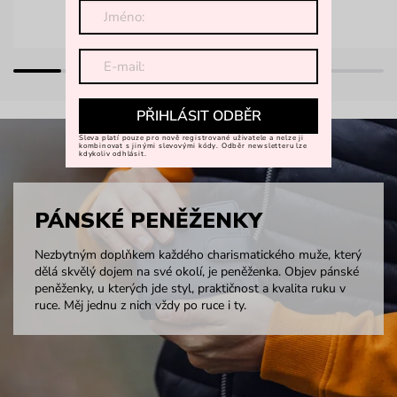
PŘIHLÁSIT ODBĚR
Sleva platí pouze pro nově registrované uživatele a nelze ji
kombinovat s jinými slevovými kódy. Odběr newsletteru lze
kdykoliv odhlásit.
PÁNSKÉ PENĚŽENKY
Nezbytným doplňkem každého charismatického muže, který
dělá skvělý dojem na své okolí, je peněženka. Objev pánské
peněženky, u kterých jde styl, praktičnost a kvalita ruku v
ruce. Měj jednu z nich vždy po ruce i ty.