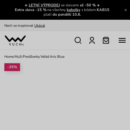
☀️
LETNÍ VÝPRODEJ
se slevami
až -50 %
☀️
Extra sleva -15 %
na všechny
kabelky
s kódem
KAB15
platí
do pondělí 10.8.
Zajímavosti ze světa Vuch:
Přečíst
Výměna a vrácení zdarma
Zobrazit
Oblíbenci jsou zpět
Prohlédnout
Home
/
Muži
/
Peněženky
/
Velké
/
Aris Blue
Nech se inspirovat
Ukázat
-35%