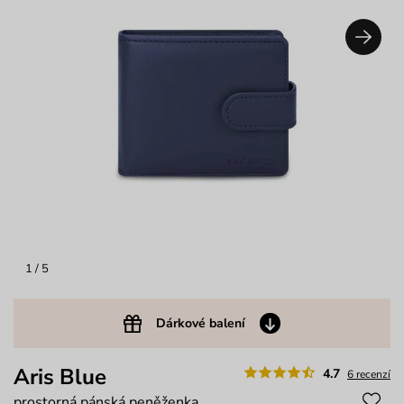
1
/ 5
Dárkové balení
Aris Blue
4.7
6 recenzí
prostorná pánská peněženka