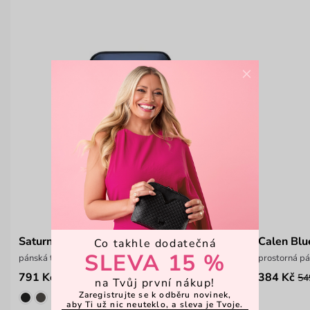
×
Saturn Blue
Calen Blu
Co takhle dodatečná
SLEVA 15 %
pánská taška přes rameno
prostorná p
791 Kč
384 Kč
1 099 Kč
54
na Tvůj první nákup!
Zaregistrujte se k odběru novinek,
aby Ti už nic neuteklo, a sleva je Tvoje.