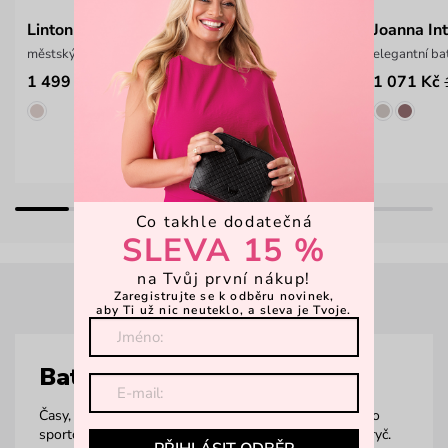
Linton E Black
Joanna In
městský eco batůžek z Bio materiálu
elegantní b
1 499 Kč
1 071 Kč
1 999 Kč
Co takhle dodatečná
SLEVA 15 %
na Tvůj první nákup!
Zaregistrujte se k odběru novinek,
aby Ti už nic neuteklo, a sleva je Tvoje.
Batohy
Časy, kdy batohy znamenaly jen aktovky do školy nebo
sportovní kousky na vysokohorské túry, jsou dávno pryč.