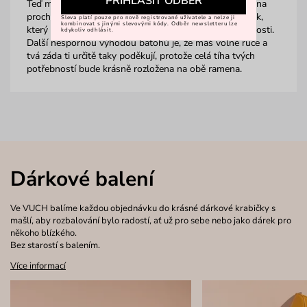
PŘIHLÁSIT ODBĚR
Teď může být batoh i elegantním doplňkem do města na
procházku, do práce nebo do školy. Tak si vyber kousek,
Sleva platí pouze pro nově registrované uživatele a nelze ji
kombinovat s jinými slevovými kódy. Odběr newsletteru lze
který sedne tvým zádům a doladí tvůj outfit k dokonalosti.
kdykoliv odhlásit.
Další nespornou výhodou batohů je, že máš volné ruce a
tvá záda ti určitě taky poděkují, protože celá tíha tvých
potřebností bude krásně rozložena na obě ramena.
Dárkové balení
Ve VUCH balíme každou objednávku do krásné dárkové krabičky s
mašlí, aby rozbalování bylo radostí, ať už pro sebe nebo jako dárek pro
někoho blízkého.
Bez starostí s balením.
Více informací