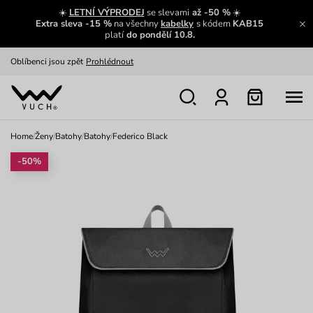
Zajímavosti ze světa Vuch:
Přečíst
☀️
LETNÍ VÝPRODEJ
se slevami
až -50 %
☀️
Extra sleva -15 %
na všechny
kabelky
s kódem
KAB15
Výměna a vrácení zdarma
Zobrazit
platí
do pondělí 10.8.
Oblíbenci jsou zpět
Prohlédnout
Nech se inspirovat
Ukázat
Home
/
Ženy
/
Batohy
/
Batohy
/
Federico Black
-50%