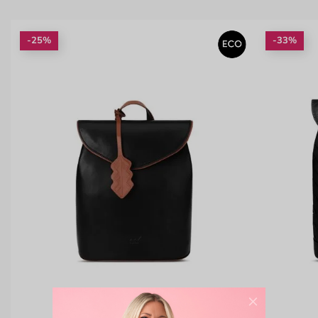
-25%
-33%
×