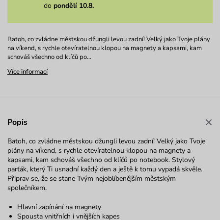
do
pondělí 10.8.
Batoh, co zvládne městskou džungli levou zadní! Velký jako Tvoje plány
na víkend, s rychle otevíratelnou klopou na magnety a kapsami, kam
schováš všechno od klíčů po…
Více informací
Popis
Batoh, co zvládne městskou džungli levou zadní! Velký jako Tvoje
plány na víkend, s rychle otevíratelnou klopou na magnety a
kapsami, kam schováš všechno od klíčů po notebook. Stylový
parťák, který Ti usnadní každý den a ještě k tomu vypadá skvěle.
Připrav se, že se stane Tvým nejoblíbenějším městským
společníkem.
Hlavní zapínání na magnety
Spousta vnitřních i vnějších kapes