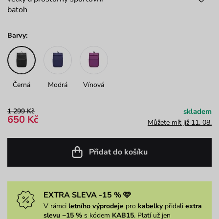
batoh
Barvy:
Černá
Modrá
Vínová
1 299 Kč
skladem
650 Kč
Můžete mít již 11. 08.
Přidat do košíku
EXTRA SLEVA -15 % 🩷
V rámci
letního výprodeje
pro
kabelky
přidali
extra
slevu −15 %
s kódem
KAB15
. Platí už jen