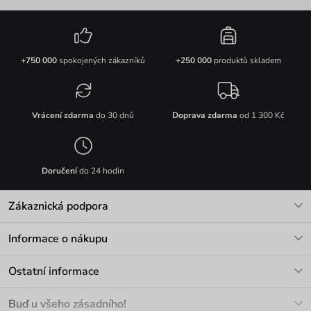
+750 000
spokojených zákazníků
+250 000
produktů skladem
Vrácení zdarma
do 30 dnů
Doprava zdarma
od 1 300 Kč
Doručení
do 24 hodin
Zákaznická podpora
V pracovních dnech Po-Pá: 8-17h
Informace o nákupu
info@vuch.cz
Kontakt
Ostatní informace
+420 466 566 493
Doprava a platba
O nás
Buď u všeho zásadního!
Materiály a údržba