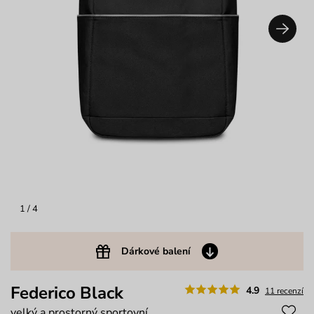
1
/ 4
Dárkové balení
Federico Black
4.9
11 recenzí
velký a prostorný sportovní