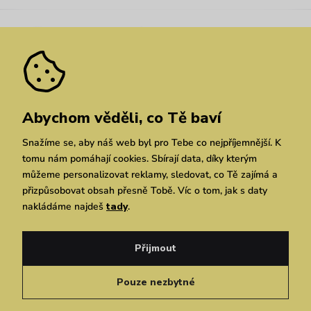
Kariéra
Nejčastější dotazy
Novinky
Slevy
Akce
Velkoobchod
Vrácení a reklamace
We Care
Odebírat
Pozáruční opravy
Dárkové poukazy
Zásady ochrany osobních údajů
zde
Vuchlook
Prodejny
Praha
Brno
Chrudim
Abychom věděli, co Tě baví
Snažíme se, aby náš web byl pro Tebe co nejpříjemnější. K
tomu nám pomáhají cookies. Sbírají data, díky kterým
můžeme personalizovat reklamy, sledovat, co Tě zajímá a
přizpůsobovat obsah přesně Tobě. Víc o tom, jak s daty
nakládáme najdeš
tady
.
Copyright © 2026 Vuch s.r.o. Všechna práva vyhrazena. Technicky zajišťuje
Simplia.cz
Přijmout
Obchodní podmínky
Zásady ochrany osobních údajů
Pouze nezbytné
Čeština