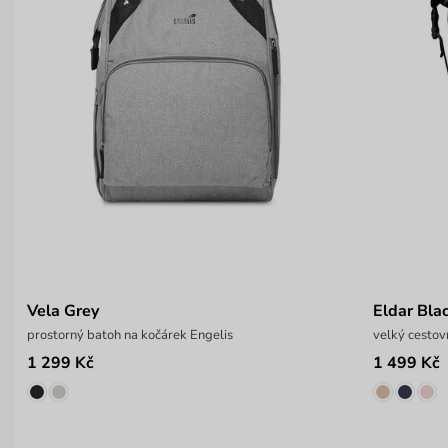
Vela Grey
Eldar Bla
prostorný batoh na kočárek Engelis
velký cestov
1 299 Kč
1 499 Kč