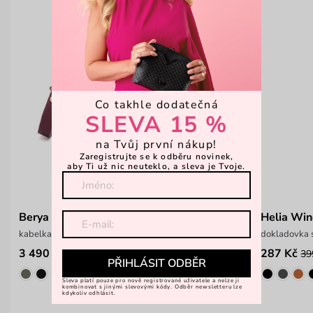
Co takhle dodatečná
SLEVA 15 %
na Tvůj první nákup!
Zaregistrujte se k odběru novinek,
aby Ti už nic neuteklo, a sleva je Tvoje.
Berya Wine
Helia Wi
kabelka z kolekce LABORATORY x PAVEL BERKY
dokladovka 
3 490 Kč
287 Kč
39
PŘIHLÁSIT ODBĚR
Sleva platí pouze pro nově registrované uživatele a nelze ji
kombinovat s jinými slevovými kódy. Odběr newsletteru lze
kdykoliv odhlásit.