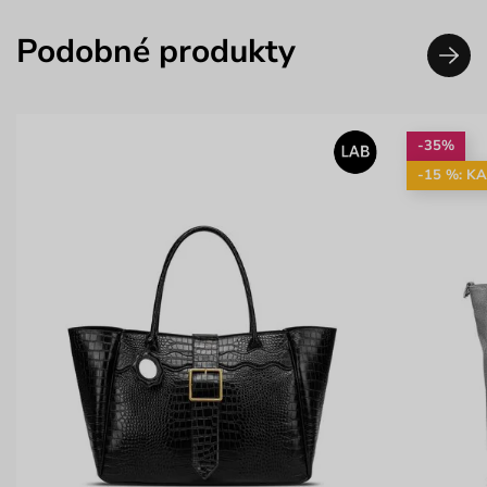
Podobné produkty
-35%
-15 %: K