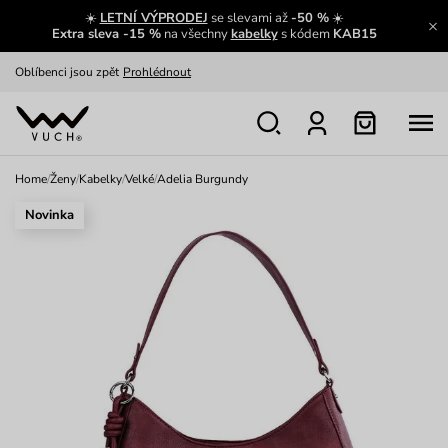
☀️
LETNÍ VÝPRODEJ
se slevami až
-50 %
☀️
Výměna a vrácení zdarma
Zobrazit
Extra sleva -15 %
na všechny
kabelky
s kódem
KAB15
Oblíbenci jsou zpět
Prohlédnout
Nech se inspirovat
Ukázat
Home
/
Ženy
/
Kabelky
/
Velké
/
Adelia Burgundy
Novinka