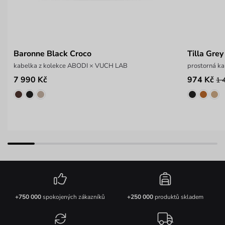
Baronne Black Croco
Tilla Grey
kabelka z kolekce ABODI × VUCH LAB
prostorná ka
7 990 Kč
974 Kč
1 
+750 000
spokojených zákazníků
+250 000
produktů skladem