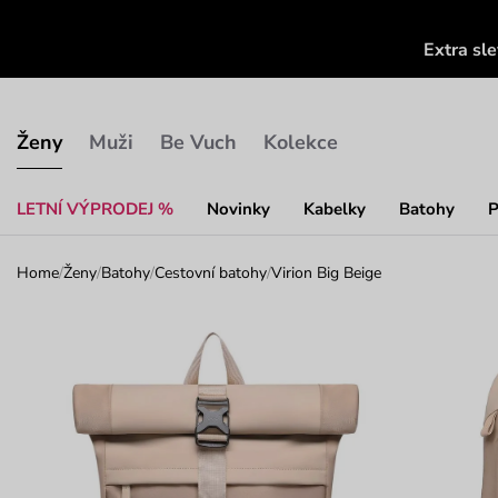
Extra sl
Ženy
Muži
Be Vuch
Kolekce
LETNÍ VÝPRODEJ %
Novinky
Kabelky
Batohy
P
Home
/
Ženy
/
Batohy
/
Cestovní batohy
/
Virion Big Beige