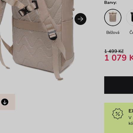
Barvy:
Béžová
Č
1 499 Kč
1 079 
E
V 
k