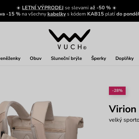
☀️
LETNÍ VÝPRODEJ
se slevami
až -50 %
☀️
eva -15 %
na všechny
kabelky
s kódem
KAB15
platí
do ponděl
eněženky
Obuv
Sluneční brýle
Šperky
Doplňky
-28%
Virion
velký sporto