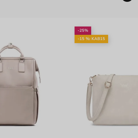
-25%
-15 %: KAB15