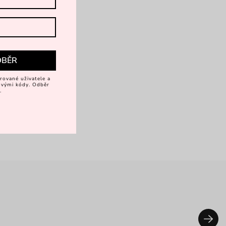
DBĚR
rované uživatele a
vovými kódy. Odběr
.