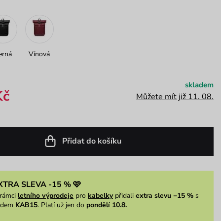
erná
Vínová
skladem
Kč
Můžete mít již 11. 08.
Přidat do košíku
XTRA SLEVA -15 % 🩷
rámci
letního výprodeje
pro
kabelky
přidali
extra slevu −15 %
s
ódem
KAB15
. Platí už jen do
pondělí 10.8.