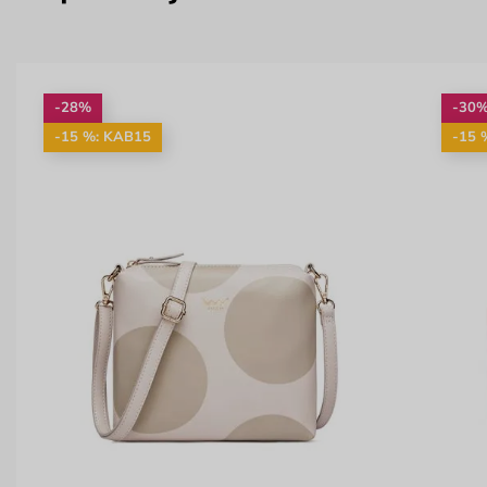
-28%
-30
-15 %: KAB15
-15 