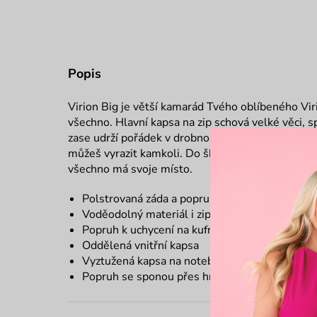
Popis
Virion Big je větší kamarád Tvého oblíbeného Vir
všechno. Hlavní kapsa na zip schová velké věci, 
zase udrží pořádek v drobnostech. Popruh přes pr
můžeš vyrazit kamkoli. Do školy, do města nebo z
všechno má svoje místo.
Polstrovaná záda a popruhy
Voděodolný materiál i zipy
Popruh k uchycení na kufr
Oddělená vnitřní kapsa
Vyztužená kapsa na notebook
Popruh se sponou přes hrudník