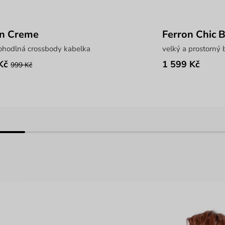
in Creme
Ferron Chic 
pohodlná crossbody kabelka
velký a prostorný 
Kč
1 599 Kč
999 Kč