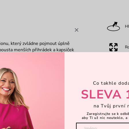
Hl
ionu, který zvládne pojmout úplně
R
spousta menších přihrádek a kapsiček
sa drží batoh tam, kde má být, a Ty
a dobrodružstvím. S jistotou, že
Ka
Co takhle dod
Dá
SLEVA 
na Tvůj první 
Zaregistrujte se k odb
aby Ti už nic neuteklo, a 