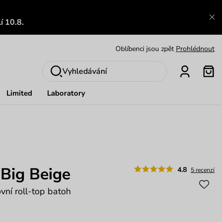
Výměna a vrácení zdarma
Zobrazit
í 10.8.
Oblíbenci jsou zpět
Prohlédnout
Nech se inspirovat
Ukázat
Vyhledávání
Limited
Laboratory
 Big Beige
4.8
5 recenzí
vní roll-top batoh