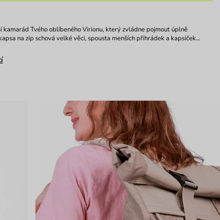
tší kamarád Tvého oblíbeného Virionu, který zvládne pojmout úplně
kapsa na zip schová velké věci, spousta menších přihrádek a kapsiček…
í