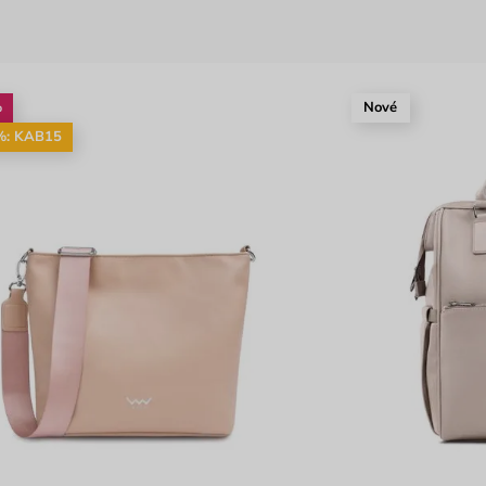
%
Nové
%: KAB15