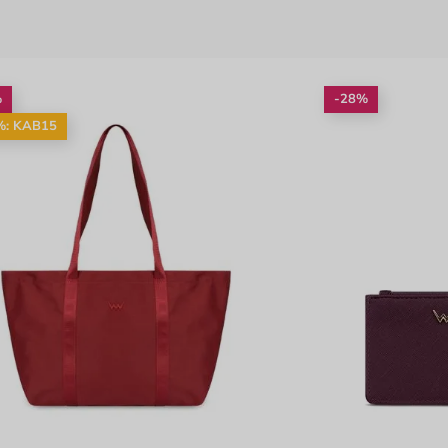
%
-28%
%: KAB15