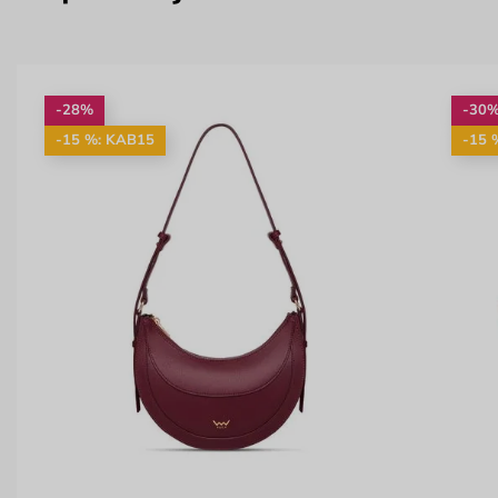
-28%
-30
-15 %: KAB15
-15 