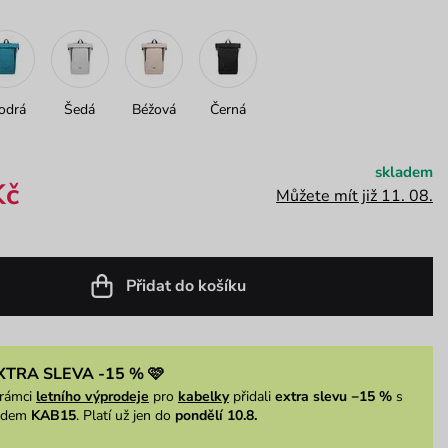
odrá
Šedá
Béžová
Černá
skladem
Kč
Můžete mít již 11. 08.
Přidat do košíku
XTRA SLEVA -15 % 🩷
rámci
letního výprodeje
pro
kabelky
přidali
extra slevu −15 %
s
ódem
KAB15
. Platí už jen do
pondělí 10.8.