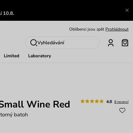
Zajímavosti ze světa Vuch:
Přečíst
í 10.8.
Výměna a vrácení zdarma
Zobrazit
Oblíbenci jsou zpět
Prohlédnout
Nech se inspirovat
Ukázat
Vyhledávání
Limited
Laboratory
 Small Wine Red
4.8
8 recenzí
storný batoh