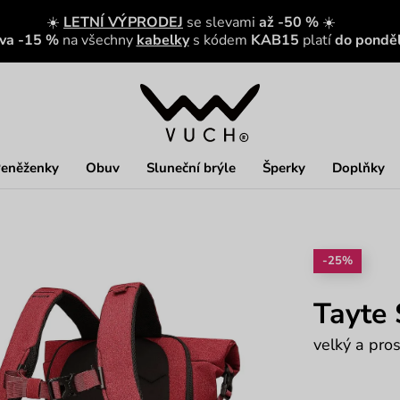
☀️
LETNÍ VÝPRODEJ
se slevami
až -50 %
☀️
eva -15 %
na všechny
kabelky
s kódem
KAB15
platí
do ponděl
eněženky
Obuv
Sluneční brýle
Šperky
Doplňky
-25%
Tayte
velký a pro