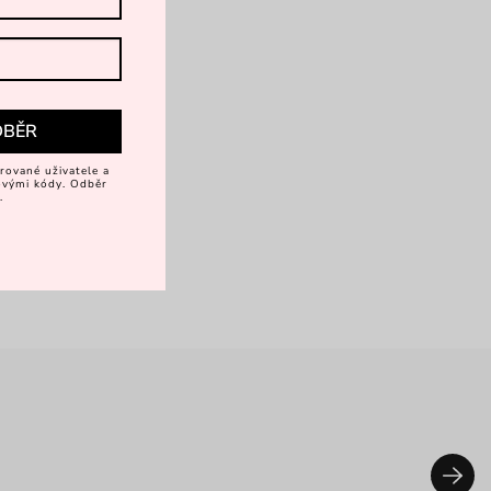
DBĚR
rované uživatele a
vovými kódy. Odběr
.