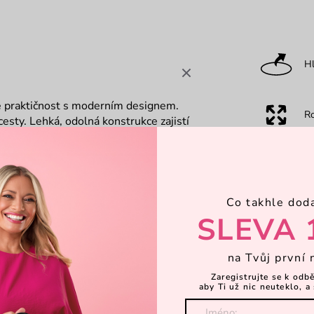
Hl
je praktičnost s moderním designem.
R
cesty. Lehká, odolná konstrukce zajistí
 kapes ti pomůže udržet pořádek.
družství.
Ka
Co takhle dod
Za
SLEVA 
na Tvůj první 
Dá
dlné nošení
Zaregistrujte se k odb
aby Ti už nic neuteklo, a 