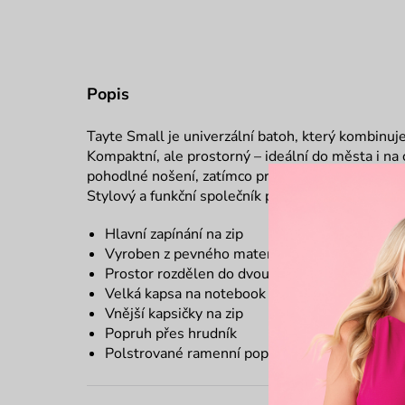
Popis
Tayte Small je univerzální batoh, který kombinu
Kompaktní, ale prostorný – ideální do města i na 
pohodlné nošení, zatímco promyšlené uspořádání
Stylový a funkční společník pro každodenní dobro
Hlavní zapínání na zip
Vyroben z pevného materiálu
Prostor rozdělen do dvou kapes
Velká kapsa na notebook
Vnější kapsičky na zip
Popruh přes hrudník
Polstrované ramenní popruhy a záda pro poho