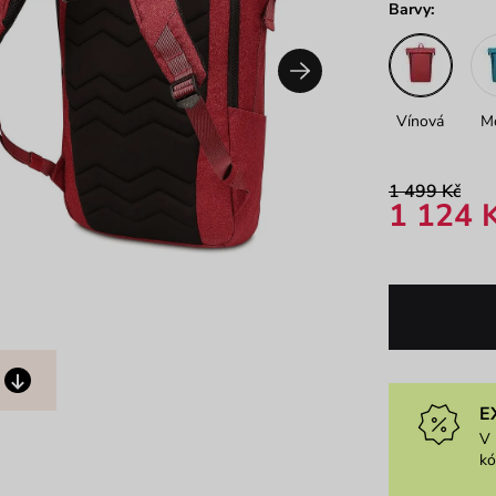
Barvy:
Vínová
M
1 499 Kč
1 124 
E
V 
k