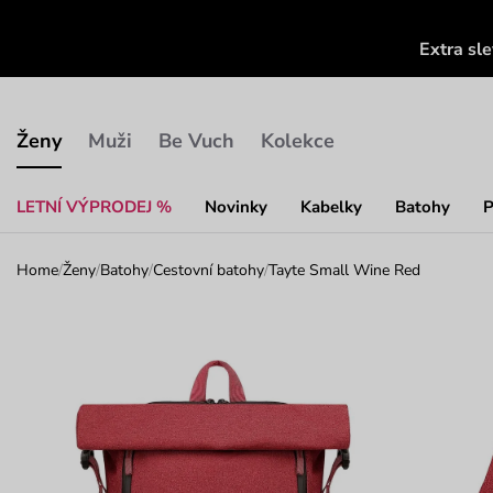
Extra sl
Ženy
Muži
Be Vuch
Kolekce
LETNÍ VÝPRODEJ %
Novinky
Kabelky
Batohy
P
Home
/
Ženy
/
Batohy
/
Cestovní batohy
/
Tayte Small Wine Red