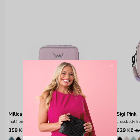
×
Milica Pink
Sigi Pink
malá peněženka z hladkého materiálu
crossbody k
359 Kč
629 Kč
499 Kč
89