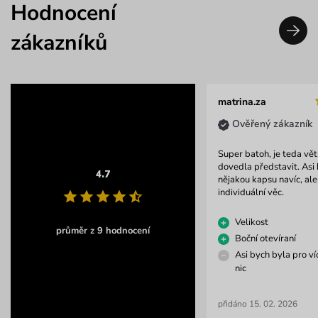
Hodnocení
zákazníků
matrina.za
Ověřený zákazník
Super batoh, je teda větš
dovedla představit. Asi
4.7
nějakou kapsu navíc, ale 
individuální věc.
Velikost
průměr z 9 hodnocení
Boční otevíraní
Asi bych byla pro ví
nic
přidáno 15. 02. 2026