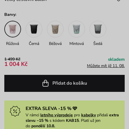
Barvy:
Růžová
Černá
Béžová
Mintová
Šedá
1 499 Kč
skladem
1 004 Kč
Můžete mít již 11. 08.
Přidat do košíku
EXTRA SLEVA -15 % 🩷
V rámci
letního výprodeje
pro
kabelky
přidali
extra
slevu −15 %
s kódem
KAB15
. Platí už jen
do
pondělí 10.8.