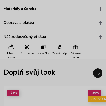
Materiály a údržba
Doprava a platba
Náš zodpovědný přístup
Hlavní
Rozměrná
Kapsičky
Zavírání zip
Dárkové
kapsa
balení
Doplň svůj look
-28%
-30%
-15 %: K