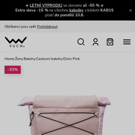
Zajímavosti ze světa Vuch:
Přečíst
☀️
LETNÍ VÝPRODEJ
se slevami
až -50 %
☀️
Extra sleva -15 %
na všechny
kabelky
s kódem
KAB15
Výměna a vrácení zdarma
Zobrazit
platí
do pondělí 10.8.
Oblíbenci jsou zpět
Prohlédnout
Nech se inspirovat
Ukázat
Home
/
Ženy
/
Batohy
/
Cestovní batohy
/
Elion Pink
-33%