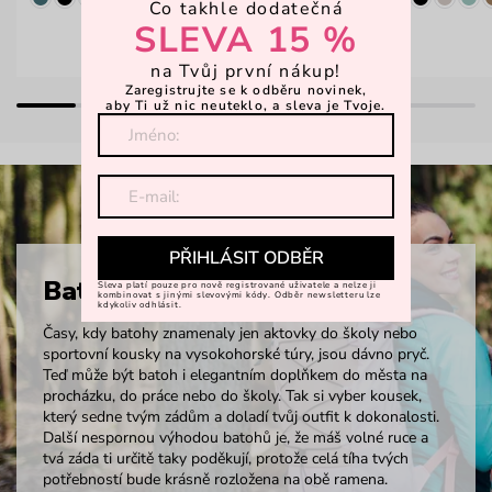
Co takhle dodatečná
SLEVA 15 %
na Tvůj první nákup!
Zaregistrujte se k odběru novinek,
aby Ti už nic neuteklo, a sleva je Tvoje.
PŘIHLÁSIT ODBĚR
Batohy
Sleva platí pouze pro nově registrované uživatele a nelze ji
kombinovat s jinými slevovými kódy. Odběr newsletteru lze
kdykoliv odhlásit.
Časy, kdy batohy znamenaly jen aktovky do školy nebo
sportovní kousky na vysokohorské túry, jsou dávno pryč.
Teď může být batoh i elegantním doplňkem do města na
procházku, do práce nebo do školy. Tak si vyber kousek,
který sedne tvým zádům a doladí tvůj outfit k dokonalosti.
Další nespornou výhodou batohů je, že máš volné ruce a
tvá záda ti určitě taky poděkují, protože celá tíha tvých
potřebností bude krásně rozložena na obě ramena.