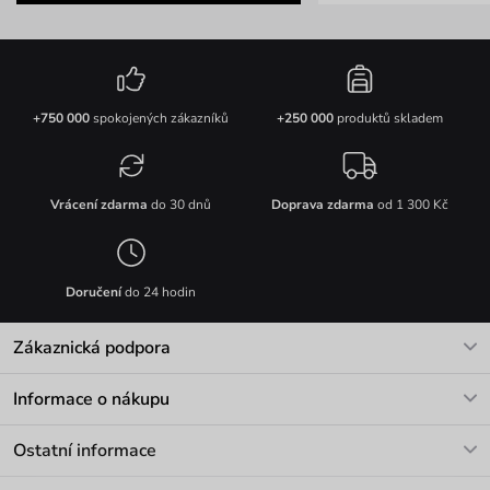
+750 000
spokojených zákazníků
+250 000
produktů skladem
Vrácení zdarma
do 30 dnů
Doprava zdarma
od 1 300 Kč
Doručení
do 24 hodin
Zákaznická podpora
V pracovních dnech Po-Pá: 8-17h
Informace o nákupu
info@vuch.cz
Kontakt
Ostatní informace
+420 466 566 493
Doprava a platba
O nás