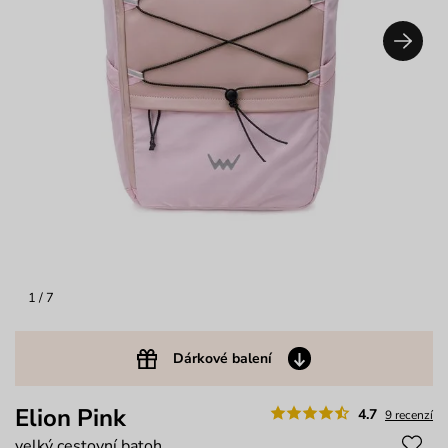
1
/ 7
Dárkové balení
Elion Pink
4.7
9 recenzí
velký cestovní batoh