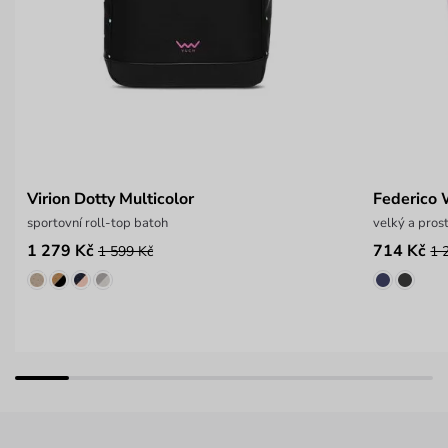
Virion Dotty Multicolor
Federico
sportovní roll-top batoh
velký a pros
1 279 Kč
714 Kč
1 599 Kč
1 