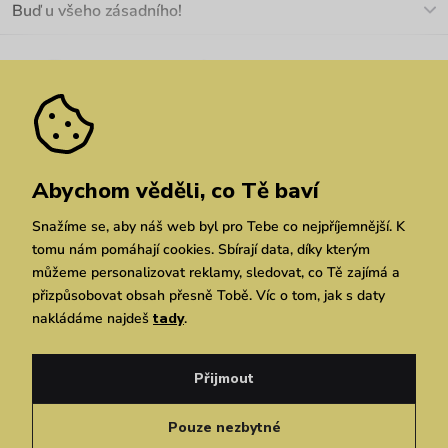
Buď u všeho zásadního!
Materiály a údržba
Kariéra
Nejčastější dotazy
Novinky
Slevy
Akce
Velkoobchod
Vrácení a reklamace
We Care
Odebírat
Pozáruční opravy
Dárkové poukazy
Zásady ochrany osobních údajů
zde
Vuchlook
Prodejny
Praha
Brno
Chrudim
Abychom věděli, co Tě baví
Snažíme se, aby náš web byl pro Tebe co nejpříjemnější. K
tomu nám pomáhají cookies. Sbírají data, díky kterým
můžeme personalizovat reklamy, sledovat, co Tě zajímá a
přizpůsobovat obsah přesně Tobě. Víc o tom, jak s daty
nakládáme najdeš
tady
.
Copyright © 2026 Vuch s.r.o. Všechna práva vyhrazena. Technicky zajišťuje
Simplia.cz
Přijmout
Obchodní podmínky
Zásady ochrany osobních údajů
Pouze nezbytné