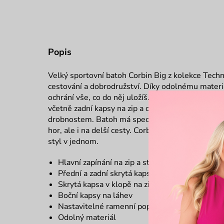
Popis
Velký sportovní batoh Corbin Big z kolekce Techn
cestování a dobrodružství. Díky odolnému materi
ochrání vše, co do něj uložíš. Jeho prostorný desi
včetně zadní kapsy na zip a dvou menších předníc
drobnostem. Batoh má speciální kapsu na noteboo
hor, ale i na delší cesty. Corbin Big je navržen pro
styl v jednom.
Hlavní zapínání na zip a strip
Přední a zadní skrytá kapsa na zip
Skrytá kapsa v klopě na zip
Boční kapsy na láhev
Nastavitelné ramenní popruhy
Odolný materiál