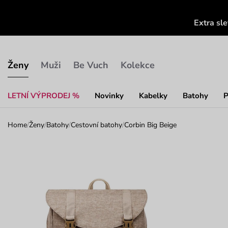
Extra sl
Ženy
Muži
Be Vuch
Kolekce
LETNÍ VÝPRODEJ %
Novinky
Kabelky
Batohy
P
Home
/
Ženy
/
Batohy
/
Cestovní batohy
/
Corbin Big Beige