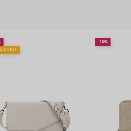
%
-30%
%: KAB15