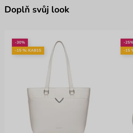
Doplň svůj look
-30%
-25
-15 %: KAB15
-15 