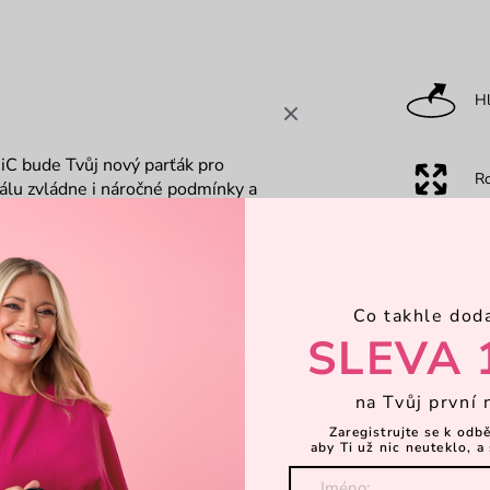
Hl
iC bude Tvůj nový parťák pro
R
álu zvládne i náročné podmínky a
gn nabízí několik praktických kapes –
h kapes pro snadný přístup k
Ka
k, takže je ideální společník nejen do
 ty, kteří hledají odolnost, pohodlí a
Co takhle dod
Za
SLEVA 
na Tvůj první 
Dá
Zaregistrujte se k odb
aby Ti už nic neuteklo, a 
Objevte 