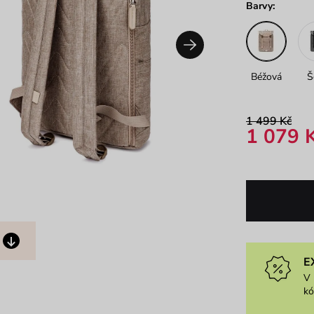
Barvy:
Béžová
Š
1 499 Kč
1 079 
E
V 
k