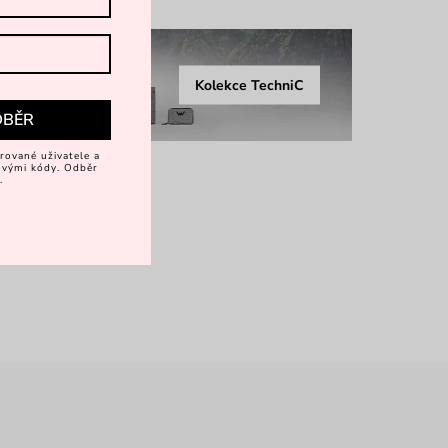
Kolekce TechniC
DBĚR
rované uživatele a
vovými kódy. Odběr
.