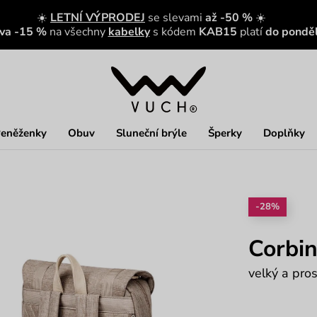
☀️
LETNÍ VÝPRODEJ
se slevami
až -50 %
☀️
eva -15 %
na všechny
kabelky
s kódem
KAB15
platí
do ponděl
eněženky
Obuv
Sluneční brýle
Šperky
Doplňky
-28%
Corbin
velký a pro