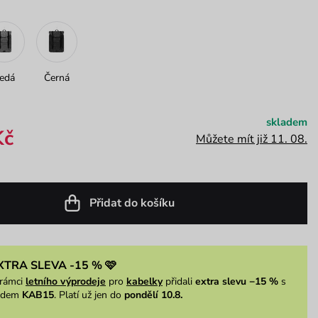
edá
Černá
skladem
Kč
Můžete mít již 11. 08.
Přidat do košíku
XTRA SLEVA -15 % 🩷
rámci
letního výprodeje
pro
kabelky
přidali
extra slevu −15 %
s
ódem
KAB15
. Platí už jen do
pondělí 10.8.