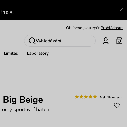
Výměna a vrácení zdarma
Zobrazit
í 10.8.
Oblíbenci jsou zpět
Prohlédnout
Nech se inspirovat
Ukázat
Vyhledávání
Limited
Laboratory
 Big Beige
4.9
18 recenzí
storný sportovní batoh