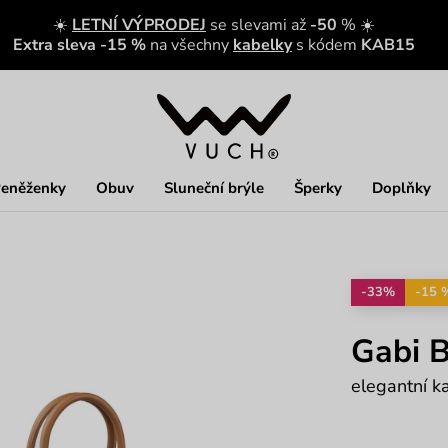
☀️
LETNÍ VÝPRODEJ
se slevami až
-50
% ☀️
Extra sleva -15 %
na všechny
kabelky
s kódem
KAB15
eněženky
Obuv
Sluneční brýle
Šperky
Doplňky
-33%
-15 
Gabi 
elegantní k