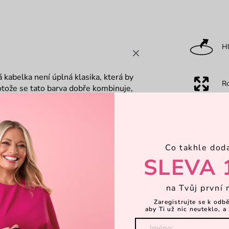
Hl
kabelka není úplná klasika, která by
R
otože se tato barva dobře kombinuje,
dná a zaujme.
P
Co takhle dod
Ka
SLEVA 
na Tvůj první 
Za
Zaregistrujte se k odb
aby Ti už nic neuteklo, a 
Objevte 