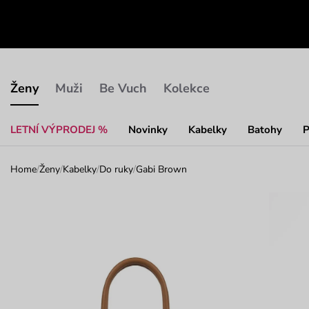
Ženy
Muži
Be Vuch
Kolekce
LETNÍ VÝPRODEJ %
Novinky
Kabelky
Batohy
P
Home
/
Ženy
/
Kabelky
/
Do ruky
/
Gabi Brown