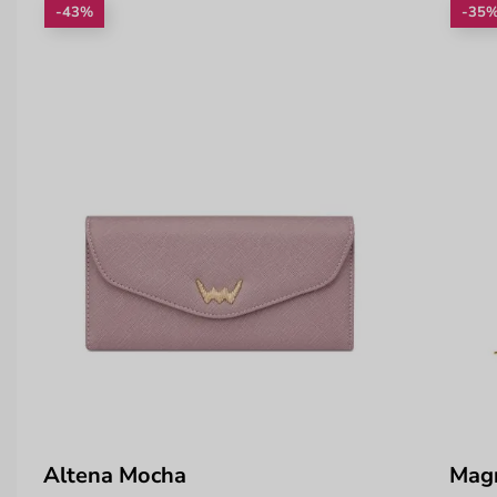
-43%
-35
Altena Mocha
Mag