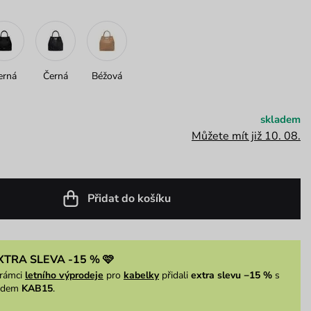
erná
Černá
Béžová
skladem
Můžete mít již 10. 08.
Přidat do košíku
XTRA SLEVA -15 % 🩷
rámci
letního výprodeje
pro
kabelky
přidali
extra slevu −15 %
s
ódem
KAB15
.