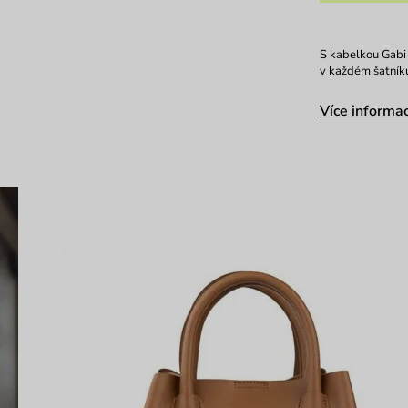
S kabelkou Gabi 
v každém šatníku
Více informac