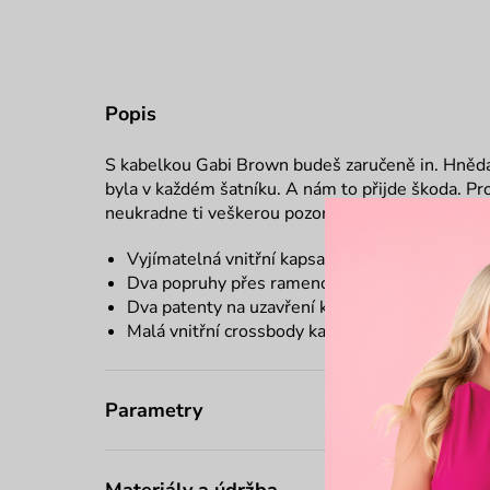
Popis
S kabelkou Gabi Brown budeš zaručeně in. Hnědá 
byla v každém šatníku. A nám to přijde škoda. Pr
neukradne ti veškerou pozornost, ale zas není nu
Vyjímatelná vnitřní kapsa se zipem
Dva popruhy přes rameno
Dva patenty na uzavření kabelky
Malá vnitřní crossbody kabelka
Parametry
Materiály a údržba