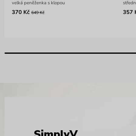
velká peněženka s klopou
středn
370 Kč
357 
649 Kč
SimplyV