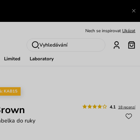
Výměna a vrácení zdarma
Zobrazit
Oblíbenci jsou zpět
Prohlédnout
Nech se inspirovat
Ukázat
Vyhledávání
Limited
Laboratory
%: KAB15
Brown
4.1
18 recenzí
abelka do ruky