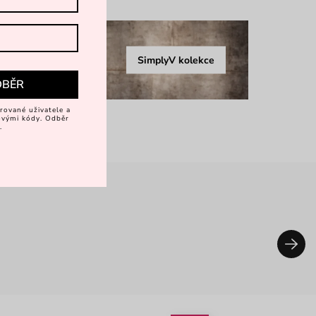
SimplyV kolekce
DBĚR
rované uživatele a
vovými kódy. Odběr
.