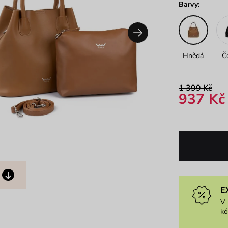
Barvy:
Hnědá
Č
1 399 Kč
937 Kč
E
V 
k