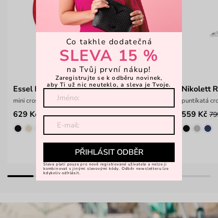
Co takhle dodatečná
SLEVA 15 %
na Tvůj první nákup!
Zaregistrujte se k odběru novinek,
aby Ti už nic neuteklo, a sleva je Tvoje.
Essel Red
Nikolett 
mini crossbody kabelka
puntíkatá c
629 Kč
559 Kč
899 Kč
79
PŘIHLÁSIT ODBĚR
Sleva platí pouze pro nově registrované uživatele a nelze ji
kombinovat s jinými slevovými kódy. Odběr newsletteru lze
kdykoliv odhlásit.