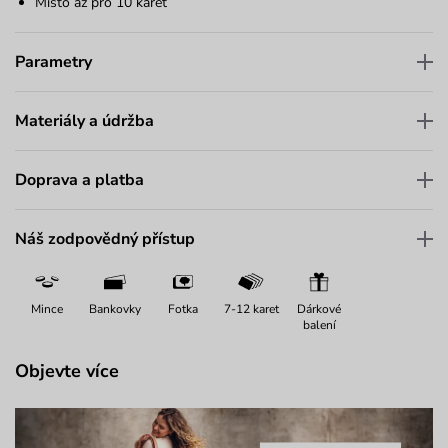
Místo až pro 10 karet
Parametry
Materiály a údržba
Doprava a platba
Náš zodpovědný přístup
Mince
Bankovky
Fotka
7-12 karet
Dárkové
balení
Objevte více