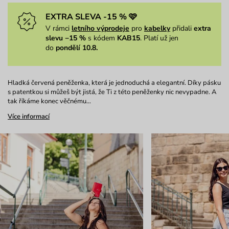
EXTRA SLEVA -15 % 🩷
V rámci
letního výprodeje
pro
kabelky
přidali
extra
slevu −15 %
s kódem
KAB15
. Platí už jen
do
pondělí 10.8.
Hladká červená peněženka, která je jednoduchá a elegantní. Díky pásku
s patentkou si můžeš být jistá, že Ti z této peněženky nic nevypadne. A
tak říkáme konec věčnému…
Více informací