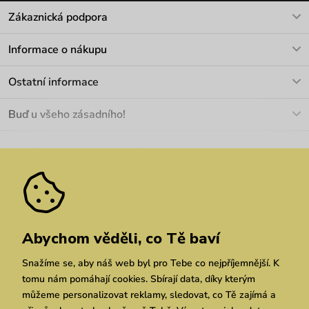
Zákaznická podpora
V pracovních dnech Po-Pá: 8-17h
Informace o nákupu
info@vuch.cz
Kontakt
Ostatní informace
+420 466 566 493
Doprava a platba
O nás
Buď u všeho zásadního!
Materiály a údržba
Kariéra
Nejčastější dotazy
Novinky
Slevy
Akce
Velkoobchod
Vrácení a reklamace
We Care
Odebírat
Pozáruční opravy
Dárkové poukazy
Zásady ochrany osobních údajů
zde
Vuchlook
Prodejny
Praha
Brno
Chrudim
Abychom věděli, co Tě baví
Snažíme se, aby náš web byl pro Tebe co nejpříjemnější. K
tomu nám pomáhají cookies. Sbírají data, díky kterým
můžeme personalizovat reklamy, sledovat, co Tě zajímá a