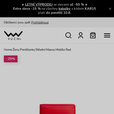
Zajímavosti ze světa Vuch:
Přečíst
☀️
LETNÍ VÝPRODEJ
se slevami
až -50 %
☀️
Extra sleva -15 %
na všechny
kabelky
s kódem
KAB15
Výměna a vrácení zdarma
Zobrazit
platí
do pondělí 10.8.
Oblíbenci jsou zpět
Prohlédnout
Nech se inspirovat
Ukázat
Home
/
Ženy
/
Peněženky
/
Střední
/
Maeva Middle Red
-25%