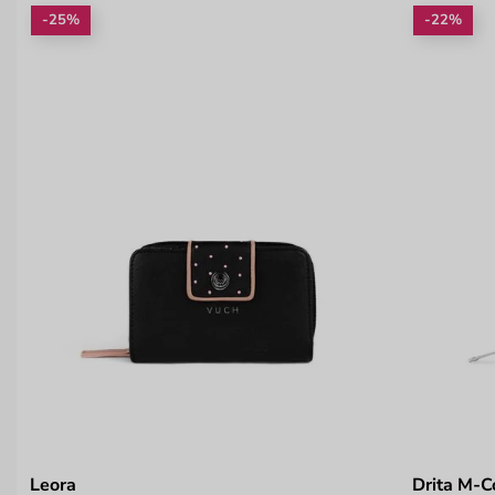
-25%
-22%
Leora
Drita M-C