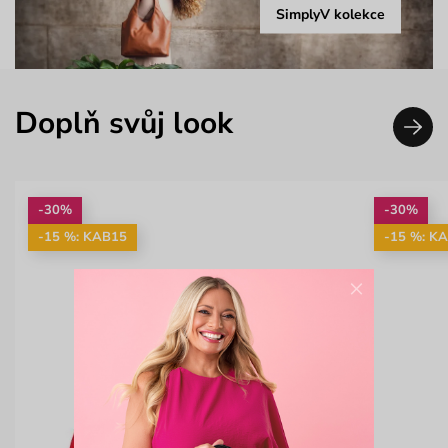
SimplyV kolekce
Doplň svůj look
-30%
-30%
-15 %: KAB15
-15 %: K
×