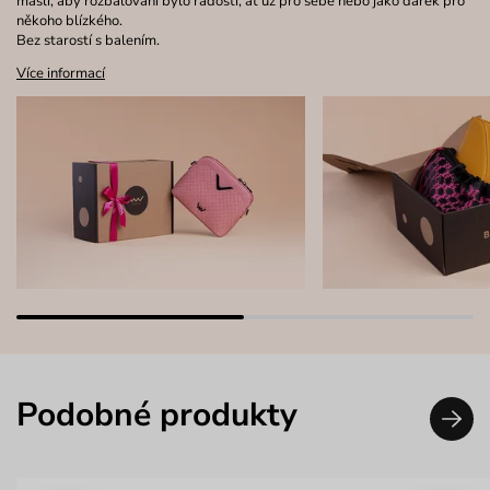
mašlí, aby rozbalování bylo radostí, ať už pro sebe nebo jako dárek pro
někoho blízkého.
Bez starostí s balením.
Více informací
Podobné produkty