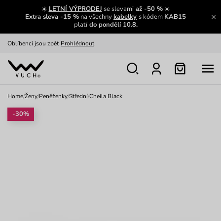
Zajímavosti ze světa Vuch:
Přečíst
☀️
LETNÍ VÝPRODEJ
se slevami
až -50 %
☀️
Extra sleva -15 %
na všechny
kabelky
s kódem
KAB15
Výměna a vrácení zdarma
Zobrazit
platí
do pondělí 10.8.
Oblíbenci jsou zpět
Prohlédnout
Nech se inspirovat
Ukázat
Home
/
Ženy
/
Peněženky
/
Střední
/
Cheila Black
-30%