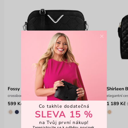
×
Fossy
Shirleen 
crossbody kabelka s řetízkem
elegantní ce
599 Kč
1 189 Kč
999 Kč
Co takhle dodatečná
SLEVA 15 %
na Tvůj první nákup!
Zaregistrujte se k odběru novinek,