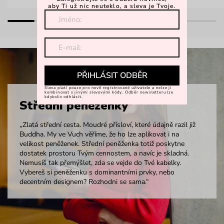
aby Ti už nic neuteklo, a sleva je Tvoje.
PŘIHLÁSIT ODBĚR
Sleva platí pouze pro nově registrované uživatele a nelze ji
kombinovat s jinými slevovými kódy. Odběr newsletteru lze
kdykoliv odhlásit.
Střední peněženky
„Zlatá střední cesta. Moudré přísloví, které údajně razil již
Buddha. My ve Vuch věříme, že ho lze aplikovat i na
velikost peněženek. Střední peněženka totiž poskytne
dostatek prostoru Tvým cennostem, a navíc je skladná.
Nemusíš tak přemýšlet, zda se vejde do Tvé kabelky.
Vybereš si peněženku s dominantními prvky, nebo
decentním designem? Rozhodni se sama.“