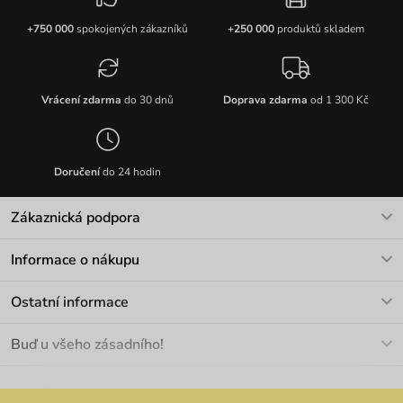
+750 000
spokojených zákazníků
+250 000
produktů skladem
Vrácení zdarma
do 30 dnů
Doprava zdarma
od 1 300 Kč
Doručení
do 24 hodin
Zákaznická podpora
V pracovních dnech Po-Pá: 8-17h
Informace o nákupu
info@vuch.cz
Kontakt
Ostatní informace
+420 466 566 493
Doprava a platba
O nás
Buď u všeho zásadního!
Materiály a údržba
Kariéra
Nejčastější dotazy
Novinky
Slevy
Akce
Velkoobchod
Vrácení a reklamace