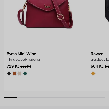
Byrsa Mini Wine
Rowen
mini crossbody kabelka
crossbody ka
719 Kč
604 Kč
999 Kč
1 