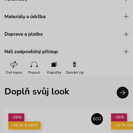
Materiály a údržba
Doprava a platba
Náš zodpovědný přístup
Dvě kapsy
Popruh
Kapsičky
Zavírání zip
Doplň svůj look
-25%
-35%
-15 %: KAB15
-15 %: K