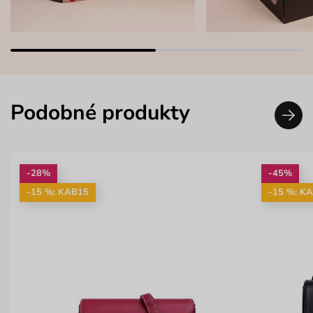
Podobné produkty
-28%
-45%
-15 %: KAB15
-15 %: K