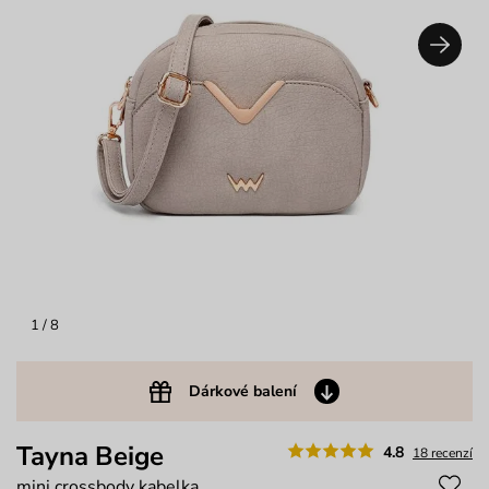
1
/ 8
Dárkové balení
Tayna Beige
4.8
18 recenzí
mini crossbody kabelka