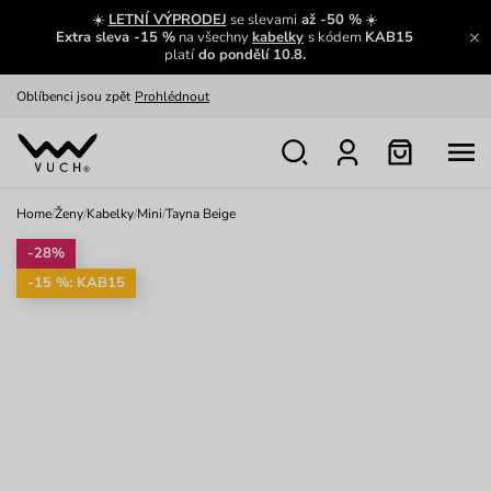
☀️
LETNÍ VÝPRODEJ
se slevami
až -50 %
☀️
Výměna a vrácení zdarma
Zobrazit
Extra sleva -15 %
na všechny
kabelky
s kódem
KAB15
platí
do pondělí 10.8.
Oblíbenci jsou zpět
Prohlédnout
Nech se inspirovat
Ukázat
Home
/
Ženy
/
Kabelky
/
Mini
/
Tayna Beige
-28%
-15 %: KAB15