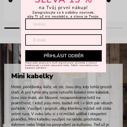
na Tvůj první nákup!
Zaregistrujte se k odběru novinek,
aby Ti už nic neuteklo, a sleva je Tvoje.
PŘIHLÁSIT ODBĚR
Sleva platí pouze pro nově registrované uživatele a nelze ji
kombinovat s jinými slevovými kódy. Odběr newsletteru lze
kdykoliv odhlásit.
Mini kabelky
Mobil, peněženka, klíče, víc nic. Jsou dny, kdy tohle prostě
stačí. A pro tyhle dny jsme vytvořili kolekci mini kabelek.
Jsou sice malé, ale šikovné, nezapomínáme totiž na
praktičnost. I když jsou mini, budeš mít i v těch pár věcech
pořádek. Využiješ i popruh, díky kterému můžeš mít stále
volné ruce. V cuku letu si z ní můžeš udělat i elegantní
psaníčko. Mini kabelku využiješ na rande, procházku
městem nebo třeba na povyražení za kulturou. Teď už je