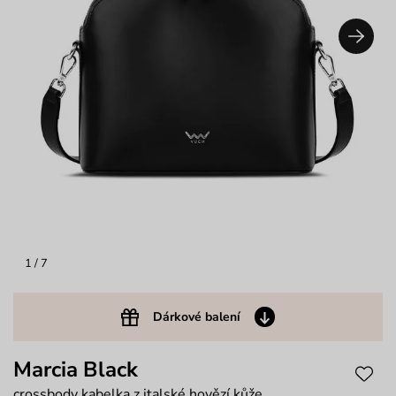
1
/ 7
Dárkové balení
Marcia Black
crossbody kabelka z italské hovězí kůže