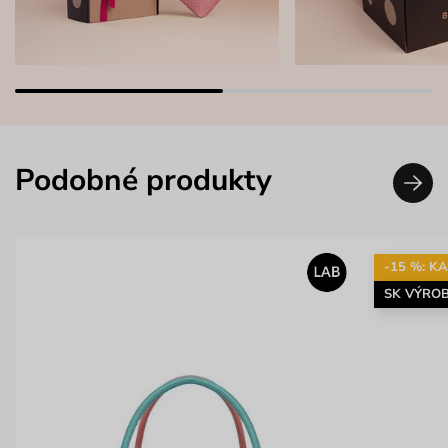
Podobné produkty
-15 %: K
SK VÝRO