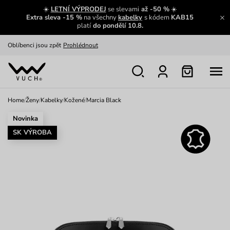
Výměna a vrácení zdarma
Zobrazit
☀️
LETNÍ VÝPRODEJ
se slevami
až -50 %
☀️
Extra sleva -15 %
na všechny
kabelky
s kódem
KAB15
platí
do pondělí 10.8.
Oblíbenci jsou zpět
Prohlédnout
Nech se inspirovat
Ukázat
Home
/
Ženy
/
Kabelky
/
Kožené
/
Marcia Black
Novinka
SK VÝROBA