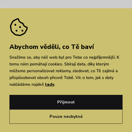
Nejčastější dotazy
Novinky
Slevy
Akce
Velkoobchod
Vrácení a reklamace
We Care
Odebírat
Pozáruční opravy
Dárkové poukazy
Zásady ochrany osobních údajů
zde
Vuchlook
Prodejny
Praha
Brno
Chrudim
Abychom věděli, co Tě baví
Snažíme se, aby náš web byl pro Tebe co nejpříjemnější. K
tomu nám pomáhají cookies. Sbírají data, díky kterým
můžeme personalizovat reklamy, sledovat, co Tě zajímá a
přizpůsobovat obsah přesně Tobě. Víc o tom, jak s daty
nakládáme najdeš
tady
.
Copyright © 2026 Vuch s.r.o. Všechna práva vyhrazena. Technicky zajišťuje
Simplia.cz
Přijmout
Obchodní podmínky
Zásady ochrany osobních údajů
Pouze nezbytné
Čeština