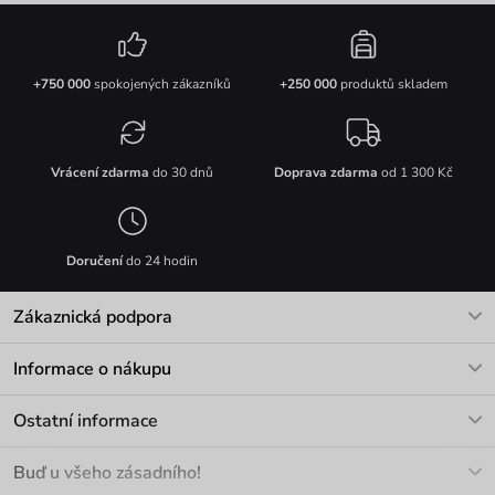
+750 000
spokojených zákazníků
+250 000
produktů skladem
Vrácení zdarma
do 30 dnů
Doprava zdarma
od 1 300 Kč
Doručení
do 24 hodin
Zákaznická podpora
V pracovních dnech Po-Pá: 8-17h
Informace o nákupu
info@vuch.cz
Kontakt
Ostatní informace
+420 466 566 493
Doprava a platba
O nás
Buď u všeho zásadního!
Materiály a údržba
Kariéra