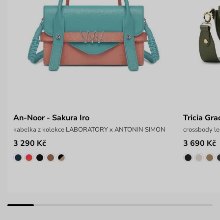
An-Noor - Sakura Iro
Tricia Gra
kabelka z kolekce LABORATORY x ANTONIN SIMON
crossbody le
3 290 Kč
3 690 Kč