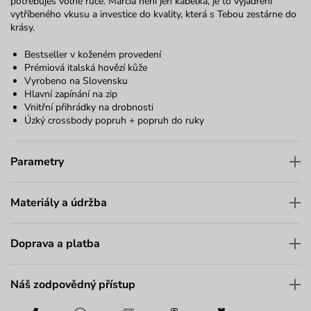
potřebuješ volné ruce. Marcia není jen kabelka, je to vyjádření
vytříbeného vkusu a investice do kvality, která s Tebou zestárne do
krásy.
Bestseller v koženém provedení
Prémiová italská hovězí kůže
Vyrobeno na Slovensku
Hlavní zapínání na zip
Vnitřní přihrádky na drobnosti
Úzký crossbody popruh + popruh do ruky
Parametry
Materiály a údržba
Doprava a platba
Náš zodpovědný přístup