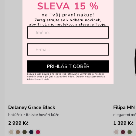
SLEVA 15 %
na Tvůj první nákup!
Zaregistrujte se k odběru novinek,
aby Ti už nic neuteklo, a sleva je Tvoje.
PŘIHLÁSIT ODBĚR
Sleva platí pouze pro nově registrované uživatele a nelze ji
kombinovat s jinými slevovými kódy. Odběr newsletteru lze
kdykoliv odhlásit.
Delaney Grace Black
Filipa MN
batůžek z italské hovězí kůže
elegantní m
2 999 Kč
1 399 Kč