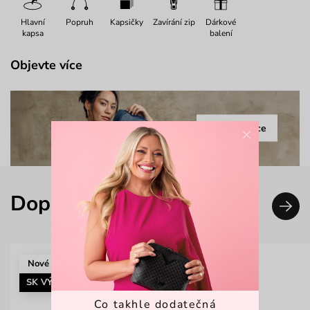
Hlavní
Popruh
Kapsičky
Zavírání zip
Dárkové
kapsa
balení
Objevte více
Celá kolekce
×
Doplň svůj look
Nové
SK VÝROBA
Co takhle dodatečná