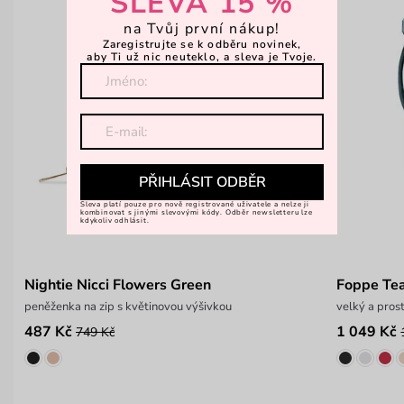
SLEVA 15 %
na Tvůj první nákup!
Zaregistrujte se k odběru novinek,
aby Ti už nic neuteklo, a sleva je Tvoje.
PŘIHLÁSIT ODBĚR
Sleva platí pouze pro nově registrované uživatele a nelze ji
kombinovat s jinými slevovými kódy. Odběr newsletteru lze
kdykoliv odhlásit.
Nightie Nicci Flowers Green
Foppe Te
peněženka na zip s květinovou výšivkou
velký a pros
487 Kč
1 049 Kč
749 Kč