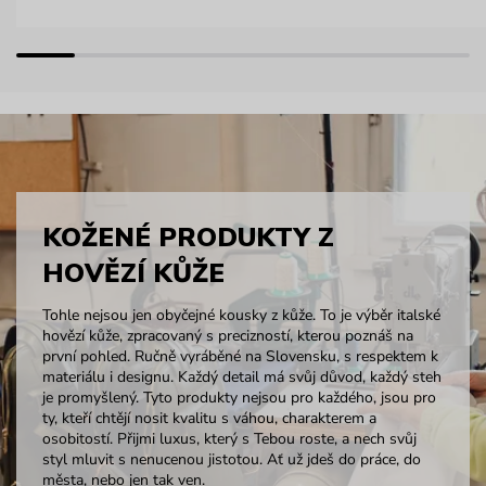
KOŽENÉ PRODUKTY Z
HOVĚZÍ KŮŽE
Tohle nejsou jen obyčejné kousky z kůže. To je výběr italské
hovězí kůže, zpracovaný s precizností, kterou poznáš na
první pohled. Ručně vyráběné na Slovensku, s respektem k
materiálu i designu. Každý detail má svůj důvod, každý steh
je promyšlený. Tyto produkty nejsou pro každého, jsou pro
ty, kteří chtějí nosit kvalitu s váhou, charakterem a
osobitostí. Přijmi luxus, který s Tebou roste, a nech svůj
styl mluvit s nenucenou jistotou. Ať už jdeš do práce, do
města, nebo jen tak ven.