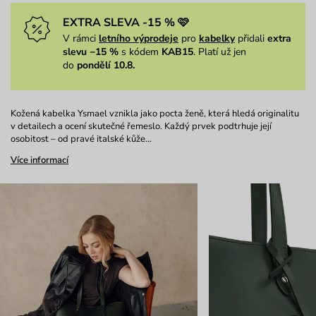
EXTRA SLEVA -15 % 🩷
V rámci
letního výprodeje
pro
kabelky
přidali
extra
slevu −15 %
s kódem
KAB15
. Platí už jen
do
pondělí 10.8.
Kožená kabelka Ysmael vznikla jako pocta ženě, která hledá originalitu
v detailech a ocení skutečné řemeslo. Každý prvek podtrhuje její
osobitost – od pravé italské kůže…
Více informací