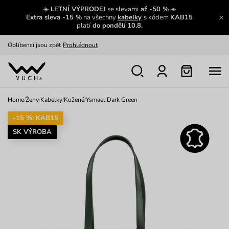
Zajímavosti ze světa Vuch:
Přečíst
☀️
LETNÍ VÝPRODEJ
se slevami
až -50 %
☀️
Extra sleva -15 %
na všechny
kabelky
s kódem
KAB15
Výměna a vrácení zdarma
Zobrazit
platí
do pondělí 10.8.
Oblíbenci jsou zpět
Prohlédnout
Nech se inspirovat
Ukázat
Home
/
Ženy
/
Kabelky
/
Kožené
/
Ysmael Dark Green
-15 %: KAB15
SK VÝROBA