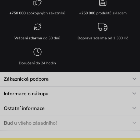
+750 000
spokojených zákazníků
+250 000
produktů skladem
Vrácení zdarma
do 30 dnů
Doprava zdarma
od 1 300 Kč
Doručení
do 24 hodin
Zákaznická podpora
V pracovních dnech Po-Pá: 8-17h
Informace o nákupu
info@vuch.cz
Kontakt
Ostatní informace
+420 466 566 493
Doprava a platba
O nás
Buď u všeho zásadního!
Materiály a údržba
Kariéra
Nejčastější dotazy
Novinky
Slevy
Akce
Velkoobchod