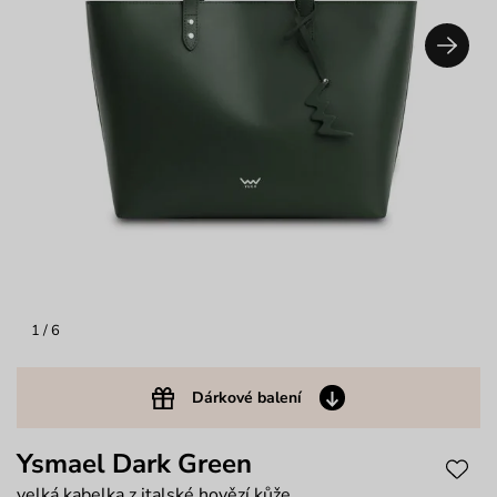
1
/ 6
Dárkové balení
Ysmael Dark Green
velká kabelka z italské hovězí kůže