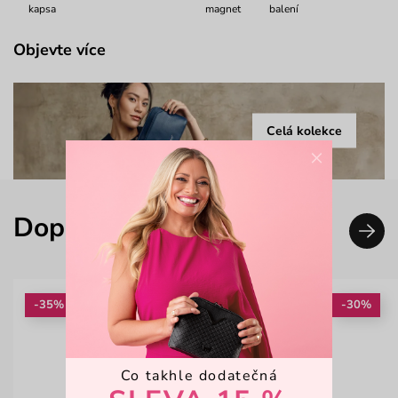
kapsa
magnet
balení
Objevte více
Celá kolekce
×
Doplň svůj look
-35%
-30%
Co takhle dodatečná