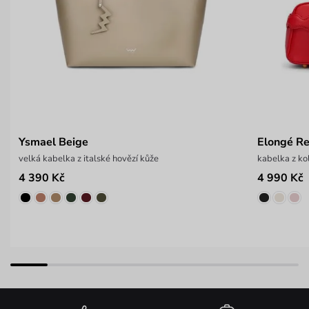
Ysmael Beige
Elongé R
velká kabelka z italské hovězí kůže
kabelka z k
4 390 Kč
4 990 Kč