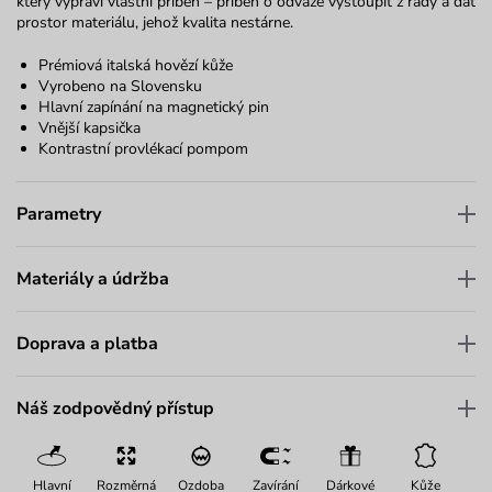
který vypráví vlastní příběh – příběh o odvaze vystoupit z řady a dát
prostor materiálu, jehož kvalita nestárne.
Prémiová italská hovězí kůže
Vyrobeno na Slovensku
Hlavní zapínání na magnetický pin
Vnější kapsička
Kontrastní provlékací
pompom
Parametry
Materiály a údržba
Doprava a platba
Náš zodpovědný přístup
Hlavní
Rozměrná
Ozdoba
Zavírání
Dárkové
Kůže