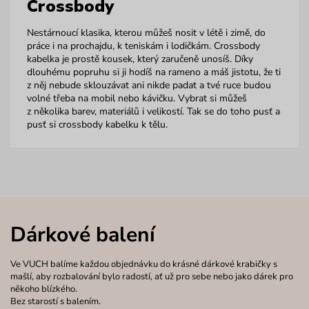
Crossbody
Nestárnoucí klasika, kterou můžeš nosit v létě i zimě, do
práce i na prochajdu, k teniskám i lodičkám. Crossbody
kabelka je prostě kousek, který zaručeně unosíš. Díky
dlouhému popruhu si ji hodíš na rameno a máš jistotu, že ti
z něj nebude sklouzávat ani nikde padat a tvé ruce budou
volné třeba na mobil nebo kávičku. Vybrat si můžeš
z několika barev, materiálů i velikostí. Tak se do toho pusť a
pusť si crossbody kabelku k tělu.
Dárkové balení
Ve VUCH balíme každou objednávku do krásné dárkové krabičky s
mašlí, aby rozbalování bylo radostí, ať už pro sebe nebo jako dárek pro
někoho blízkého.
Bez starostí s balením.