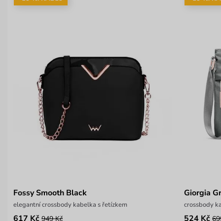
Fossy Smooth Black
Giorgia G
elegantní crossbody kabelka s řetízkem
crossbody ka
617 Kč
524 Kč
949 Kč
69