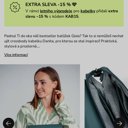
EXTRA SLEVA -15 % 🩷
V rámci
letního výprodeje
pro
kabelky
přidali
extra
slevu −15 %
s kódem
KAB15
.
Padnul Ti do oka náš bestseller batůžek Gioia? Tak to si nemůžeš nechat
ujít crossbody kabelku Danita, pro kterou se stal inspirací! Praktická,
stylová a prostorná.…
Více informací