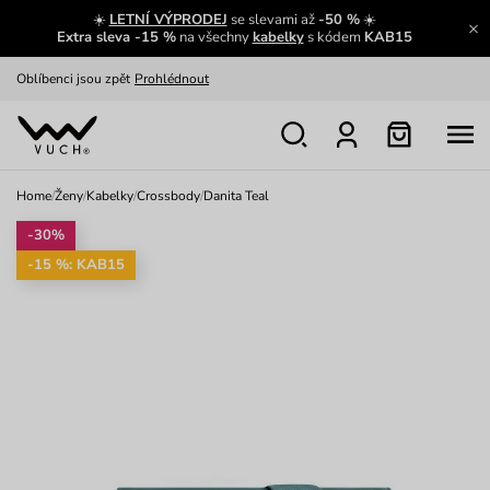
☀️
LETNÍ VÝPRODEJ
se slevami až
-50 %
☀️
Výměna a vrácení zdarma
Zobrazit
Extra sleva -15 %
na všechny
kabelky
s kódem
KAB15
Oblíbenci jsou zpět
Prohlédnout
Nech se inspirovat
Ukázat
Home
/
Ženy
/
Kabelky
/
Crossbody
/
Danita Teal
-30%
-15 %: KAB15