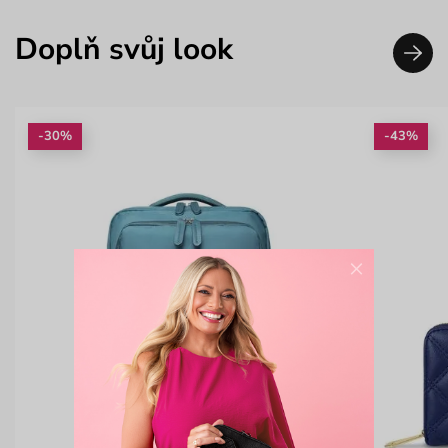
Doplň svůj look
-30%
-43%
×