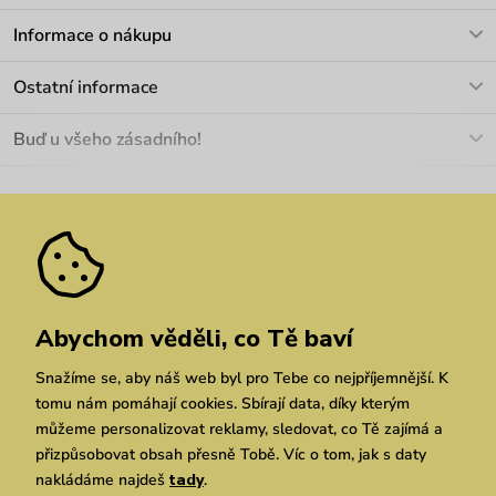
V pracovních dnech Po-Pá: 8-17h
Informace o nákupu
info@vuch.cz
Kontakt
Ostatní informace
+420 466 566 493
Doprava a platba
O nás
Buď u všeho zásadního!
Materiály a údržba
Kariéra
Nejčastější dotazy
Novinky
Slevy
Akce
Velkoobchod
Vrácení a reklamace
We Care
Odebírat
Pozáruční opravy
Dárkové poukazy
Zásady ochrany osobních údajů
zde
Vuchlook
Prodejny
Praha
Brno
Chrudim
Abychom věděli, co Tě baví
Snažíme se, aby náš web byl pro Tebe co nejpříjemnější. K
tomu nám pomáhají cookies. Sbírají data, díky kterým
můžeme personalizovat reklamy, sledovat, co Tě zajímá a
přizpůsobovat obsah přesně Tobě. Víc o tom, jak s daty
nakládáme najdeš
tady
.