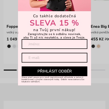
Co takhle dodatečná
SLEVA 15 %
Foppe Teal
Enea Big 
na Tvůj první nákup!
velký a prostorný cestovní batoh
velká peněže
Zaregistrujte se k odběru novinek,
aby Ti už nic neuteklo, a sleva je Tvoje.
1 049 Kč
455 Kč
1 499 Kč
79
PŘIHLÁSIT ODBĚR
Sleva platí pouze pro nově registrované uživatele a nelze ji
kombinovat s jinými slevovými kódy. Odběr newsletteru lze
kdykoliv odhlásit.