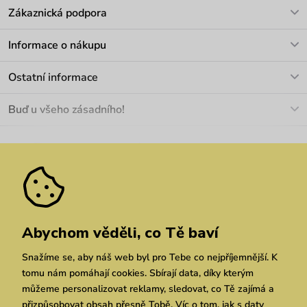
Zákaznická podpora
V pracovních dnech Po-Pá: 8-17h
Informace o nákupu
info@vuch.cz
Kontakt
Ostatní informace
+420 466 566 493
Doprava a platba
O nás
Buď u všeho zásadního!
Materiály a údržba
Kariéra
Nejčastější dotazy
Novinky
Slevy
Akce
Velkoobchod
Vrácení a reklamace
We Care
Odebírat
Pozáruční opravy
Dárkové poukazy
Zásady ochrany osobních údajů
zde
Vuchlook
Prodejny
Praha
Brno
Chrudim
Abychom věděli, co Tě baví
Snažíme se, aby náš web byl pro Tebe co nejpříjemnější. K
tomu nám pomáhají cookies. Sbírají data, díky kterým
můžeme personalizovat reklamy, sledovat, co Tě zajímá a
přizpůsobovat obsah přesně Tobě. Víc o tom, jak s daty