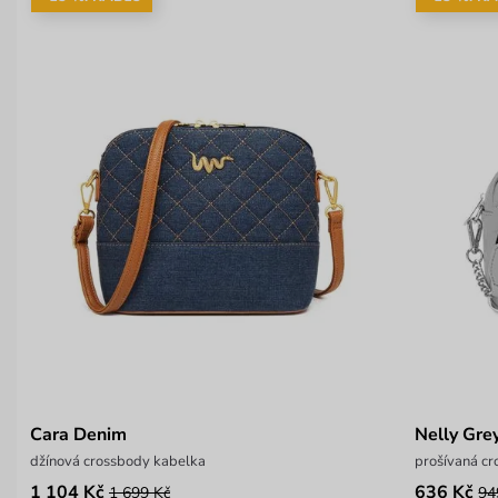
Cara Denim
Nelly Gre
džínová crossbody kabelka
prošívaná c
1 104 Kč
636 Kč
1 699 Kč
94