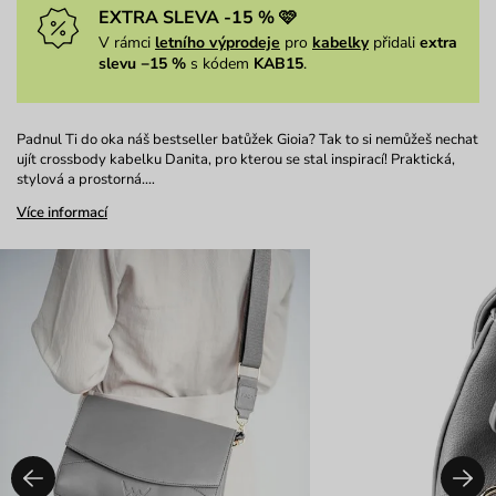
EXTRA SLEVA -15 % 🩷
V rámci
letního výprodeje
pro
kabelky
přidali
extra
slevu −15 %
s kódem
KAB15
.
Padnul Ti do oka náš bestseller batůžek Gioia? Tak to si nemůžeš nechat
ujít crossbody kabelku Danita, pro kterou se stal inspirací! Praktická,
stylová a prostorná.…
Více informací