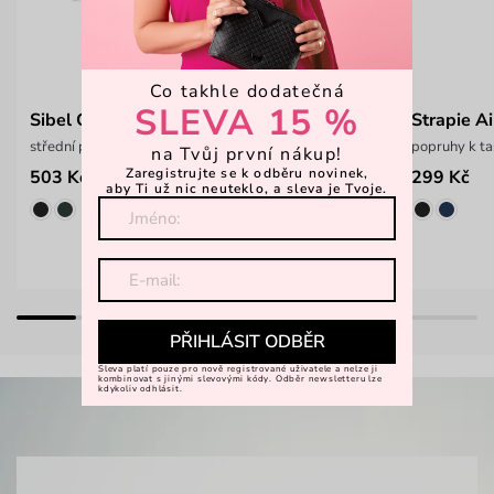
Co takhle dodatečná
SLEVA 15 %
Sibel Grey
Strapie A
střední puntíkatá peněženka na zip
popruhy k ta
na Tvůj první nákup!
Zaregistrujte se k odběru novinek,
503 Kč
299 Kč
699 Kč
aby Ti už nic neuteklo, a sleva je Tvoje.
PŘIHLÁSIT ODBĚR
Sleva platí pouze pro nově registrované uživatele a nelze ji
kombinovat s jinými slevovými kódy. Odběr newsletteru lze
kdykoliv odhlásit.