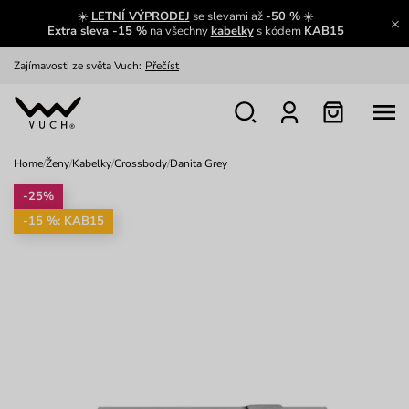
☀️
LETNÍ VÝPRODEJ
se slevami až
-50 %
☀️
Extra sleva -15 %
na všechny
kabelky
s kódem
KAB15
Zajímavosti ze světa Vuch:
Přečíst
Výměna a vrácení zdarma
Zobrazit
Oblíbenci jsou zpět
Prohlédnout
Home
/
Ženy
/
Kabelky
/
Crossbody
/
Danita Grey
Nech se inspirovat
Ukázat
-25%
-15 %: KAB15