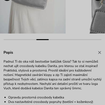
Popis
Padnul Ti do oka náš bestseller batůžek Gioia? Tak to si nemůžeš
nechat ujít crossbody kabelku Danita, pro kterou se stal inspirací!
Praktická, stylová a prostorná. Prostě ideální pro každodenní
nošení. Magnetické zavírání klopy a zip Ti zajistí maximální
bezpečnost Tvých věcí, zatímco kapsa na zadní straně umožní rychlý
přístup k nezbytnostem. Nechybí ani detailní prošití ve tvaru loga
Vuch, které dodává kabelce Danita ten správný šmrnc.
Opravdu prostorná crossbody kabelka
Dva nastavitelné crossbody popruhy (textilní + koženkový)