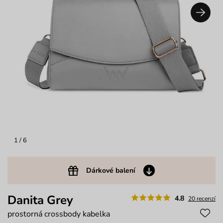
1
/ 6
Dárkové balení
Danita Grey
4.8
20 recenzí
prostorná crossbody kabelka