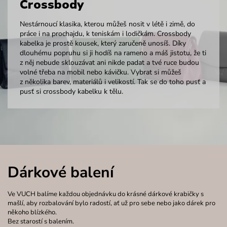
Crossbody
Nestárnoucí klasika, kterou můžeš nosit v létě i zimě, do
práce i na prochajdu, k teniskám i lodičkám. Crossbody
kabelka je prostě kousek, který zaručeně unosíš. Díky
dlouhému popruhu si ji hodíš na rameno a máš jistotu, že ti
z něj nebude sklouzávat ani nikde padat a tvé ruce budou
volné třeba na mobil nebo kávičku. Vybrat si můžeš
z několika barev, materiálů i velikostí. Tak se do toho pusť a
pusť si crossbody kabelku k tělu.
Dárkové balení
Ve VUCH balíme každou objednávku do krásné dárkové krabičky s
mašlí, aby rozbalování bylo radostí, ať už pro sebe nebo jako dárek pro
někoho blízkého.
Bez starostí s balením.