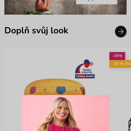
Doplň svůj look
-35%
-15 %: K
×