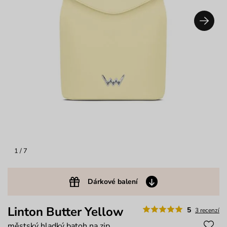
1
/ 7
Dárkové balení
Linton Butter Yellow
5
3 recenzí
městský hladký batoh na zip