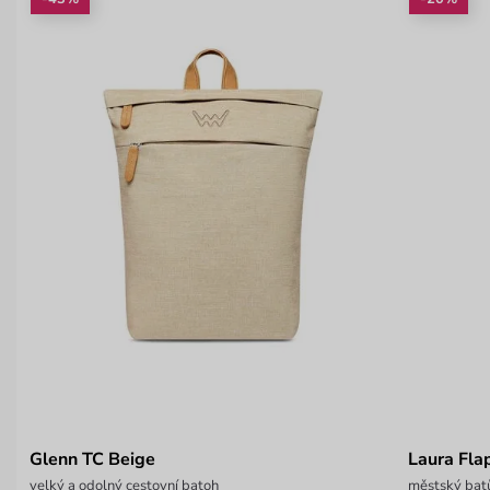
Glenn TC Beige
Laura Fla
velký a odolný cestovní batoh
městský batů