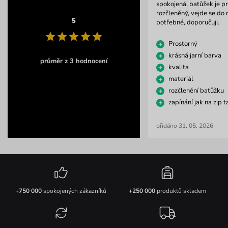
spokojená, batůžek je p
rozčleněný, vejde se do 
5
potřebné, doporučuji.
Prostorný
krásná jarní barva
průměr z 3 hodnocení
kvalita
materiál
rozčlenění batůžku
zapínání jak na zip 
přidáno 31. 05. 2026
+750 000
spokojených zákazníků
+250 000
produktů skladem