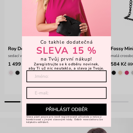
Co takhle dodatečná
SLEVA 15 %
Roy Dotty Yellow
Fossy Min
sedací vak
malá crossbo
na Tvůj první nákup!
1 499 Kč
584 Kč
89
Zaregistrujte se k odběru novinek,
aby Ti už nic neuteklo, a sleva je Tvoje.
PŘIHLÁSIT ODBĚR
Sleva platí pouze pro nově registrované uživatele a nelze ji
kombinovat s jinými slevovými kódy. Odběr newsletteru lze
kdykoliv odhlásit.