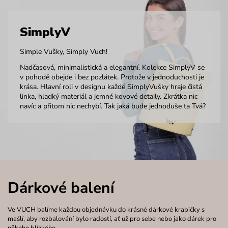
SimplyV
Simple Vušky, Simply Vuch!
Nadčasová, minimalistická a elegantní. Kolekce SimplyV se
v pohodě obejde i bez pozlátek. Protože v jednoduchosti je
krása. Hlavní roli v designu každé SimplyVušky hraje čistá
linka, hladký materiál a jemné kovové detaily. Zkrátka nic
navíc a přitom nic nechybí. Tak jaká bude jednoduše ta Tvá?
Dárkové balení
Ve VUCH balíme každou objednávku do krásné dárkové krabičky s
mašlí, aby rozbalování bylo radostí, ať už pro sebe nebo jako dárek pro
někoho blízkého.