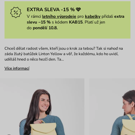
EXTRA SLEVA -15 % 🩷
V rámci
letního výprodeje
pro
kabelky
přidali
extra
slevu −15 %
s kódem
KAB15
. Platí už jen
do
pondělí 10.8.
Chceš dělat radost všem, kteří jsou o krok za tebou? Tak si nahoď na
záda žlutý batůžek Linton Yellow a věř, že každému, kdo ho uvidí,
uděláš hned o něco hezčí den. Ta…
Více informací