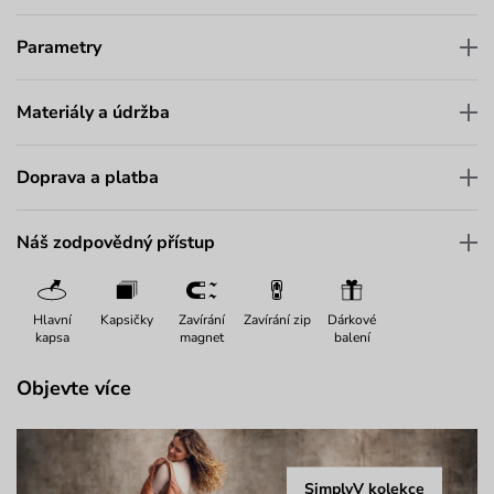
Parametry
Materiály a údržba
Doprava a platba
Náš zodpovědný přístup
Hlavní
Kapsičky
Zavírání
Zavírání zip
Dárkové
kapsa
magnet
balení
Objevte více
SimplyV kolekce