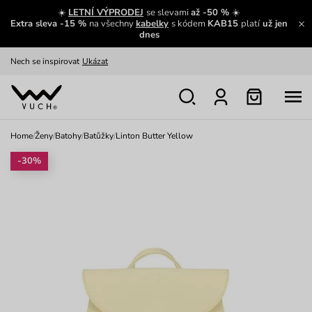
Výměna a vrácení zdarma
Zobrazit
☀️
LETNÍ VÝPRODEJ
se slevami
až -50 %
☀️
Extra sleva -15 %
na všechny
kabelky
s kódem
KAB15
platí
už jen
Oblíbenci jsou zpět
Prohlédnout
dnes
Nech se inspirovat
Ukázat
Home
/
Ženy
/
Batohy
/
Batůžky
/
Linton Butter Yellow
-30%