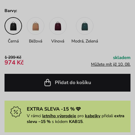
Barvy:
Černá
Béžová
Vínová
Modrá, Zelená
1 299 Kč
skladem
974 Kč
Můžete mít již 10. 08.
Přidat do košíku
EXTRA SLEVA -15 % 🩷
V rámci
letního výprodeje
pro
kabelky
přidali
extra
slevu −15 %
s kódem
KAB15
.