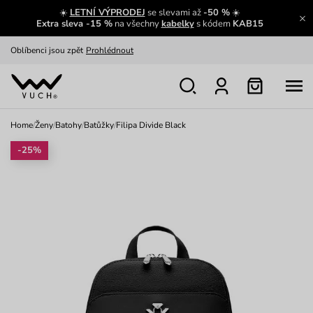
☀️
LETNÍ VÝPRODEJ
se slevami až
-50 %
☀️
Výměna a vrácení zdarma
Zobrazit
Extra sleva -15 %
na všechny
kabelky
s kódem
KAB15
Oblíbenci jsou zpět
Prohlédnout
Nech se inspirovat
Ukázat
Home
/
Ženy
/
Batohy
/
Batůžky
/
Filipa Divide Black
-25%