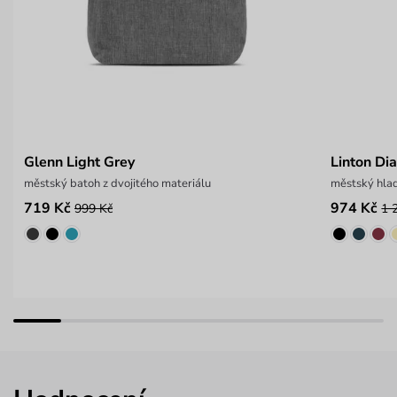
Glenn Light Grey
Linton Di
městský batoh z dvojitého materiálu
městský hlad
719 Kč
974 Kč
999 Kč
1 