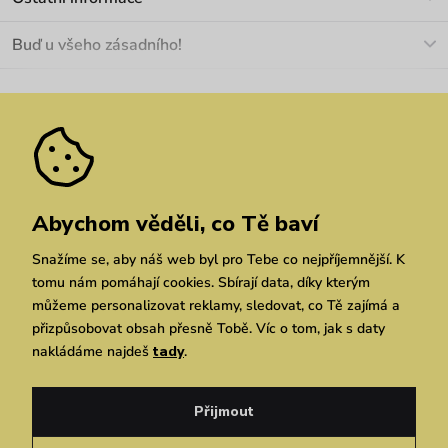
+420 466 566 493
Doprava a platba
O nás
Buď u všeho zásadního!
Materiály a údržba
Kariéra
Nejčastější dotazy
Novinky
Slevy
Akce
Velkoobchod
Vrácení a reklamace
We Care
Odebírat
Pozáruční opravy
Dárkové poukazy
Zásady ochrany osobních údajů
zde
Vuchlook
Prodejny
Praha
Brno
Chrudim
Abychom věděli, co Tě baví
Snažíme se, aby náš web byl pro Tebe co nejpříjemnější. K
tomu nám pomáhají cookies. Sbírají data, díky kterým
můžeme personalizovat reklamy, sledovat, co Tě zajímá a
přizpůsobovat obsah přesně Tobě. Víc o tom, jak s daty
nakládáme najdeš
tady
.
Copyright © 2026 Vuch s.r.o. Všechna práva vyhrazena. Technicky zajišťuje
Simplia.cz
Přijmout
Obchodní podmínky
Zásady ochrany osobních údajů