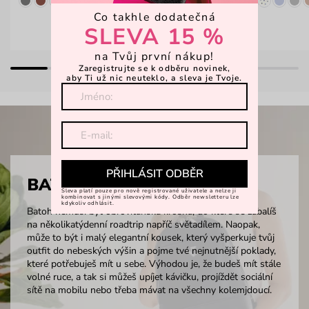
Co takhle dodatečná
SLEVA 15 %
na Tvůj první nákup!
Zaregistrujte se k odběru novinek,
aby Ti už nic neuteklo, a sleva je Tvoje.
PŘIHLÁSIT ODBĚR
BATŮŽKY
Sleva platí pouze pro nově registrované uživatele a nelze ji
kombinovat s jinými slevovými kódy. Odběr newsletteru lze
kdykoliv odhlásit.
Batoh nemusí být obrovitánská krosna, do které se zabalíš
na několikatýdenní roadtrip napříč světadílem. Naopak,
může to být i malý elegantní kousek, který vyšperkuje tvůj
outfit do nebeských výšin a pojme tvé nejnutnější poklady,
které potřebuješ mít u sebe. Výhodou je, že budeš mít stále
volné ruce, a tak si můžeš upíjet kávičku, projíždět sociální
sítě na mobilu nebo třeba mávat na všechny kolemjdoucí.