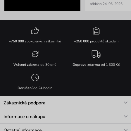
přidáno 24. 06. 2026
+750 000
spokojených zákazníků
+250 000
produktů skladem
Vrácení zdarma
do 30 dnů
Doprava zdarma
od 1 300 Kč
Doručení
do 24 hodin
Zákaznická podpora
V pracovních dnech Po-Pá: 8-17h
Informace o nákupu
info@vuch.cz
Kontakt
Ostatní informace