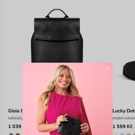
×
Gioia Black
Lucky Dot
městský prostorný batůžek
módní volno
1 039 Kč
1 599 Kč
1 299 Kč