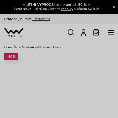
☀️
LETNÍ VÝPRODEJ
se slevami až
-50 %
☀️
Výměna a vrácení zdarma
Zobrazit
Extra sleva -15 %
na všechny
kabelky
s kódem
KAB15
Oblíbenci jsou zpět
Prohlédnout
Nech se inspirovat
Ukázat
Home
/
Ženy
/
Peněženky
/
Velké
/
Enzo Black
-40%