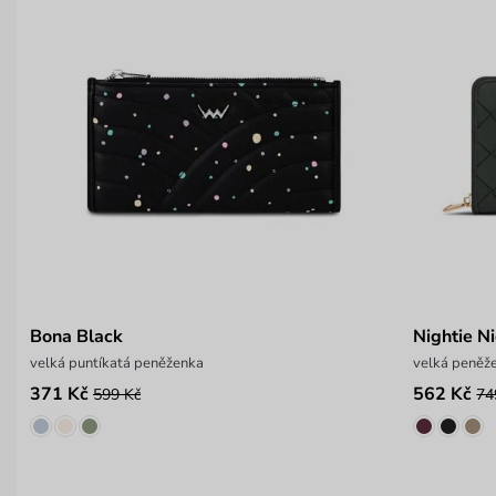
Bona Black
Nightie Ni
velká puntíkatá peněženka
velká peněž
371 Kč
562 Kč
599 Kč
74