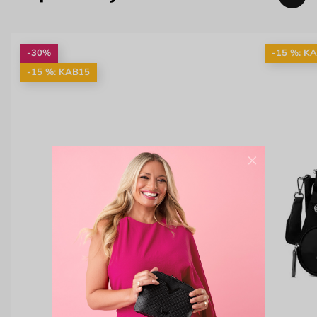
-30%
-15 %: K
-15 %: KAB15
×