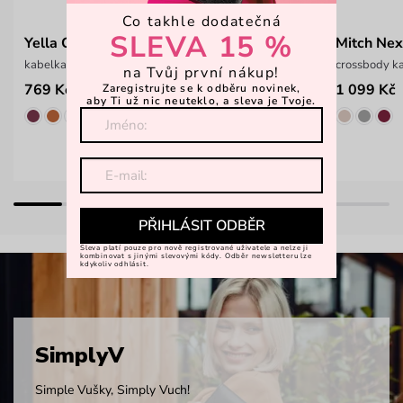
Co takhle dodatečná
SLEVA 15 %
Yella Chic Black
Mitch Nex
kabelka z lehkého materiálu se strukturou
crossbody ka
na Tvůj první nákup!
769 Kč
1 099 Kč
Zaregistrujte se k odběru novinek,
1 099 Kč
aby Ti už nic neuteklo, a sleva je Tvoje.
PŘIHLÁSIT ODBĚR
Sleva platí pouze pro nově registrované uživatele a nelze ji
kombinovat s jinými slevovými kódy. Odběr newsletteru lze
kdykoliv odhlásit.
SimplyV
Simple Vušky, Simply Vuch!