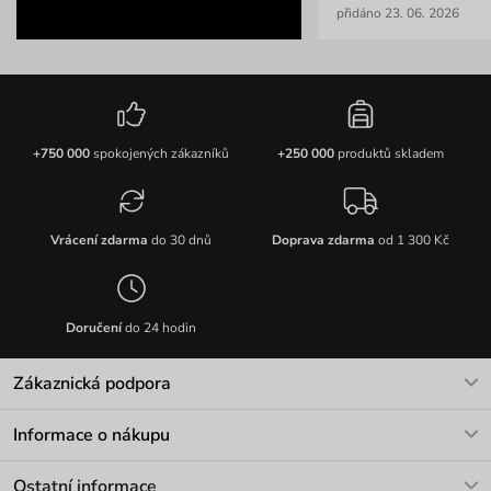
přidáno 23. 06. 2026
+750 000
spokojených zákazníků
+250 000
produktů skladem
Vrácení zdarma
do 30 dnů
Doprava zdarma
od 1 300 Kč
Doručení
do 24 hodin
Zákaznická podpora
V pracovních dnech Po-Pá: 8-17h
Informace o nákupu
info@vuch.cz
Kontakt
Ostatní informace