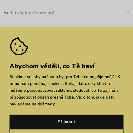
+420 466 566 493
Doprava a platba
O nás
Buď u všeho zásadního!
Materiály a údržba
Kariéra
Nejčastější dotazy
Novinky
Slevy
Akce
Velkoobchod
Vrácení a reklamace
We Care
Odebírat
Pozáruční opravy
Dárkové poukazy
Zásady ochrany osobních údajů
zde
Vuchlook
Prodejny
Praha
Brno
Chrudim
Abychom věděli, co Tě baví
Snažíme se, aby náš web byl pro Tebe co nejpříjemnější. K
tomu nám pomáhají cookies. Sbírají data, díky kterým
můžeme personalizovat reklamy, sledovat, co Tě zajímá a
přizpůsobovat obsah přesně Tobě. Víc o tom, jak s daty
nakládáme najdeš
tady
.
Copyright © 2026 Vuch s.r.o. Všechna práva vyhrazena. Technicky zajišťuje
Simplia.cz
Přijmout
Obchodní podmínky
Zásady ochrany osobních údajů