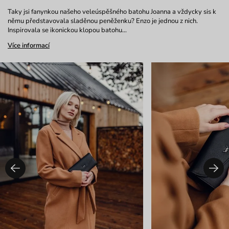
Taky jsi fanynkou našeho veleúspěšného batohu Joanna a vždycky sis k
němu představovala sladěnou peněženku? Enzo je jednou z nich.
Inspirovala se ikonickou klopou batohu…
Více informací