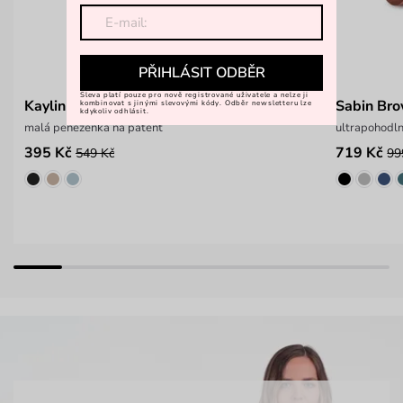
PŘIHLÁSIT ODBĚR
Sleva platí pouze pro nově registrované uživatele a nelze ji
Kaylin Brown
Sabin Br
kombinovat s jinými slevovými kódy. Odběr newsletteru lze
kdykoliv odhlásit.
malá peněženka na patent
ultrapohodl
395 Kč
719 Kč
549 Kč
99