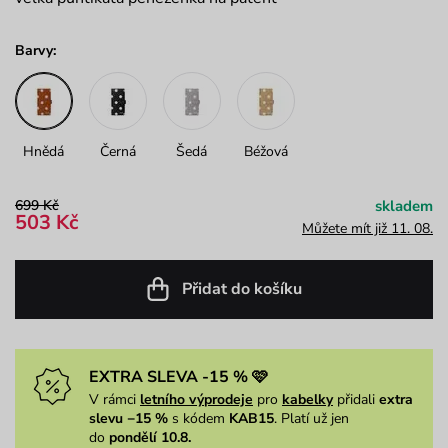
Barvy:
Hnědá
Černá
Šedá
Béžová
699 Kč
skladem
503 Kč
Můžete mít již 11. 08.
Přidat do košíku
EXTRA SLEVA -15 % 🩷
V rámci
letního výprodeje
pro
kabelky
přidali
extra
slevu −15 %
s kódem
KAB15
. Platí už jen
do
pondělí 10.8.