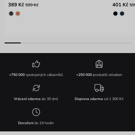
389 Kč
401 Kč
599 Kč
59
+750 000
spokojených zákazníků
+250 000
produktů skladem
Vrácení zdarma
do 30 dnů
Doprava zdarma
od 1 300 Kč
Doručení
do 24 hodin