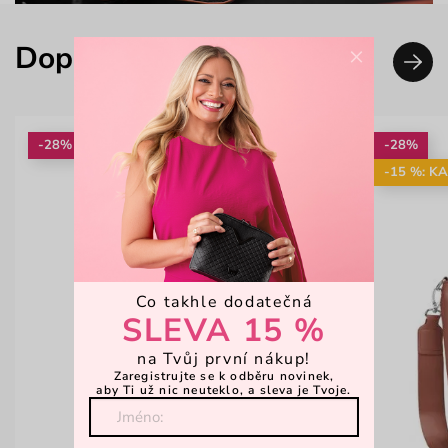
Doplň svůj look
×
-28%
-28%
-15 %: K
Co takhle dodatečná
SLEVA 15 %
na Tvůj první nákup!
Zaregistrujte se k odběru novinek,
aby Ti už nic neuteklo, a sleva je Tvoje.