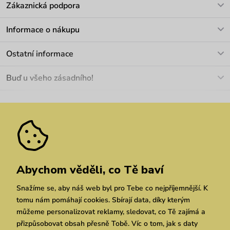
Zákaznická podpora
V pracovních dnech Po-Pá: 8-17h
Informace o nákupu
info@vuch.cz
Kontakt
Ostatní informace
+420 466 566 493
Doprava a platba
O nás
Buď u všeho zásadního!
Materiály a údržba
Kariéra
Nejčastější dotazy
Novinky
Slevy
Akce
Velkoobchod
Vrácení a reklamace
We Care
Odebírat
Pozáruční opravy
Dárkové poukazy
Zásady ochrany osobních údajů
zde
Vuchlook
Prodejny
Praha
Brno
Chrudim
Abychom věděli, co Tě baví
Snažíme se, aby náš web byl pro Tebe co nejpříjemnější. K
tomu nám pomáhají cookies. Sbírají data, díky kterým
můžeme personalizovat reklamy, sledovat, co Tě zajímá a
přizpůsobovat obsah přesně Tobě. Víc o tom, jak s daty