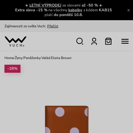
☀️
LETNÍ VÝPRODEJ
se slevami
až -50 %
☀️
Extra sleva -15 %
na všechny
kabelky
s kódem
KAB15
platí
do pondělí 10.8.
Zajímavosti ze světa Vuch:
Přečíst
Výměna a vrácení zdarma
Zobrazit
Oblíbenci jsou zpět
Prohlédnout
Home
/
Ženy
/
Peněženky
/
Velké
/
Eleria Brown
Nech se inspirovat
Ukázat
-28%