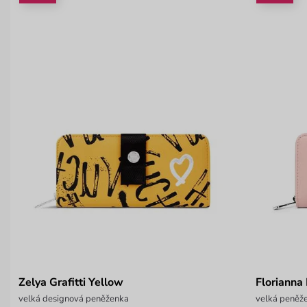
Zelya Grafitti Yellow
Florianna
velká designová peněženka
velká peněže