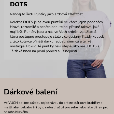
DOTS
Nandej to šedi! Puntíky jako srdcová záležitost.
Kolekce
DOTS
je oslavou puntíků ve všech jejich podobách.
Hravé, roztomilé a nepřehlédnutelné, přesně takové, jaké
mají být. Puntíky jsou u nás ve Vuch srdeční záležitostí,
která postupně prostupuje stále více designy. Každý kousek
z této kolekce přináší dávku radosti, šmrncu a lehké
nostalgie. Pokud Tě puntíky baví stejně jako nás, DOTS si
Tě získá hned na první pohled a už nepustí.
Dárkové balení
Ve VUCH balíme každou objednávku do krásné dárkové krabičky s
mašlí, aby rozbalování bylo radostí, ať už pro sebe nebo jako dárek pro
někoho blízkého.