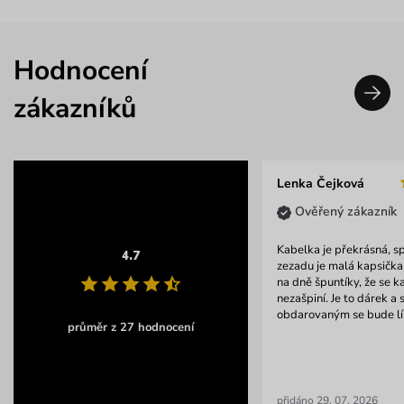
Hodnocení
zákazníků
Lenka Čejková
Ověřený zákazník
Kabelka je překrásná, s
4.7
zezadu je malá kapsička 
na dně špuntíky, že se k
nezašpiní. Je to dárek a 
obdarovaným se bude líb
průměr z 27 hodnocení
přidáno 29. 07. 2026