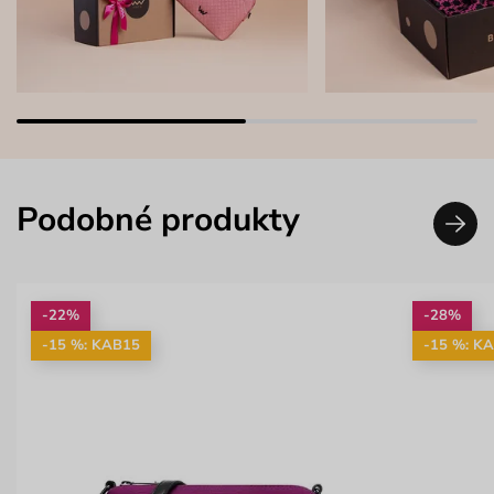
Podobné produkty
-22%
-28%
-15 %: KAB15
-15 %: K