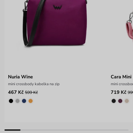
Nuria Wine
Cara Mini
mini crossbody kabelka na zip
mini crossb
467 Kč
719 Kč
599 Kč
99