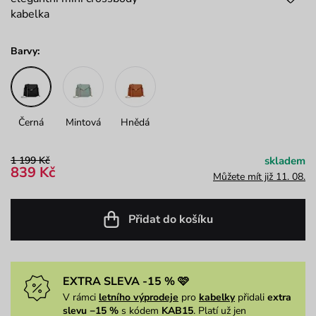
kabelka
Barvy:
Černá
Mintová
Hnědá
1 199 Kč
skladem
839 Kč
Můžete mít již 11. 08.
Přidat do košíku
EXTRA SLEVA -15 % 🩷
V rámci
letního výprodeje
pro
kabelky
přidali
extra
slevu −15 %
s kódem
KAB15
. Platí už jen