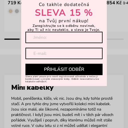
719 Kč
854 Kč
899 Kč
1 
Co takhle dodatečná
SLEVA 15 %
na Tvůj první nákup!
Zaregistrujte se k odběru novinek,
aby Ti už nic neuteklo, a sleva je Tvoje.
PŘIHLÁSIT ODBĚR
Sleva platí pouze pro nově registrované uživatele a nelze ji
kombinovat s jinými slevovými kódy. Odběr newsletteru lze
kdykoliv odhlásit.
Mini kabelky
Mobil, peněženka, klíče, víc nic. Jsou dny, kdy tohle prostě
stačí. A pro tyhle dny jsme vytvořili kolekci mini kabelek.
Jsou sice malé, ale šikovné, nezapomínáme totiž na
praktičnost. I když jsou mini, budeš mít i v těch pár věcech
pořádek. Využiješ i popruh, díky kterému můžeš mít stále
volné ruce. V cuku letu si z ní můžeš udělat i elegantní