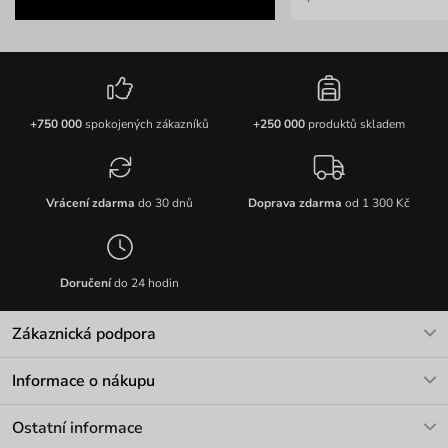
+750 000
spokojených zákazníků
+250 000
produktů skladem
Vrácení zdarma
do 30 dnů
Doprava zdarma
od 1 300 Kč
Doručení
do 24 hodin
Zákaznická podpora
V pracovních dnech Po-Pá: 8-17h
Informace o nákupu
info@vuch.cz
Kontakt
Ostatní informace
+420 466 566 493
Doprava a platba