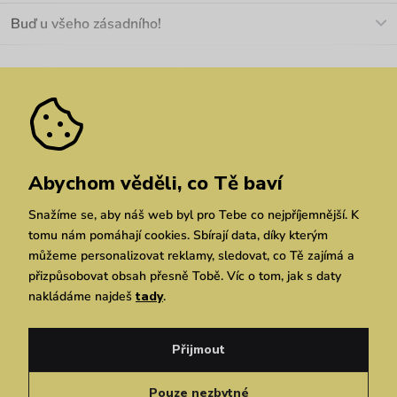
O nás
Buď u všeho zásadního!
Materiály a údržba
Kariéra
Nejčastější dotazy
Novinky
Slevy
Akce
Velkoobchod
Vrácení a reklamace
We Care
Odebírat
Pozáruční opravy
Dárkové poukazy
Zásady ochrany osobních údajů
zde
Vuchlook
Prodejny
Praha
Brno
Chrudim
Abychom věděli, co Tě baví
Snažíme se, aby náš web byl pro Tebe co nejpříjemnější. K
tomu nám pomáhají cookies. Sbírají data, díky kterým
můžeme personalizovat reklamy, sledovat, co Tě zajímá a
přizpůsobovat obsah přesně Tobě. Víc o tom, jak s daty
nakládáme najdeš
tady
.
Copyright © 2026 Vuch s.r.o. Všechna práva vyhrazena. Technicky zajišťuje
Simplia.cz
Přijmout
Obchodní podmínky
Zásady ochrany osobních údajů
Pouze nezbytné