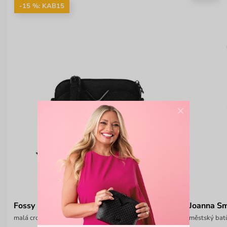
-15 %: KAB15
×
Fossy Mini Black
Joanna Sm
malá crossbody kabelka s řetízkem
městský batů