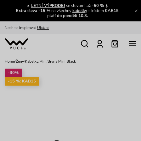
Výměna a vrácení zdarma
Zobrazit
☀️
LETNÍ VÝPRODEJ
se slevami
až -50 %
☀️
Extra sleva -15 %
na všechny
kabelky
s kódem
KAB15
Oblíbenci jsou zpět
Prohlédnout
platí
do pondělí 10.8.
Nech se inspirovat
Ukázat
Home
/
Ženy
/
Kabelky
/
Mini
/
Bryna Mini Black
-30%
-15 %: KAB15