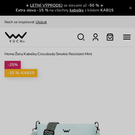
☀️
LETNÍ VÝPRODEJ
se slevami až
-50 %
☀️
Oblíbenci jsou zpět
Prohlédnout
Extra sleva -15 %
na všechny
kabelky
s kódem
KAB15
Nech se inspirovat
Ukázat
Home
/
Ženy
/
Kabelky
/
Crossbody
/
Smokie Resistant Mint
-25%
-15 %: KAB15