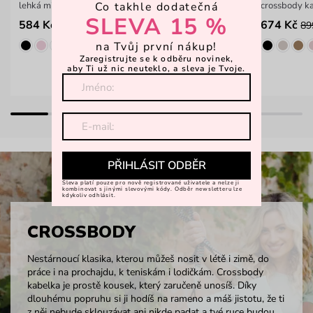
Co takhle dodatečná
lehká mini kabelka
crossbody k
SLEVA 15 %
584 Kč
674 Kč
899 Kč
89
na Tvůj první nákup!
Zaregistrujte se k odběru novinek,
aby Ti už nic neuteklo, a sleva je Tvoje.
PŘIHLÁSIT ODBĚR
Sleva platí pouze pro nově registrované uživatele a nelze ji
kombinovat s jinými slevovými kódy. Odběr newsletteru lze
kdykoliv odhlásit.
CROSSBODY
Nestárnoucí klasika, kterou můžeš nosit v létě i zimě, do
práce i na prochajdu, k teniskám i lodičkám. Crossbody
kabelka je prostě kousek, který zaručeně unosíš. Díky
dlouhému popruhu si ji hodíš na rameno a máš jistotu, že ti
z něj nebude sklouzávat ani nikde padat a tvé ruce budou