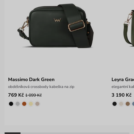
Massimo Dark Green
Leyra Gra
obdélníková crossbody kabelka na zip
elegantní ka
769 Kč
3 190 Kč
1 099 Kč