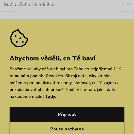
O nás
Buď u všeho zásadního!
Materiály a údržba
Kariéra
Nejčastější dotazy
Novinky
Slevy
Akce
Velkoobchod
Vrácení a reklamace
We Care
Odebírat
Pozáruční opravy
Dárkové poukazy
Zásady ochrany osobních údajů
zde
Vuchlook
Prodejny
Praha
Brno
Chrudim
Abychom věděli, co Tě baví
Snažíme se, aby náš web byl pro Tebe co nejpříjemnější. K
tomu nám pomáhají cookies. Sbírají data, díky kterým
můžeme personalizovat reklamy, sledovat, co Tě zajímá a
přizpůsobovat obsah přesně Tobě. Víc o tom, jak s daty
nakládáme najdeš
tady
.
Copyright © 2026 Vuch s.r.o. Všechna práva vyhrazena. Technicky zajišťuje
Simplia.cz
Přijmout
Obchodní podmínky
Zásady ochrany osobních údajů
Pouze nezbytné