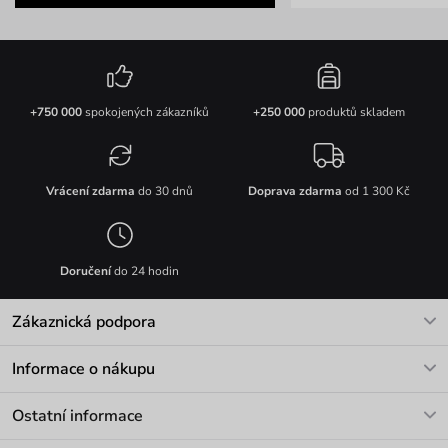
+750 000
spokojených zákazníků
+250 000
produktů skladem
Vrácení zdarma
do 30 dnů
Doprava zdarma
od 1 300 Kč
Doručení
do 24 hodin
Zákaznická podpora
V pracovních dnech Po-Pá: 8-17h
Informace o nákupu
info@vuch.cz
Kontakt
Ostatní informace
+420 466 566 493
Doprava a platba