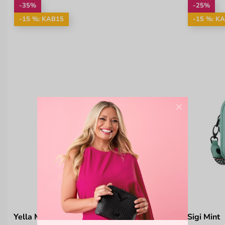
-35%
-25%
-15 %: KAB15
-15 %: K
×
Yella Mint
Sigi Mint