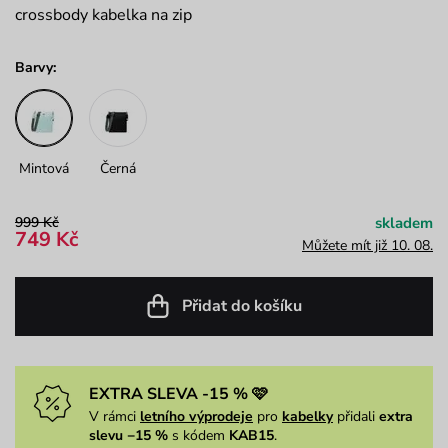
crossbody kabelka na zip
Barvy:
Mintová
Černá
999 Kč
skladem
749 Kč
Můžete mít již 10. 08.
Přidat do košíku
EXTRA SLEVA -15 % 🩷
V rámci
letního výprodeje
pro
kabelky
přidali
extra
slevu −15 %
s kódem
KAB15
.