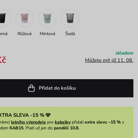
erná
Růžová
Mintová
Šedá
skladem
Kč
Můžete mít již 11. 08.
Přidat do košíku
XTRA SLEVA -15 % 🩷
rámci
letního výprodeje
pro
kabelky
přidali
extra slevu −15 %
s
ódem
KAB15
. Platí už jen do
pondělí 10.8.