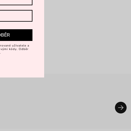
DBĚR
rované uživatele a
vovými kódy. Odběr
.