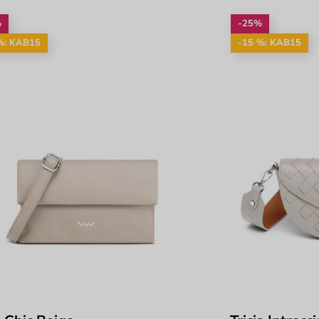
%
-25%
%: KAB15
-15 %: KAB15