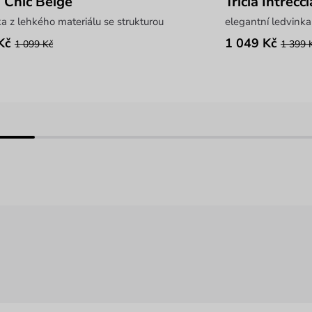
a Chic Beige
Tricia Intrecc
a z lehkého materiálu se strukturou
elegantní ledvink
Kč
1 049 Kč
1 099 Kč
1 399 