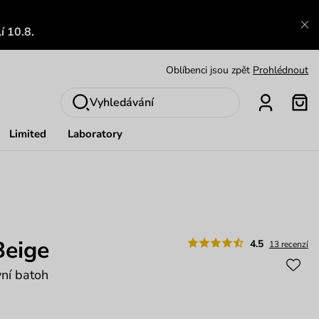
Zajímavosti ze světa Vuch:
Přečíst
í 10.8.
Výměna a vrácení zdarma
Zobrazit
Oblíbenci jsou zpět
Prohlédnout
Nech se inspirovat
Ukázat
Vyhledávání
Limited
Laboratory
Beige
4.5
13 recenzí
vní batoh