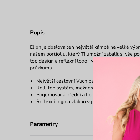
Popis
Elion je doslova ten největší kámoš na velké výpr
našem portfoliu, který Ti umožní zabalit si vše po
top design a reflexní logo i vlákno Tě zviditelní,
průzkumu.
Největší cestovní Vuch batoh
Roll-top systém, možnost zvětšení prostoru
Pogumovaná přední a horní část
Reflexní logo a vlákno v přední části batohu
Parametry