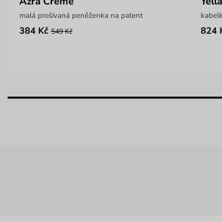
Azra Creme
Yell
malá prošívaná peněženka na patent
kabelk
384 Kč
824 
549 Kč