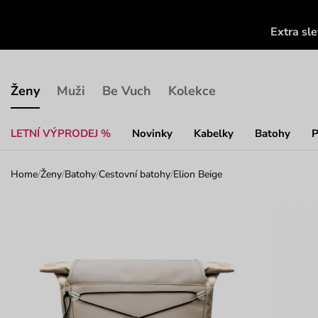
Extra sl
Ženy
Muži
Be Vuch
Kolekce
LETNÍ VÝPRODEJ %
Novinky
Kabelky
Batohy
P
Home
/
Ženy
/
Batohy
/
Cestovní batohy
/
Elion Beige