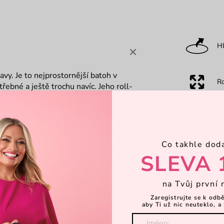
Hl
avy. Je to nejprostornější batoh v
R
třebné a ještě trochu navíc. Jeho roll-
 ať už jsi na horách nebo na městském
Ka
Co takhle dod
Za
SLEVA 
na Tvůj první 
Dá
Zaregistrujte se k odb
aby Ti už nic neuteklo, a 