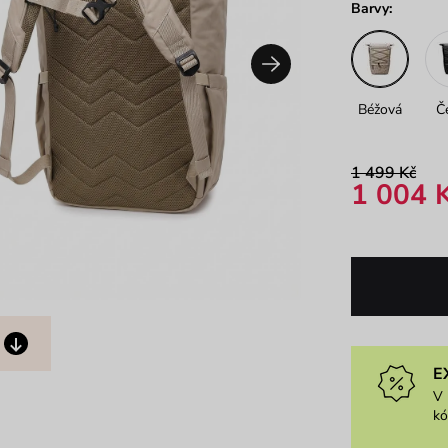
Barvy:
Béžová
Č
1 499 Kč
1 004 
E
V 
k