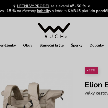
☀️
LETNÍ VÝPRODEJ
se slevami
až -50 %
☀️
eva -15 %
na všechny
kabelky
s kódem
KAB15
platí
do ponděl
eněženky
Obuv
Sluneční brýle
Šperky
Doplňky
-33%
Elion 
velký cesto