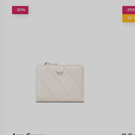
-30%
-25
-15 