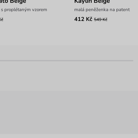
iato Beige
Kaylin Beige
a s proplétaným vzorem
malá peněženka na patent
412 Kč
Kč
549 Kč