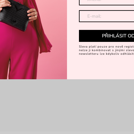
PŘIHLÁSIT O
Sleva platí pouze pro nově regist
nelze ji kombinovat s jinými sle
newsletteru lze kdykoliv odhlásit