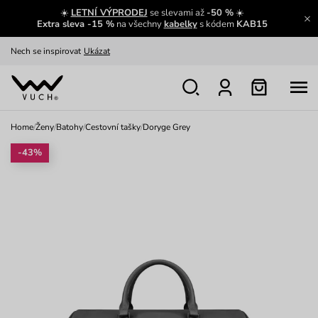
☀️
LETNÍ VÝPRODEJ
se slevami až
-50 %
☀️
Oblíbenci jsou zpět
Prohlédnout
Extra sleva -15 %
na všechny
kabelky
s kódem
KAB15
Nech se inspirovat
Ukázat
Home
/
Ženy
/
Batohy
/
Cestovní tašky
/
Doryge Grey
-43%