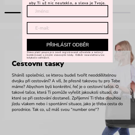
aby Ti už nic neuteklo, a sleva je Tvoje.
PŘIHLÁSIT ODBĚR
Sleva platí pouze pro nově registrované uživatele a nelze ji
kombinovat s jinými slevovými kódy. Odběr newsletteru lze
kdykoliv odhlásit.
Cestovní tašky
Sháníš společnici, se kterou budeš tvořit neoddělitelnou
dvojku při cestování? A víš, že přesně takovou tu pro Tebe
máme? Abychom byli konkrétní, řeč je o cestovní tašce. O
takové tašce, která Ti pomůže vyřešit jakoukoli situaci, do
které se při cestování dostaneš. Zpříjemní Ti třeba dlouhou
jízdu vlakem nebo i spontánní situace, jako je třeba cesta do
porodnice. Tak co, už máš svou “number one“?