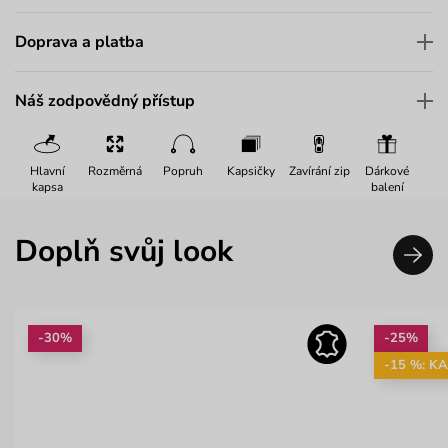
Doprava a platba
Náš zodpovědný přístup
Hlavní
Rozměrná
Popruh
Kapsičky
Zavírání zip
Dárkové
kapsa
balení
Doplň svůj look
-30%
-25%
-15 %: K