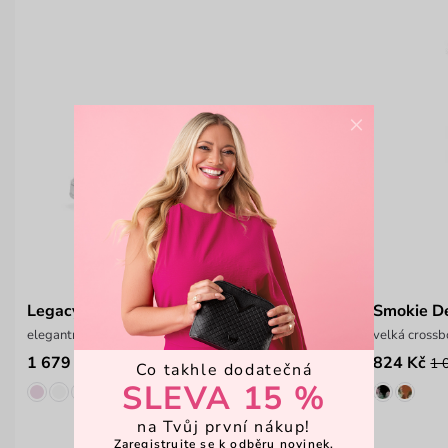
×
Legacy Grey
Smokie De
elegantní kožená obuv
velká crossb
1 679 Kč
824 Kč
2 399 Kč
1 
Co takhle dodatečná
SLEVA 15 %
na Tvůj první nákup!
Zaregistrujte se k odběru novinek,