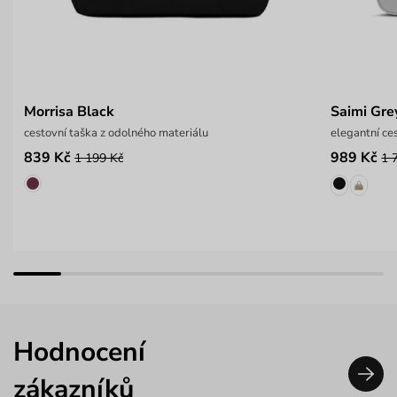
Morrisa Black
Saimi Gre
cestovní taška z odolného materiálu
elegantní ce
839 Kč
989 Kč
1 199 Kč
1 
Hodnocení
zákazníků