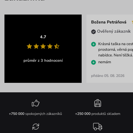
Božena Petráňová
Ověřený zákazník
4.7
Krásná taška na cest
prostorná, věrná pop
nabídce. Není těžká.
průměr z 3 hodnocení
nemám
přidáno 05. 08. 2026
+750 000
spokojených zákazníků
+250 000
produktů skladem