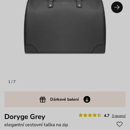
1
/ 7
Dárkové balení
Doryge Grey
4.7
3 recenzí
elegantní cestovní taška na zip